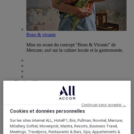
Bons & vivants
Mise en avant du concept “Bons & Vivants” de
Mercure, axé sur la culture locale et la gastronomie.
Boutique Mercure
Programme de fidélité
Retour
Découvrir le programme
Abonnements ALL Accor+
Continuer sans accepter →
Cookies et données personnelles
Sur les sites internet ALL, HotelF1, Ibis, Pullman, Novotel, Mercure,
MGallery, Sofitel, Movenpick, Mantra, Resorts, Business Travel,
Meetings, Travelpros, Restaurants & Bars, Spa, Appartements &