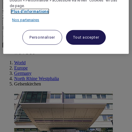
bouton « Personnaliser » accessible via le lien "Cookies" en bas
de page.
Retour
Plus d'informations
Sélectionnez votre devise ci-dessous
Zone géographique
Nos partenaires
Devise
Personnaliser
Tout accepter
Valider ma devise
World
Europe
Germany
North Rhine Westphalia
Gelsenkirchen