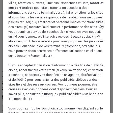
Villas, Activities & Events, Limitless Experiences et Hera,
Accor et
ses partenaires
souhaitent stocker ou accéder à des
informations sur votre terminal pour :
(i)
faire fonctionner les sites
et vous fournir les services que vous demandez (vous ne pouvez
pas les refuser) ;
(ii)
améliorer et personnaliser les fonctionnalités
des sites ;
(iii)
mesurer l'audience et la performance des sites ;
(iv)
vous fournir un service de « cashback » si vous en avez souscrit
ALL Accor+ Voyager
un,
(v)
vous permettre d'interagir avec des réseaux sociaux ;
(vi)
établir un profil de vos intérêts pour vous proposer des publicités
15% de réduction toute l'année
sur vos séjours dans
ciblées. Pour chacun de vos terminaux (téléphone, ordinateur…),
+30 marques
vous pouvez choisir entre ces différentes utilisations en cliquant
DÉCOUVRIR
sur le bouton « Personnaliser ».
Plus
Si vous acceptez l’utilisation d’information à des fins de publicité
ciblée, Accor traitera votre email (si vous l’avez donné) en version
FR
« hashée », associé à vos données de navigation, de réservation
Retour
et de fidélité pour vous afficher des publicités ciblées sur des
Sélectionnez votre zone et votre langue ci-dessous
sites tiers et des réseaux sociaux. Vos données pourront être
Zone géographique
croisées avec des données dont disposent ces tiers. Pour en
savoir plus, consultez la rubrique « publicité ciblée » via le bouton
Pays/Région - Langue
« Personnaliser ».
Valider votre zone et votre langue
Vous pourrez modifier vos choix à tout moment en cliquant sur le
EUR
(€)