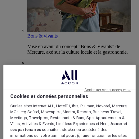
Bons & vivants
Mise en avant du concept “Bons & Vivants” de
Mercure, axé sur la culture locale et la gastronomie.
Boutique Mercure
Continuer sans accepter →
Programme de fidélité
Cookies et données personnelles
Retour
Découvrir le programme
Sur les sites internet ALL, HotelF1, Ibis, Pullman, Novotel, Mercure,
Abonnements ALL Accor+
MGallery, Sofitel, Movenpick, Mantra, Resorts, Business Travel,
Meetings, Travelpros, Restaurants & Bars, Spa, Appartements &
Villas, Activities & Events, Limitless Experiences et Hera,
Accor et
ses partenaires
souhaitent stocker ou accéder à des
informations sur votre terminal pour :
(i)
faire fonctionner les sites