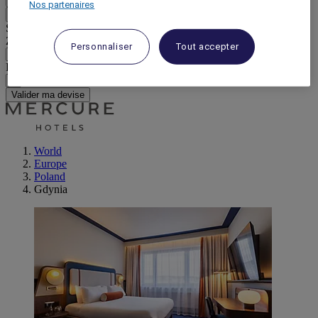
Nos partenaires
Retour
Sélectionnez votre devise ci-dessous
Zone géographique
Personnaliser
Tout accepter
Devise
Valider ma devise
World
Europe
Poland
Gdynia