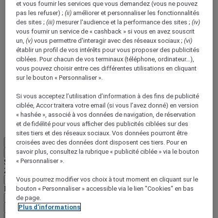
et vous fournir les services que vous demandez (vous ne pouvez
pas les refuser) ;
(ii)
améliorer et personnaliser les fonctionnalités
des sites ;
(iii)
mesurer l'audience et la performance des sites ;
(iv)
vous fournir un service de « cashback » si vous en avez souscrit
un,
(v)
vous permettre d'interagir avec des réseaux sociaux ;
(vi)
établir un profil de vos intérêts pour vous proposer des publicités
ciblées. Pour chacun de vos terminaux (téléphone, ordinateur…),
ALL Accor+ Voyager
vous pouvez choisir entre ces différentes utilisations en cliquant
sur le bouton « Personnaliser ».
15% de réduction toute l'année
sur vos séjours dans
+30 marques
Si vous acceptez l’utilisation d’information à des fins de publicité
ciblée, Accor traitera votre email (si vous l’avez donné) en version
DÉCOUVRIR
« hashée », associé à vos données de navigation, de réservation
et de fidélité pour vous afficher des publicités ciblées sur des
Plus
sites tiers et des réseaux sociaux. Vos données pourront être
croisées avec des données dont disposent ces tiers. Pour en
FR
savoir plus, consultez la rubrique « publicité ciblée » via le bouton
Retour
« Personnaliser ».
Sélectionnez votre zone et votre langue ci-dessous
Zone géographique
Vous pourrez modifier vos choix à tout moment en cliquant sur le
Pays/Région - Langue
bouton « Personnaliser » accessible via le lien "Cookies" en bas
de page.
Plus d'informations
Valider votre zone et votre langue
EUR
(€)