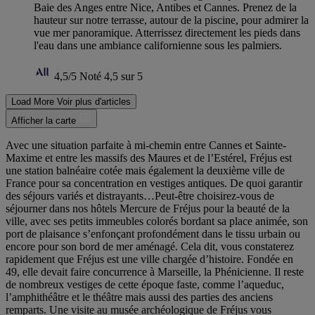
Baie des Anges entre Nice, Antibes et Cannes. Prenez de la
hauteur sur notre terrasse, autour de la piscine, pour admirer la
vue mer panoramique. Atterrissez directement les pieds dans
l'eau dans une ambiance californienne sous les palmiers.
4,5/5
Noté 4,5 sur 5
Load More
Voir plus d'articles
Afficher la carte
Avec une situation parfaite à mi-chemin entre Cannes et Sainte-
Maxime et entre les massifs des Maures et de l’Estérel, Fréjus est
une station balnéaire cotée mais également la deuxième ville de
France pour sa concentration en vestiges antiques. De quoi garantir
des séjours variés et distrayants…Peut-être choisirez-vous de
séjourner dans nos hôtels Mercure de Fréjus pour la beauté de la
ville, avec ses petits immeubles colorés bordant sa place animée, son
port de plaisance s’enfonçant profondément dans le tissu urbain ou
encore pour son bord de mer aménagé. Cela dit, vous constaterez
rapidement que Fréjus est une ville chargée d’histoire. Fondée en
49, elle devait faire concurrence à Marseille, la Phénicienne. Il reste
de nombreux vestiges de cette époque faste, comme l’aqueduc,
l’amphithéâtre et le théâtre mais aussi des parties des anciens
remparts. Une visite au musée archéologique de Fréjus vous