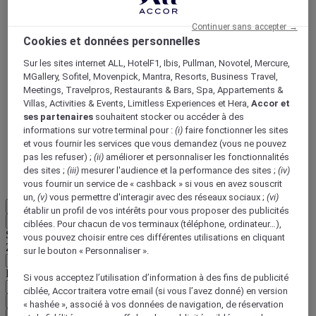
Continuer sans accepter →
Cookies et données personnelles
Sur les sites internet ALL, HotelF1, Ibis, Pullman, Novotel, Mercure,
MGallery, Sofitel, Movenpick, Mantra, Resorts, Business Travel,
Meetings, Travelpros, Restaurants & Bars, Spa, Appartements &
ALL Accor+ Voyager
Villas, Activities & Events, Limitless Experiences et Hera,
Accor et
15% de réduction toute l'année
sur vos séjours dans
ses partenaires
souhaitent stocker ou accéder à des
+30 marques
informations sur votre terminal pour :
(i)
faire fonctionner les sites
et vous fournir les services que vous demandez (vous ne pouvez
DÉCOUVRIR
pas les refuser) ;
(ii)
améliorer et personnaliser les fonctionnalités
des sites ;
(iii)
mesurer l'audience et la performance des sites ;
(iv)
Plus
vous fournir un service de « cashback » si vous en avez souscrit
un,
(v)
vous permettre d'interagir avec des réseaux sociaux ;
(vi)
FR
établir un profil de vos intérêts pour vous proposer des publicités
Retour
ciblées. Pour chacun de vos terminaux (téléphone, ordinateur…),
Sélectionnez votre zone et votre langue ci-dessous
vous pouvez choisir entre ces différentes utilisations en cliquant
Zone géographique
sur le bouton « Personnaliser ».
Pays/Région - Langue
Si vous acceptez l’utilisation d’information à des fins de publicité
ciblée, Accor traitera votre email (si vous l’avez donné) en version
Valider votre zone et votre langue
« hashée », associé à vos données de navigation, de réservation
EUR
(€)