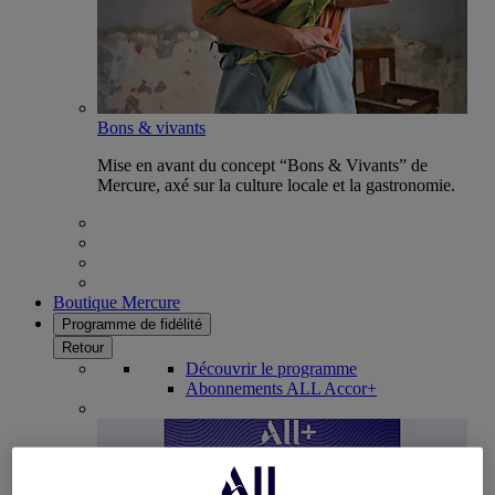
Bons & vivants
Mise en avant du concept “Bons & Vivants” de
Mercure, axé sur la culture locale et la gastronomie.
Boutique Mercure
Programme de fidélité
Retour
Découvrir le programme
Abonnements ALL Accor+