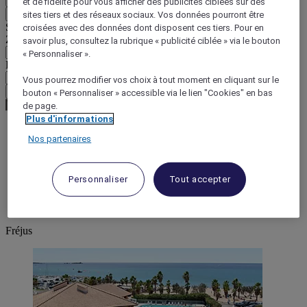
et de fidélité pour vous afficher des publicités ciblées sur des
Retour
sites tiers et des réseaux sociaux. Vos données pourront être
Sélectionnez votre devise ci-dessous
croisées avec des données dont disposent ces tiers. Pour en
Zone géographique
savoir plus, consultez la rubrique « publicité ciblée » via le bouton
« Personnaliser ».
Devise
Vous pourrez modifier vos choix à tout moment en cliquant sur le
Valider ma devise
bouton « Personnaliser » accessible via le lien "Cookies" en bas
de page.
Plus d'informations
Nos partenaires
World
Europe
France
Personnaliser
Tout accepter
Provence-Alps-Riviera
Var
Fréjus
Fréjus