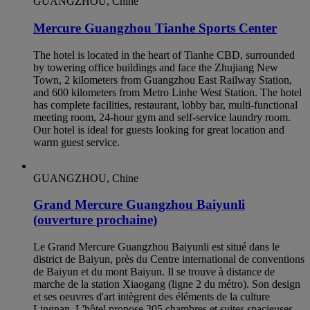
GUANGZHOU, Chine
Mercure Guangzhou Tianhe Sports Center
The hotel is located in the heart of Tianhe CBD, surrounded
by towering office buildings and face the Zhujiang New
Town, 2 kilometers from Guangzhou East Railway Station,
and 600 kilometers from Metro Linhe West Station. The hotel
has complete facilities, restaurant, lobby bar, multi-functional
meeting room, 24-hour gym and self-service laundry room.
Our hotel is ideal for guests looking for great location and
warm guest service.
GUANGZHOU, Chine
Grand Mercure Guangzhou Baiyunli
(ouverture prochaine)
Le Grand Mercure Guangzhou Baiyunli est situé dans le
district de Baiyun, près du Centre international de conventions
de Baiyun et du mont Baiyun. Il se trouve à distance de
marche de la station Xiaogang (ligne 2 du métro). Son design
et ses oeuvres d'art intègrent des éléments de la culture
Lingnan. L'hôtel propose 205 chambres et suites spacieuses.