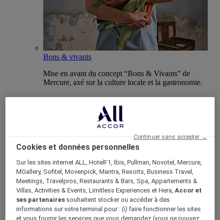
Bons & vivants
Mise en avant du concept “Bons & Vivants” de
Mercure, axé sur la culture locale et la gastronomie.
Boutique Mercure
Continuer sans accepter →
Programme de fidélité
Cookies et données personnelles
Retour
Sur les sites internet ALL, HotelF1, Ibis, Pullman, Novotel, Mercure,
Découvrir le programme
MGallery, Sofitel, Movenpick, Mantra, Resorts, Business Travel,
Abonnements ALL Accor+
Meetings, Travelpros, Restaurants & Bars, Spa, Appartements &
Villas, Activities & Events, Limitless Experiences et Hera,
Accor et
ses partenaires
souhaitent stocker ou accéder à des
informations sur votre terminal pour :
(i)
faire fonctionner les sites
et vous fournir les services que vous demandez (vous ne pouvez