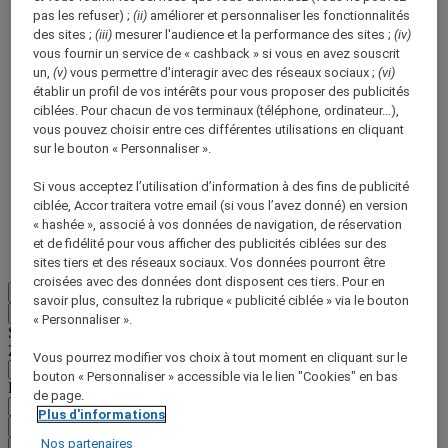
pas les refuser) ;
(ii)
améliorer et personnaliser les fonctionnalités
des sites ;
(iii)
mesurer l'audience et la performance des sites ;
(iv)
vous fournir un service de « cashback » si vous en avez souscrit
un,
(v)
vous permettre d'interagir avec des réseaux sociaux ;
(vi)
établir un profil de vos intérêts pour vous proposer des publicités
ciblées. Pour chacun de vos terminaux (téléphone, ordinateur…),
vous pouvez choisir entre ces différentes utilisations en cliquant
ALL Accor+ Voyager
sur le bouton « Personnaliser ».
15% de réduction toute l'année
sur vos séjours dans
+30 marques
Si vous acceptez l’utilisation d’information à des fins de publicité
ciblée, Accor traitera votre email (si vous l’avez donné) en version
DÉCOUVRIR
« hashée », associé à vos données de navigation, de réservation
et de fidélité pour vous afficher des publicités ciblées sur des
Plus
sites tiers et des réseaux sociaux. Vos données pourront être
croisées avec des données dont disposent ces tiers. Pour en
FR
savoir plus, consultez la rubrique « publicité ciblée » via le bouton
Retour
« Personnaliser ».
Sélectionnez votre zone et votre langue ci-dessous
Zone géographique
Vous pourrez modifier vos choix à tout moment en cliquant sur le
bouton « Personnaliser » accessible via le lien "Cookies" en bas
Pays/Région - Langue
de page.
Plus d'informations
Valider votre zone et votre langue
Nos partenaires
EUR
(€)