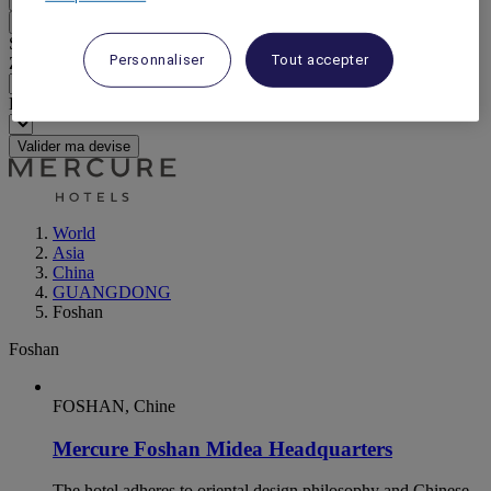
Retour
Sélectionnez votre devise ci-dessous
Personnaliser
Tout accepter
Zone géographique
Devise
Valider ma devise
World
Asia
China
GUANGDONG
Foshan
Foshan
FOSHAN, Chine
Mercure Foshan Midea Headquarters
The hotel adheres to oriental design philosophy and Chinese