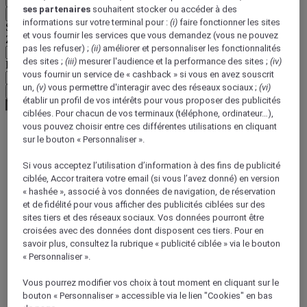
ses partenaires
souhaitent stocker ou accéder à des
Retour
informations sur votre terminal pour :
(i)
faire fonctionner les sites
Sélectionnez votre devise ci-dessous
et vous fournir les services que vous demandez (vous ne pouvez
Zone géographique
pas les refuser) ;
(ii)
améliorer et personnaliser les fonctionnalités
des sites ;
(iii)
mesurer l'audience et la performance des sites ;
(iv)
Devise
vous fournir un service de « cashback » si vous en avez souscrit
un,
(v)
vous permettre d'interagir avec des réseaux sociaux ;
(vi)
Valider ma devise
établir un profil de vos intérêts pour vous proposer des publicités
ciblées. Pour chacun de vos terminaux (téléphone, ordinateur…),
vous pouvez choisir entre ces différentes utilisations en cliquant
sur le bouton « Personnaliser ».
World
Europe
Si vous acceptez l’utilisation d’information à des fins de publicité
France
ciblée, Accor traitera votre email (si vous l’avez donné) en version
Ile-de-France
« hashée », associé à vos données de navigation, de réservation
ESSONNE
et de fidélité pour vous afficher des publicités ciblées sur des
Epinay Sur Orge
sites tiers et des réseaux sociaux. Vos données pourront être
croisées avec des données dont disposent ces tiers. Pour en
savoir plus, consultez la rubrique « publicité ciblée » via le bouton
« Personnaliser ».
Vous pourrez modifier vos choix à tout moment en cliquant sur le
bouton « Personnaliser » accessible via le lien "Cookies" en bas