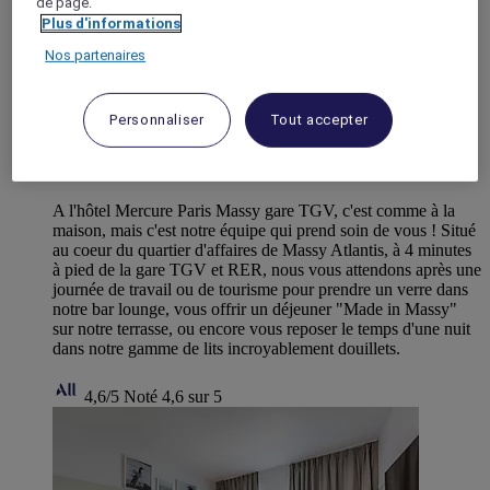
de page.
Plus d'informations
Nos partenaires
Personnaliser
Tout accepter
MASSY, France
Hotel Mercure Paris Massy Gare TGV
A l'hôtel Mercure Paris Massy gare TGV, c'est comme à la
maison, mais c'est notre équipe qui prend soin de vous ! Situé
au coeur du quartier d'affaires de Massy Atlantis, à 4 minutes
à pied de la gare TGV et RER, nous vous attendons après une
journée de travail ou de tourisme pour prendre un verre dans
notre bar lounge, vous offrir un déjeuner "Made in Massy"
sur notre terrasse, ou encore vous reposer le temps d'une nuit
dans notre gamme de lits incroyablement douillets.
4,6/5
Noté 4,6 sur 5