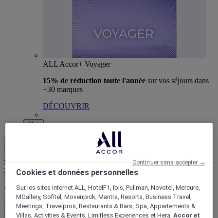
ALL Accor+ Voyager
15% de réduction toute l'année
sur vos séjours dans
+30 marques
DÉCOUVRIR
Plus
FR
Retour
Sélectionnez votre zone et votre langue ci-dessous
Continuer sans accepter →
Zone géographique
Cookies et données personnelles
Sur les sites internet ALL, HotelF1, Ibis, Pullman, Novotel, Mercure,
Pays/Région - Langue
MGallery, Sofitel, Movenpick, Mantra, Resorts, Business Travel,
Meetings, Travelpros, Restaurants & Bars, Spa, Appartements &
Valider votre zone et votre langue
Villas, Activities & Events, Limitless Experiences et Hera,
Accor et
EUR
(€)