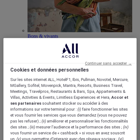
Bons & vivants
Mise en avant du concept “Bons & Vivants” de
Mercure, axé sur la culture locale et la gastronomie.
Continuer sans accepter →
Cookies et données personnelles
Sur les sites internet ALL, HotelF1, Ibis, Pullman, Novotel, Mercure,
Boutique Mercure
MGallery, Sofitel, Movenpick, Mantra, Resorts, Business Travel,
Meetings, Travelpros, Restaurants & Bars, Spa, Appartements &
Programme de fidélité
Villas, Activities & Events, Limitless Experiences et Hera,
Accor et
Retour
ses partenaires
souhaitent stocker ou accéder à des
Découvrir le programme
informations sur votre terminal pour :
(i)
faire fonctionner les sites
Abonnements ALL Accor+
et vous fournir les services que vous demandez (vous ne pouvez
pas les refuser) ;
(ii)
améliorer et personnaliser les fonctionnalités
des sites ;
(iii)
mesurer l'audience et la performance des sites ;
(iv)
vous fournir un service de « cashback » si vous en avez souscrit
un,
(v)
vous permettre d'interagir avec des réseaux sociaux ;
(vi)