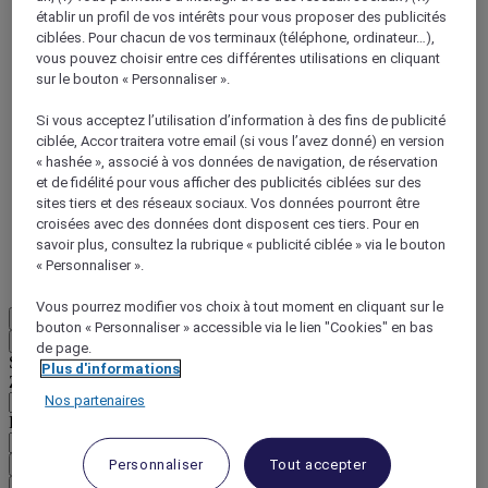
établir un profil de vos intérêts pour vous proposer des publicités
ciblées. Pour chacun de vos terminaux (téléphone, ordinateur…),
vous pouvez choisir entre ces différentes utilisations en cliquant
sur le bouton « Personnaliser ».
Si vous acceptez l’utilisation d’information à des fins de publicité
ciblée, Accor traitera votre email (si vous l’avez donné) en version
ALL Accor+ Voyager
« hashée », associé à vos données de navigation, de réservation
15% de réduction toute l'année
sur vos séjours dans
et de fidélité pour vous afficher des publicités ciblées sur des
+30 marques
sites tiers et des réseaux sociaux. Vos données pourront être
croisées avec des données dont disposent ces tiers. Pour en
DÉCOUVRIR
savoir plus, consultez la rubrique « publicité ciblée » via le bouton
« Personnaliser ».
Plus
Vous pourrez modifier vos choix à tout moment en cliquant sur le
FR
bouton « Personnaliser » accessible via le lien "Cookies" en bas
Retour
de page.
Sélectionnez votre zone et votre langue ci-dessous
Plus d'informations
Zone géographique
Nos partenaires
Pays/Région - Langue
Personnaliser
Tout accepter
Valider votre zone et votre langue
EUR
(€)