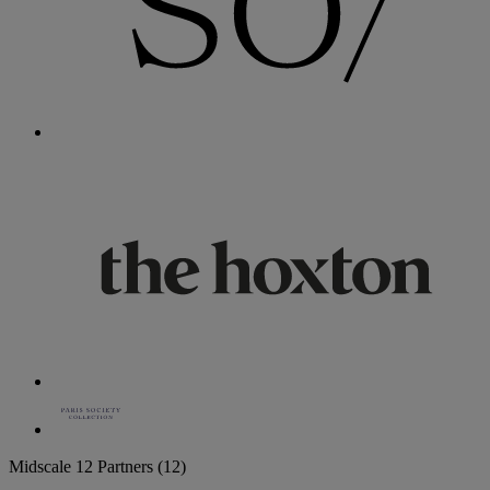
Midscale
12 Partners
(12)