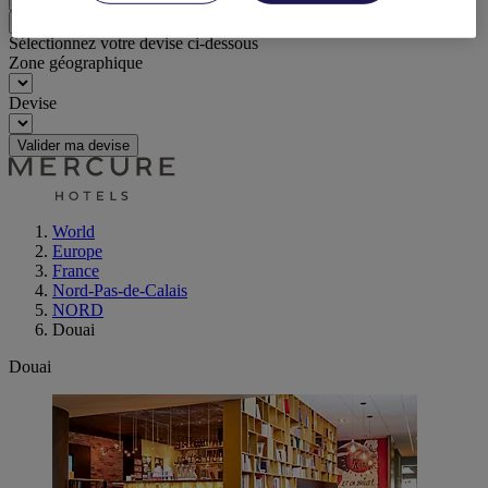
Retour
Sélectionnez votre devise ci-dessous
Zone géographique
Devise
Valider ma devise
World
Europe
France
Nord-Pas-de-Calais
NORD
Douai
Douai