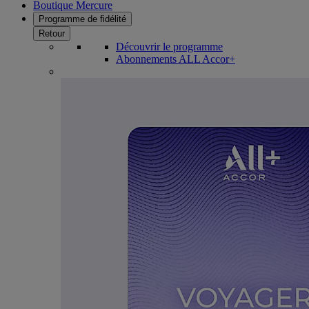
Boutique Mercure
Programme de fidélité
Retour
Découvrir le programme
Abonnements ALL Accor+