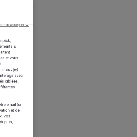
 sans accepter →
enpick,
tements &
aitent
tes et vous
t
 sites ;
(iv)
nteragir avec
és ciblées.
fférentes
tre email (si
vation et de
ux. Vos
ir plus,