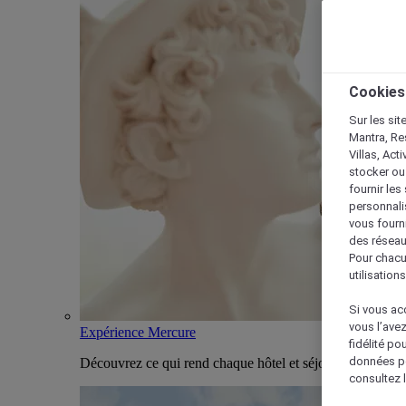
Cookies
Sur les sit
Mantra, Re
Villas, Act
stocker ou
fournir le
personnalis
vous fourn
des réseau
Pour chacu
utilisation
Si vous acc
vous l’ave
Expérience Mercure
fidélité po
données po
Découvrez ce qui rend chaque hôtel et séjour Mercure u
consultez l