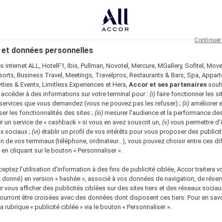
Continuer
 et données personnelles
es internet ALL, HotelF1, Ibis, Pullman, Novotel, Mercure, MGallery, Sofitel, Mov
sorts, Business Travel, Meetings, Travelpros, Restaurants & Bars, Spa, Appar
ivities & Events, Limitless Experiences et Hera,
Accor et ses partenaires
souh
 accéder à des informations sur votre terminal pour :
(i)
faire fonctionner les si
s services que vous demandez (vous ne pouvez pas les refuser) ;
(ii)
améliorer e
er les fonctionnalités des sites ;
(iii)
mesurer l'audience et la performance des
ir un service de « cashback » si vous en avez souscrit un,
(v)
vous permettre d'i
x sociaux ;
(vi)
établir un profil de vos intérêts pour vous proposer des publicit
n de vos terminaux (téléphone, ordinateur…), vous pouvez choisir entre ces di
s en cliquant sur le bouton « Personnaliser ».
eptez l’utilisation d’information à des fins de publicité ciblée, Accor traitera vo
z donné) en version « hashée », associé à vos données de navigation, de réser
ur vous afficher des publicités ciblées sur des sites tiers et des réseaux socia
urront être croisées avec des données dont disposent ces tiers. Pour en savo
nique
a rubrique « publicité ciblée » via le bouton « Personnaliser ».