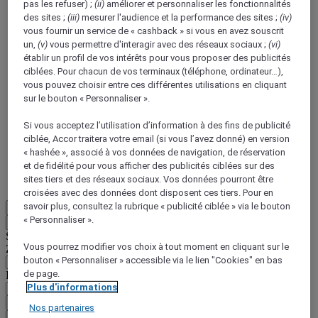
pas les refuser) ;
(ii)
améliorer et personnaliser les fonctionnalités
des sites ;
(iii)
mesurer l'audience et la performance des sites ;
(iv)
vous fournir un service de « cashback » si vous en avez souscrit
un,
(v)
vous permettre d'interagir avec des réseaux sociaux ;
(vi)
établir un profil de vos intérêts pour vous proposer des publicités
ciblées. Pour chacun de vos terminaux (téléphone, ordinateur…),
vous pouvez choisir entre ces différentes utilisations en cliquant
ALL Accor+ Voyager
sur le bouton « Personnaliser ».
15% de réduction toute l'année
sur vos séjours dans
Si vous acceptez l’utilisation d’information à des fins de publicité
+30 marques
ciblée, Accor traitera votre email (si vous l’avez donné) en version
« hashée », associé à vos données de navigation, de réservation
DÉCOUVRIR
et de fidélité pour vous afficher des publicités ciblées sur des
sites tiers et des réseaux sociaux. Vos données pourront être
Plus
croisées avec des données dont disposent ces tiers. Pour en
savoir plus, consultez la rubrique « publicité ciblée » via le bouton
FR
« Personnaliser ».
Retour
Sélectionnez votre zone et votre langue ci-dessous
Vous pourrez modifier vos choix à tout moment en cliquant sur le
Zone géographique
bouton « Personnaliser » accessible via le lien "Cookies" en bas
de page.
Pays/Région - Langue
Plus d'informations
Valider votre zone et votre langue
Nos partenaires
EUR
(€)