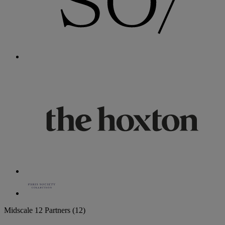
Midscale
12 Partners
(12)