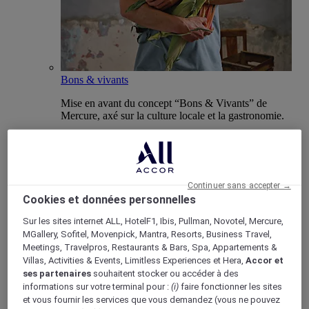
Bons & vivants
Mise en avant du concept “Bons & Vivants” de
Mercure, axé sur la culture locale et la gastronomie.
Continuer sans accepter →
Boutique Mercure
Cookies et données personnelles
Programme de fidélité
Retour
Sur les sites internet ALL, HotelF1, Ibis, Pullman, Novotel, Mercure,
Découvrir le programme
MGallery, Sofitel, Movenpick, Mantra, Resorts, Business Travel,
Abonnements ALL Accor+
Meetings, Travelpros, Restaurants & Bars, Spa, Appartements &
Villas, Activities & Events, Limitless Experiences et Hera,
Accor et
ses partenaires
souhaitent stocker ou accéder à des
informations sur votre terminal pour :
(i)
faire fonctionner les sites
et vous fournir les services que vous demandez (vous ne pouvez