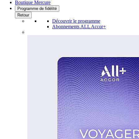
Boutique Mercure
Programme de fidélité
Retour
Découvrir le programme
Abonnements ALL Accor+