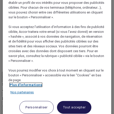
établir un profil de vos intérêts pour vous proposer des publicités
ciblées. Pour chacun de vos terminaux (téléphone, ordinateur…),
vous pouvez choisir entre ces différentes utilisations en cliquant
sur le bouton « Personnaliser ».
Si vous acceptez l’utilisation d’information à des fins de publicité
ciblée, Accor traitera votre email (si vous l’avez donné) en version
ALL Accor+ Voyager
« hashée », associé à vos données de navigation, de réservation
et de fidélité pour vous afficher des publicités ciblées sur des
15% de réduction toute l'année
sur vos séjours dans
sites tiers et des réseaux sociaux. Vos données pourront être
+30 marques
croisées avec des données dont disposent ces tiers. Pour en
DÉCOUVRIR
savoir plus, consultez la rubrique « publicité ciblée » via le bouton
« Personnaliser ».
Plus
Vous pourrez modifier vos choix à tout moment en cliquant sur le
FR
bouton « Personnaliser » accessible via le lien "Cookies" en bas
Retour
de page.
Sélectionnez votre zone et votre langue ci-dessous
Plus d'informations
Zone géographique
Nos partenaires
Pays/Région - Langue
Personnaliser
Tout accepter
Valider votre zone et votre langue
EUR
(€)