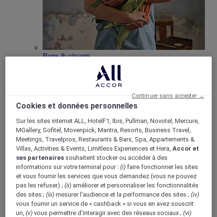
Bons & vivants
Mise en avant du concept “Bons & Vivants” de
Mercure, axé sur la culture locale et la gastronomie.
Continuer sans accepter →
Cookies et données personnelles
Sur les sites internet ALL, HotelF1, Ibis, Pullman, Novotel, Mercure,
MGallery, Sofitel, Movenpick, Mantra, Resorts, Business Travel,
Boutique Mercure
Meetings, Travelpros, Restaurants & Bars, Spa, Appartements &
Programme de fidélité
Villas, Activities & Events, Limitless Experiences et Hera,
Accor et
Retour
ses partenaires
souhaitent stocker ou accéder à des
Découvrir le programme
informations sur votre terminal pour :
(i)
faire fonctionner les sites
Abonnements ALL Accor+
et vous fournir les services que vous demandez (vous ne pouvez
pas les refuser) ;
(ii)
améliorer et personnaliser les fonctionnalités
des sites ;
(iii)
mesurer l'audience et la performance des sites ;
(iv)
vous fournir un service de « cashback » si vous en avez souscrit
un,
(v)
vous permettre d'interagir avec des réseaux sociaux ;
(vi)