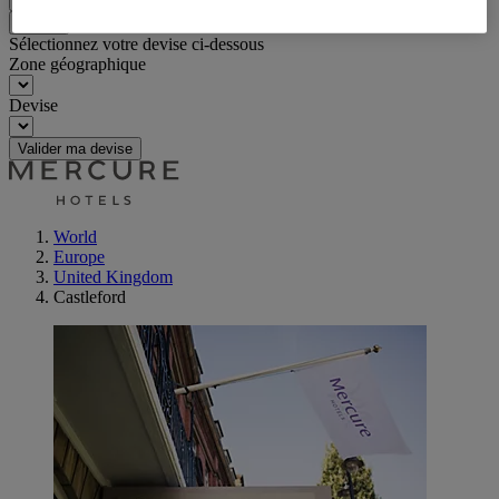
Retour
Sélectionnez votre devise ci-dessous
Zone géographique
Devise
Valider ma devise
World
Europe
United Kingdom
Castleford