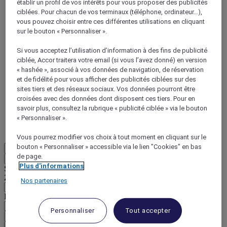
établir un profil de vos intérêts pour vous proposer des publicités
ciblées. Pour chacun de vos terminaux (téléphone, ordinateur…),
vous pouvez choisir entre ces différentes utilisations en cliquant
sur le bouton « Personnaliser ».
Si vous acceptez l’utilisation d’information à des fins de publicité
ciblée, Accor traitera votre email (si vous l’avez donné) en version
ALL Accor+ Voyager
« hashée », associé à vos données de navigation, de réservation
et de fidélité pour vous afficher des publicités ciblées sur des
15% de réduction toute l'année
sur vos séjours dans
sites tiers et des réseaux sociaux. Vos données pourront être
+30 marques
croisées avec des données dont disposent ces tiers. Pour en
savoir plus, consultez la rubrique « publicité ciblée » via le bouton
DÉCOUVRIR
« Personnaliser ».
Plus
Vous pourrez modifier vos choix à tout moment en cliquant sur le
bouton « Personnaliser » accessible via le lien "Cookies" en bas
FR
de page.
Retour
Plus d'informations
Sélectionnez votre zone et votre langue ci-dessous
Zone géographique
Nos partenaires
Pays/Région - Langue
Personnaliser
Tout accepter
Valider votre zone et votre langue
EUR
(€)