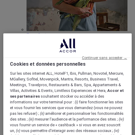
Bons & vivants
Mise en avant du concept “Bons & Vivants” de
Mercure, axé sur la culture locale et la gastronomie.
Continuer sans accepter →
Cookies et données personnelles
Sur les sites internet ALL, HotelF1, Ibis, Pullman, Novotel, Mercure,
MGallery, Sofitel, Movenpick, Mantra, Resorts, Business Travel,
Boutique Mercure
Meetings, Travelpros, Restaurants & Bars, Spa, Appartements &
Programme de fidélité
Villas, Activities & Events, Limitless Experiences et Hera,
Accor et
Retour
ses partenaires
souhaitent stocker ou accéder à des
Découvrir le programme
informations sur votre terminal pour :
(i)
faire fonctionner les sites
Abonnements ALL Accor+
et vous fournir les services que vous demandez (vous ne pouvez
pas les refuser) ;
(ii)
améliorer et personnaliser les fonctionnalités
des sites ;
(iii)
mesurer l'audience et la performance des sites ;
(iv)
vous fournir un service de « cashback » si vous en avez souscrit
un,
(v)
vous permettre d'interagir avec des réseaux sociaux ;
(vi)