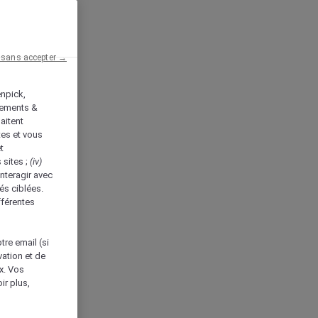
 sans accepter →
enpick,
tements &
aitent
tes et vous
t
 sites ;
(iv)
nteragir avec
és ciblées.
fférentes
tre email (si
vation et de
ux. Vos
ir plus,