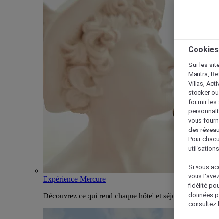
Cookies
Sur les sit
Mantra, Re
Villas, Act
stocker ou
fournir le
personnalis
vous fourn
des réseau
Pour chacu
utilisation
Si vous acc
vous l’ave
Expérience Mercure
fidélité po
données po
Découvrez ce qui rend chaque hôtel et séjour Mercure u
consultez l