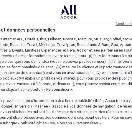
Continuer
 et données personnelles
es internet ALL, HotelF1, Ibis, Pullman, Novotel, Mercure, MGallery, Sofitel, Mov
sorts, Business Travel, Meetings, Travelpros, Restaurants & Bars, Spa, Appar
ivities & Events, Limitless Experiences et Hera,
Accor et ses partenaires
souh
 accéder à des informations sur votre terminal pour :
(i)
faire fonctionner les si
s services que vous demandez (vous ne pouvez pas les refuser) ;
(ii)
améliorer e
er les fonctionnalités des sites ;
(iii)
mesurer l'audience et la performance des
ir un service de « cashback » si vous en avez souscrit un,
(v)
vous permettre d'i
x sociaux ;
(vi)
établir un profil de vos intérêts pour vous proposer des publicit
n de vos terminaux (téléphone, ordinateur…), vous pouvez choisir entre ces di
s en cliquant sur le bouton « Personnaliser ».
eptez l’utilisation d’information à des fins de publicité ciblée, Accor traitera vo
z donné) en version « hashée », associé à vos données de navigation, de réser
ur vous afficher des publicités ciblées sur des sites tiers et des réseaux socia
urront être croisées avec des données dont disposent ces tiers. Pour en savo
nique
a rubrique « publicité ciblée » via le bouton « Personnaliser ».