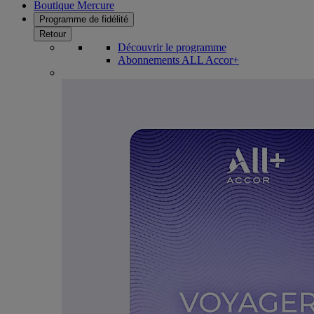
Boutique Mercure
Programme de fidélité
Retour
Découvrir le programme
Abonnements ALL Accor+