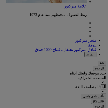
علامة ميركيور
ربط الضيوف بمحيطهم منذ عام 1973
متجر ميركيور
الولاء
فنادق ميركيور تحتفل بافتتاح 1000 فندق
المزيد
AR
الرجوع
حدد موقعك ولغتك أدناه
المنطقة الجغرافية
البلد/المنطقة - اللغة
تأكيد بلدي ولغتي
(€)
EUR
الرجوع