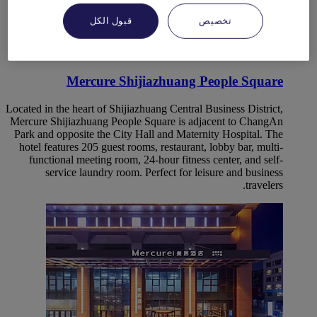
تخصيص
قبول الكل
SHIJIAZHUANG, الصين
Mercure Shijiazhuang People Square
Located in the heart of Shijiazhuang Central Business District,
Mercure Shijiazhuang People Square is adjacent to ChangAn
Park and opposite the City Hall and Maternity Hospital. The
hotel features 205 guest rooms, restaurant, lobby bar, multi-
functional meeting room, 24-hour fitness center, and self-
service laundry room. Perfect for leisure and business
travelers.