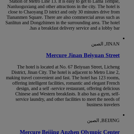
Station of Metro Line 13. It is easy to get to Lama Temple,
Nanluoguxiang and other attractions in the city. The hotel is
close to Chaoyang D istrict and only 30 minutes drive from
Tiananmen Square. There are also commercial areas such as
Sanlitun and Dongzhimen in the surrounding area. The hotel
has a breakfast delivery service and a lobby bar.
JINAN, الصين
Mercure Jinan Beiyuan Street
The hotel is located at No. 67 Beiyuan Street, Licheng
District, Jinan City. The hotel is adjacent to Metro Line 2,
making travel convenient and fast. The hotel has 123 rooms,
offering intelligent facilities, romantic and elegant French
design, and a self -service restaurant, offering delicious
Chinese and Western breakfasts. It also has a gym, self-
service laundry, and other facilities to meet the needs of
business travelers
BEIJING, الصين
Mercure Beijing Anzhen Olympic Center