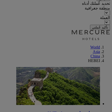
تحديد عُملتك أدناه
منطقة جغرافية
العملة
تأكيد عُملتي
World
Asia
China
HEBEI