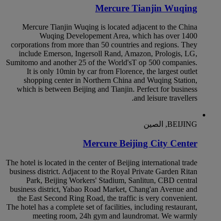
Mercure Tianjin Wuqing
Mercure Tianjin Wuqing is located adjacent to the China
Wuqing Developement Area, which has over 1400
corporations from more than 50 countries and regions. They
include Emerson, Ingersoll Rand, Amazon, Prologis, LG,
Sumitomo and another 25 of the World'sT op 500 companies.
It is only 10min by car from Florence, the largest outlet
shopping center in Northern China and Wuqing Station,
which is between Beijing and Tianjin. Perfect for business
and leisure travellers.
BEIJING, الصين
Mercure Beijing City Center
The hotel is located in the center of Beijing international trade
business district. Adjacent to the Royal Private Garden Ritan
Park, Beijing Workers' Stadium, Sanlitun, CBD central
business district, Yabao Road Market, Chang'an Avenue and
the East Second Ring Road, the traffic is very convenient.
The hotel has a complete set of facilities, including restaurant,
meeting room, 24h gym and laundromat. We warmly