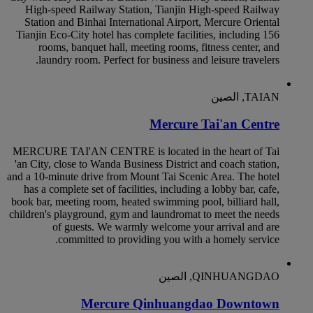
High-speed Railway Station, Tianjin High-speed Railway
Station and Binhai International Airport, Mercure Oriental
Tianjin Eco-City hotel has complete facilities, including 156
rooms, banquet hall, meeting rooms, fitness center, and
laundry room. Perfect for business and leisure travelers.
TAIAN, الصين
Mercure Tai'an Centre
MERCURE TAI'AN CENTRE is located in the heart of Tai
'an City, close to Wanda Business District and coach station,
and a 10-minute drive from Mount Tai Scenic Area. The hotel
has a complete set of facilities, including a lobby bar, cafe,
book bar, meeting room, heated swimming pool, billiard hall,
children's playground, gym and laundromat to meet the needs
of guests. We warmly welcome your arrival and are
committed to providing you with a homely service.
QINHUANGDAO, الصين
Mercure Qinhuangdao Downtown