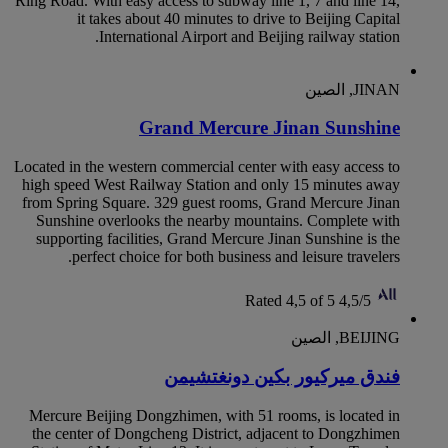
Ring Road. With easy access to subway line 1, 7 and line 14,
it takes about 40 minutes to drive to Beijing Capital
International Airport and Beijing railway station.
JINAN, الصين
Grand Mercure Jinan Sunshine
Located in the western commercial center with easy access to
high speed West Railway Station and only 15 minutes away
from Spring Square. 329 guest rooms, Grand Mercure Jinan
Sunshine overlooks the nearby mountains. Complete with
supporting facilities, Grand Mercure Jinan Sunshine is the
perfect choice for both business and leisure travelers.
Rated 4,5 of 5
4,5/5
BEIJING, الصين
‏‫فندق ميركيور بكين دونغتشيمن
Mercure Beijing Dongzhimen, with 51 rooms, is located in
the center of Dongcheng District, adjacent to Dongzhimen