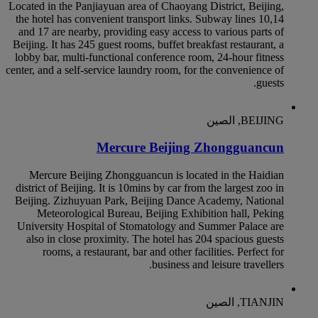
Located in the Panjiayuan area of Chaoyang District, Beijing,
the hotel has convenient transport links. Subway lines 10,14
and 17 are nearby, providing easy access to various parts of
Beijing. It has 245 guest rooms, buffet breakfast restaurant, a
lobby bar, multi-functional conference room, 24-hour fitness
center, and a self-service laundry room, for the convenience of
guests.
BEIJING, الصين
Mercure Beijing Zhongguancun
Mercure Beijing Zhongguancun is located in the Haidian
district of Beijing. It is 10mins by car from the largest zoo in
Beijing. Zizhuyuan Park, Beijing Dance Academy, National
Meteorological Bureau, Beijing Exhibition hall, Peking
University Hospital of Stomatology and Summer Palace are
also in close proximity. The hotel has 204 spacious guests
rooms, a restaurant, bar and other facilities. Perfect for
business and leisure travellers.
TIANJIN, الصين