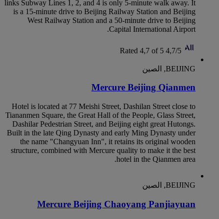
links Subway Lines 1, 2, and 4 is only 5-minute walk away. It
is a 15-minute drive to Beijing Railway Station and Beijing
West Railway Station and a 50-minute drive to Beijing
Capital International Airport.
Rated 4,7 of 5
4,7/5
BEIJING, الصين
Mercure Beijing Qianmen
Hotel is located at 77 Meishi Street, Dashilan Street close to
Tiananmen Square, the Great Hall of the People, Glass Street,
Dashilar Pedestrian Street, and Beijing eight great Hutongs.
Built in the late Qing Dynasty and early Ming Dynasty under
the name "Changyuan Inn", it retains its original wooden
structure, combined with Mercure quality to make it the best
hotel in the Qianmen area.
BEIJING, الصين
Mercure Beijing Chaoyang Panjiayuan