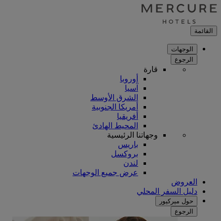
القائمة
الوجهات
الرجوع
قارة
أوروبا
آسيا
الشرق الأوسط
أمريكا الجنوبية
أفريقيا
المحيط الهادئ
وجهاتنا الرئيسية
باريس
بروكسل
لندن
عرض جميع الوجهات
العروض
دليل السفر المحلي
حول ميركيور
الرجوع