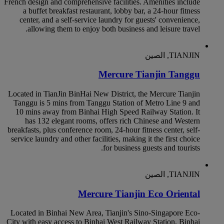
French design and comprehensive facilities. Amenities include
a buffet breakfast restaurant, lobby bar, a 24-hour fitness
center, and a self-service laundry for guests' convenience,
allowing them to enjoy both business and leisure travel.
TIANJIN, الصين
Mercure Tianjin Tanggu
Located in TianJin BinHai New District, the Mercure Tianjin
Tanggu is 5 mins from Tanggu Station of Metro Line 9 and
10 mins away from Binhai High Speed Railway Station. It
has 132 elegant rooms, offers rich Chinese and Western
breakfasts, plus conference room, 24-hour fitness center, self-
service laundry and other facilities, making it the first choice
for business guests and tourists.
TIANJIN, الصين
Mercure Tianjin Eco Oriental
Located in Binhai New Area, Tianjin's Sino-Singapore Eco-
City with easy access to Binhai West Railway Station, Binhai