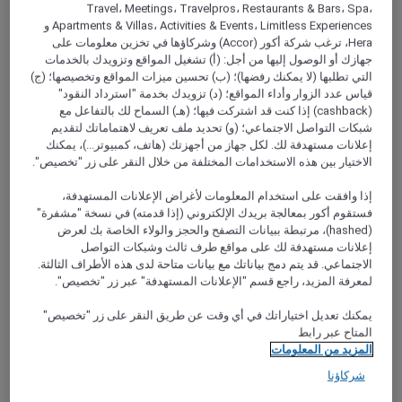
Travel، Meetings، Travelpros، Restaurants & Bars، Spa،
Apartments & Villas، Activities & Events، Limitless Experiences و
Hera، ترغب شركة أكور (Accor) وشركاؤها في تخزين معلومات على
جهازك أو الوصول إليها من أجل: (أ) تشغيل المواقع وتزويدك بالخدمات
Shijiazhuang, الصين
التي تطلبها (لا يمكنك رفضها)؛ (ب) تحسين ميزات المواقع وتخصيصها؛ (ج)
قياس عدد الزوار وأداء المواقع؛ (د) تزويدك بخدمة "استرداد النقود"
Mercure Shijiazhuang East Yuhua Road
(cashback) إذا كنت قد اشتركت فيها؛ (هـ) السماح لك بالتفاعل مع
شبكات التواصل الاجتماعي؛ (و) تحديد ملف تعريف لاهتماماتك لتقديم
The hotel is located at the southwest exit of Northern Song C
إعلانات مستهدفة لك. لكل جهاز من أجهزتك (هاتف، كمبيوتر...)، يمكنك
on Line 1. It is close to Tianshanhai World and Hebei
الاختيار بين هذه الاستخدامات المختلفة من خلال النقر على زر "تخصيص".
Provincial Museum and other tourist attractions, surrounded
by several hospitals. The leisure facilities are fully equipped
إذا وافقت على استخدام المعلومات لأغراض الإعلانات المستهدفة،
with a 24-hour fitness center and washing machine, which
فستقوم أكور بمعالجة بريدك الإلكتروني (إذا قدمته) في نسخة "مشفرة"
adds more convenience to guests and provides you with
(hashed)، مرتبطة ببيانات التصفح والحجز والولاء الخاصة بك لعرض
home-going service. You are welcome at any time.
إعلانات مستهدفة لك على مواقع طرف ثالث وشبكات التواصل
الاجتماعي. قد يتم دمج بياناتك مع بيانات متاحة لدى هذه الأطراف الثالثة.
لمعرفة المزيد، راجع قسم "الإعلانات المستهدفة" عبر زر "تخصيص".
يمكنك تعديل اختياراتك في أي وقت عن طريق النقر على زر "تخصيص"
المتاح عبر رابط
المزيد من المعلومات
شركاؤنا