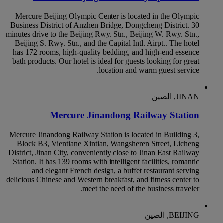
Mercure Beijing Olympic Center is located in the Olympic
Business District of Anzhen Bridge, Dongcheng District. 30
minutes drive to the Beijing Rwy. Stn., Beijing W. Rwy. Stn.,
Beijing S. Rwy. Stn., and the Capital Intl. Airpt.. The hotel
has 172 rooms, high-quality bedding, and high-end essence
bath products. Our hotel is ideal for guests looking for great
location and warm guest service.
JINAN, الصين
Mercure Jinandong Railway Station
Mercure Jinandong Railway Station is located in Building 3,
Block B3, Vientiane Xintian, Wangsheren Street, Licheng
District, Jinan City, conveniently close to Jinan East Railway
Station. It has 139 rooms with intelligent facilities, romantic
and elegant French design, a buffet restaurant serving
delicious Chinese and Western breakfast, and fitness center to
meet the need of the business traveler.
BEIJING, الصين