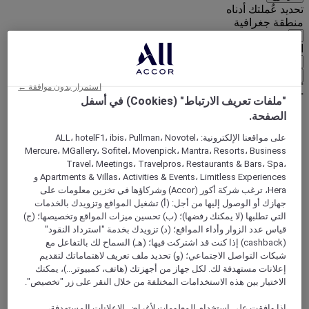
تحديد عُملتك أدناه
منطقة جغرافية
العملة
تأكيد عُملتي
استمرار بدون موافقة ←
"ملفات تعريف الارتباط" (Cookies) في أسفل
الصفحة.
World
على مواقعنا الإلكترونية: ALL، hotelF1، ibis، Pullman، Novotel،
Asia
Mercure، MGallery، Sofitel، Movenpick، Mantra، Resorts، Business
China
Travel، Meetings، Travelpros، Restaurants & Bars، Spa،
HEBEI
Apartments & Villas، Activities & Events، Limitless Experiences و
Shijiazhuang
Hera، ترغب شركة أكور (Accor) وشركاؤها في تخزين معلومات على
جهازك أو الوصول إليها من أجل: (أ) تشغيل المواقع وتزويدك بالخدمات
التي تطلبها (لا يمكنك رفضها)؛ (ب) تحسين ميزات المواقع وتخصيصها؛ (ج)
قياس عدد الزوار وأداء المواقع؛ (د) تزويدك بخدمة "استرداد النقود"
(cashback) إذا كنت قد اشتركت فيها؛ (هـ) السماح لك بالتفاعل مع
شبكات التواصل الاجتماعي؛ (و) تحديد ملف تعريف لاهتماماتك لتقديم
إعلانات مستهدفة لك. لكل جهاز من أجهزتك (هاتف، كمبيوتر...)، يمكنك
الاختيار بين هذه الاستخدامات المختلفة من خلال النقر على زر "تخصيص".
إذا وافقت على استخدام المعلومات لأغراض الإعلانات المستهدفة،