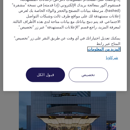
فستقوم أكور بمعالجة بريدك الإلكتروني (إذا قدمته) في نسخة "مشفرة"
(hashed)، مرتبطة ببيانات التصفح والحجز والولاء الخاصة بك لعرض
إعلانات مستهدفة لك على مواقع طرف ثالث وشبكات التواصل
Shijiazhuang, الصين
الاجتماعي. قد يتم دمج بياناتك مع بيانات متاحة لدى هذه الأطراف الثالثة.
لمعرفة المزيد، راجع قسم "الإعلانات المستهدفة" عبر زر "تخصيص".
Mercure Shijiazhuang East Yuhua Road
يمكنك تعديل اختياراتك في أي وقت عن طريق النقر على زر "تخصيص"
المتاح عبر رابط
The hotel is located at the southwest exit of Northern Song C
on Line 1. It is close to Tianshanhai World and Hebei
المزيد من المعلومات
Provincial Museum and other tourist attractions, surrounded
شركاؤنا
by several hospitals. The leisure facilities are fully equipped
with a 24-hour fitness center and washing machine, which
adds more convenience to guests and provides you with
تخصيص
قبول الكل
home-going service. You are welcome at any time.