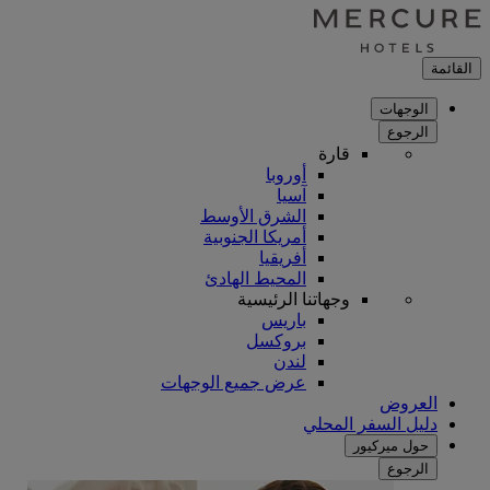
القائمة
الوجهات
الرجوع
قارة
أوروبا
آسيا
الشرق الأوسط
أمريكا الجنوبية
أفريقيا
المحيط الهادئ
وجهاتنا الرئيسية
باريس
بروكسل
لندن
عرض جميع الوجهات
العروض
دليل السفر المحلي
حول ميركيور
الرجوع