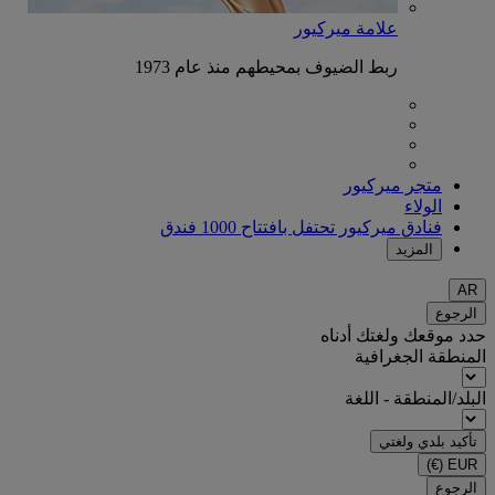
علامة ميركيور
ربط الضيوف بمحيطهم منذ عام 1973
متجر ميركيور
الولاء
فنادق ميركيور تحتفل بافتتاح 1000 فندق
المزيد
AR
الرجوع
حدد موقعك ولغتك أدناه
المنطقة الجغرافية
البلد/المنطقة - اللغة
تأكيد بلدي ولغتي
(€)
EUR
الرجوع