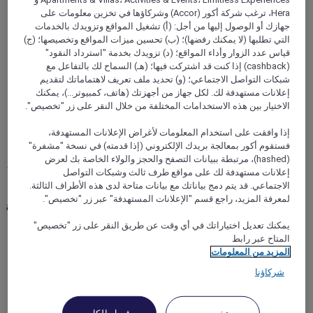
Hera، ترغب شركة أكور (Accor) وشركاؤها في تخزين معلومات على
جهازك أو الوصول إليها من أجل: (أ) تشغيل المواقع وتزويدك بالخدمات
التي تطلبها (لا يمكنك رفضها)؛ (ب) تحسين ميزات المواقع وتخصيصها؛ (ج)
قياس عدد الزوار وأداء المواقع؛ (د) تزويدك بخدمة "استرداد النقود"
PERTH, أستراليا
(cashback) إذا كنت قد اشتركت فيها؛ (هـ) السماح لك بالتفاعل مع
شبكات التواصل الاجتماعي؛ (و) تحديد ملف تعريف لاهتماماتك لتقديم
Mercure Perth
إعلانات مستهدفة لك. لكل جهاز من أجهزتك (هاتف، كمبيوتر...)، يمكنك
الاختيار بين هذه الاستخدامات المختلفة من خلال النقر على زر "تخصيص".
Mercure Perth hotel is conveniently located in the heart of
Perth city, with the major shopping, entertainment and
إذا وافقت على استخدام المعلومات لأغراض الإعلانات المستهدفة،
nightlife areas all within walking distance. Our Perth city
فستقوم أكور بمعالجة بريدك الإلكتروني (إذا قدمته) في نسخة "مشفرة"
hotel provides an ideal base for both business and leisure
(hashed)، مرتبطة ببيانات التصفح والحجز والولاء الخاصة بك لعرض
travellers, with Perth Train Station right around the corner and
إعلانات مستهدفة لك على مواقع طرف ثالث وشبكات التواصل
Perth Airport just a 20 minute drive away. This Perth
الاجتماعي. قد يتم دمج بياناتك مع بيانات متاحة لدى هذه الأطراف الثالثة.
accommodation opens up all of what Perth has to offer such
لمعرفة المزيد، راجع قسم "الإعلانات المستهدفة" عبر زر "تخصيص".
as Cottesloe Beach, Fremantle and Rottnest Island. Don't miss
out on our 4 star hotel in Perth.
يمكنك تعديل اختياراتك في أي وقت عن طريق النقر على زر "تخصيص"
المتاح عبر رابط
Rated 3,8 of 5
3,8/5
المزيد من المعلومات
شركاؤنا