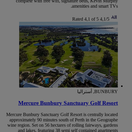
complete with free wifi, signature beds, Kevin Murphy
amenities and smart TVs.
Rated 4,1 of 5
4,1/5
BUNBURY, أستراليا
Mercure Bunbury Sanctuary Golf Resort
Mercure Bunbury Sanctuary Golf Resort is centrally located
approximately 90 minutes south of Perth in the Geographe
wine region. Set on 56 hectares of rolling fairways, gardens
and lakes, featuring 38 semi self contained apartments