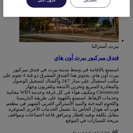
تخصيص
قبول الكل
بيرث, أستراليا
فندق ميركيور بيرث أون هاي
استمتع بالإقامة في وسط مدينة بيرث في فندق ميركيور
بيرث أون هاي. يحتوي هذا الفندق المشرق ذو فئة 4 نجوم على
مكتب استقبال على مدار 24/7 وأكشاك لتسجيل الوصول
والمغادرة السريع وتخزين الأمتعة وتلفزيون وجهاز
Chromecast ومكيف هواء في كل غرفة وخدمة WIFI مجانية
وخدمات الإيقاظ. استمتع بالقهوة على طريقة الباريستا
واللحوم المدخنة والنبيذ الأسترالي الغربي الشهير في مطعم
هوب آند هودل‬ الخاص بنا. تشمل الخدمات الأخرى المتوفرة
مقابل تكلفة بوفيه إفطار ومرافق قاعة اجتماعات ومواقف
مريحة للسيارات في الموقع.