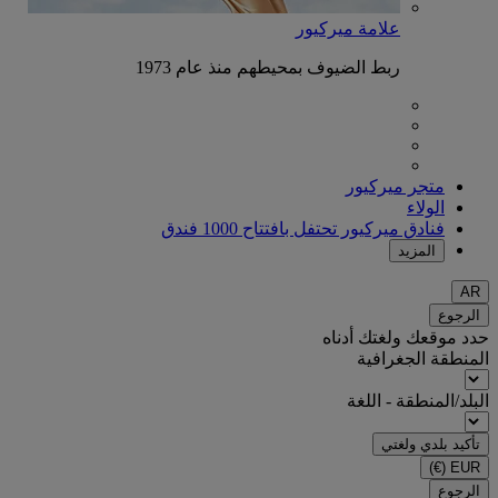
علامة ميركيور
ربط الضيوف بمحيطهم منذ عام 1973
متجر ميركيور
الولاء
فنادق ميركيور تحتفل بافتتاح 1000 فندق
المزيد
AR
الرجوع
حدد موقعك ولغتك أدناه
المنطقة الجغرافية
البلد/المنطقة - اللغة
تأكيد بلدي ولغتي
(€)
EUR
الرجوع