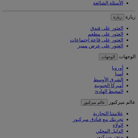
الأسئلة الشائعة
زيارة
زيارة
العثور على فندق
العثور على مطعم
العثور على قاعة اجتماعات
العثور على عرض مميز
الوجهات
الوجهات
أوروبا
آسيا
الشرق الأوسط
أميركا الجنوبية
المحيط الهادئ
عالم ميركيور
عالم ميركيور
علامتنا التجارية
تجربتك مع فنادق ميركيور
الولاء
الدليل المحلي
متجر ميركيور