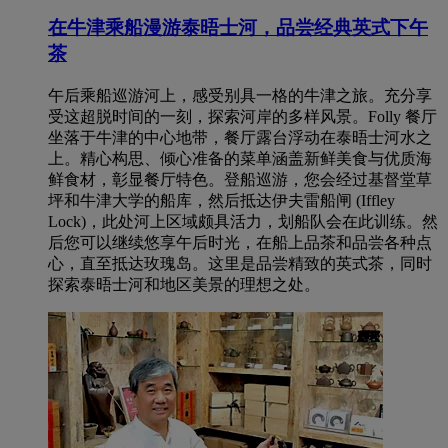
在牛津乘船漫游泰晤士河，品尝经典英式下午
茶
午后乘船巡游河上，感受别具一格的牛津之旅。充分享
受这超脱时间的一刻，探索河岸的多样风景。Folly 餐厅
坐落于牛津的中心地带，餐厅露台浮动在泰晤士河水之
上。精心构思、倾心准备的菜单涵盖新鲜美食与优质海
鲜食材，彰显餐厅特色。登船巡游，您会经过基督堂草
坪和牛津大学的船库，然后抵达伊夫雷船闸 (Iffley
Lock)，此处河上区域颇具活力，划船队会在此训练。然
后您可以继续悠享午后时光，在船上品茶和品尝各种点
心，直至抵达玫瑰岛。这里是品尝精致的英式茶，同时
探索泰晤士河和地区美景的理想之处。