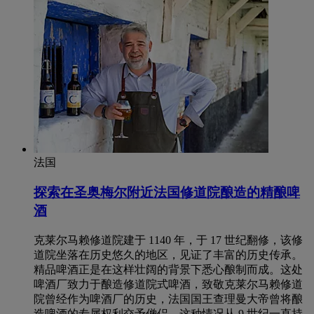
法国
探索在圣奥梅尔附近法国修道院酿造的精酿啤
酒
克莱尔马赖修道院建于 1140 年，于 17 世纪翻修，该修
道院坐落在历史悠久的地区，见证了丰富的历史传承。
精品啤酒正是在这样壮阔的背景下悉心酿制而成。这处
啤酒厂致力于酿造修道院式啤酒，致敬克莱尔马赖修道
院曾经作为啤酒厂的历史，法国国王查理曼大帝曾将酿
造啤酒的专属权利交予僧侣，这种情况从 9 世纪一直持