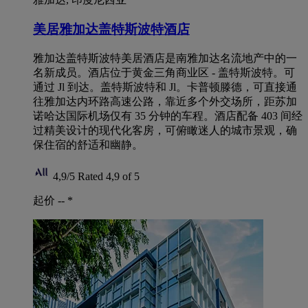
美居雅加达盖特斯波特酒店
雅加达盖特斯波特美居酒店是南雅加达名流地产中的一
名新成员。酒店位于黄金三角商业区 - 盖特斯波特。可
通过 Jl 到达。盖特斯波特和 Jl。卡普顿滕德，可直接通
往雅加达内环路高速公路，靠近多个外交场所，距苏加
诺哈达国际机场仅有 35 分钟的车程。酒店配备 403 间经
过精美设计的现代化客房，可俯瞰迷人的城市景观，确
保住宿的舒适和幽静。
4,9/5
Rated 4,9 of 5
起价 --
*