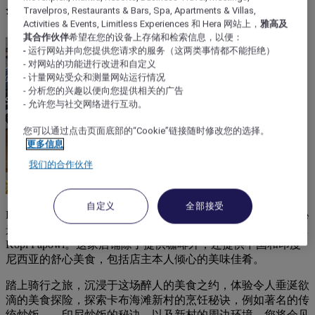
感受美食魅力
Travelpros, Restaurants & Bars, Spa, Apartments & Villas,
Activities & Events, Limitless Experiences 和 Hera 网站上，
雅高及
其合作伙伴
希望在您的设备上存储和检索信息，以便：
- 运行网站并向您提供您请求的服务（这两类事情都不能拒绝）
- 对网站的功能进行改进和自定义
- 计量网站受众和测量网站运行情况
- 分析您的兴趣以便向您提供相关的广告
- 允许您与社交网络进行互动。
您可以通过点击页面底部的“Cookie”链接随时修改您的选择。
更多信息
我们的合作伙伴
自定义
全部接受
Eat & Stroll 是雅加达的一段骑行美食之旅。旅程包含一处隐秘
景点，位于巴达维亚卡布海滩新村的一家妙趣咖啡店：Rumah
Kopi Papowi。这家店铺除了提供咖啡外，还提供中国和印度
尼西亚的舒心美食，包括店主本人倾心的美味佳肴。
踏上骑行之旅，沉浸于这场醉人的美食之约，体验令人垂涎欲
滴的美食探险，探索卡布海滩新村的烹饪秘诀，例如著名的传
统炒饭——印尼炒饭的秘诀，以及新村的周边环境。您将会见