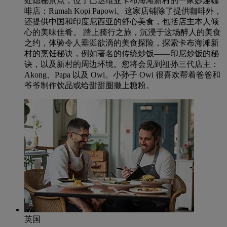
处隐秘景点，位于巴达维亚卡布海滩新村的一家妙趣咖
啡店：Rumah Kopi Papowi。这家店铺除了提供咖啡外，
还提供中国和印度尼西亚的舒心美食，包括店主本人倾
心的美味佳肴。 踏上骑行之旅，沉浸于这场醉人的美食
之约，体验令人垂涎欲滴的美食探险，探索卡布海滩新
村的烹饪秘诀，例如著名的传统炒饭——印尼炒饭的秘
诀，以及新村的周边环境。您将会见到祖孙三代店主：
Akong、Papa 以及 Owi。小孙子 Owi 很喜欢帮着爸爸和
爷爷制作饮品或给甜甜圈撒上糖粉。
英国