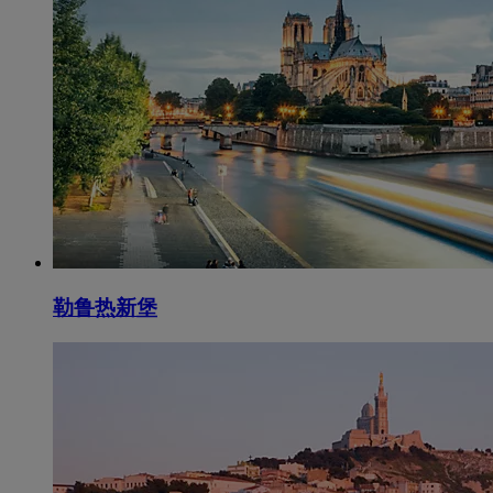
勒鲁热新堡