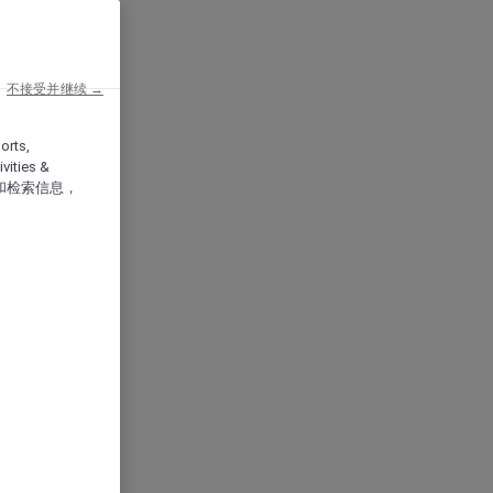
不接受并继续 →
orts,
vities &
和检索信息，