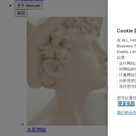
关于 Mercure
返回
Cooki
在 ALL, hote
Business T
Events, L
以便：
- 运行网
- 对网站
- 计量网
- 分析您
- 允许您
您可以通过
更多信息
我们的合
水星體驗