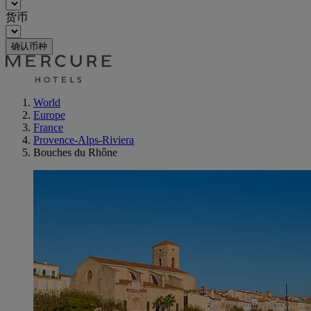
货币
确认币种
World
Europe
France
Provence-Alps-Riviera
Bouches du Rhône