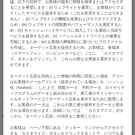
は、
以下の目的で、お客様の端末に情報を保存またはアクセスす
ることを希望します：(i) ウェブサイトを運営し、お客様がリクエ
ストしたサービスを提供するため（これを拒否することはできま
せん）；(ii) ウェブサイトの機能を改善およびカスタマイズする
ため；(iii) ウェブサイトの閲覧数やパフォーマンスを測定するた
め；(iv) キャッシュバックサービスに加入している場合に当該サ
ービスを提供するため；(v) ソーシャルネットワークとの連携を
可能にするため；(vi) お客様の興味関心に基づいたプロファイル
を作成し、ターゲット広告を提供するため。お客様は、各端末
（スマートフォン、コンピューターなど）ごとに、「カスタマイ
ズ」ボタンをクリックして、これらの異なる用途を選択すること
ができます。
ターゲット広告を目的とした情報の利用に同意した場合、アコー
はお客様のメールアドレス（提供されている場合）を「ハッシュ
化（hashed）」した上で、閲覧データ、予約データ、ロイヤリテ
ィプログラムのデータと組み合わせて、第三者のサイトやソーシ
ャルネットワーク上でターゲット広告を表示するために処理しま
お食事やお飲み物を通じた橋渡し
す。お客様のデータは、これらの第三者が保有するデータと照合
される場合があります。詳細については、「カスタマイズ」ボタ
世界を味わう
ンから「ターゲット広告」の項目をご参照ください。
お客様は、ページ下部にある「クッキー」リンクからアクセスで
きる「カスタマイズ」ボタンをクリックすることで、いつでも選