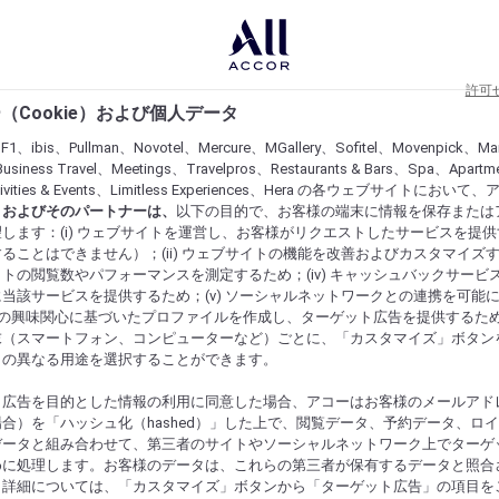
許可
（Cookie）および個人データ
lF1、ibis、Pullman、Novotel、Mercure、MGallery、Sofitel、Movenpick、Ma
usiness Travel、Meetings、Travelpros、Restaurants & Bars、Spa、Apartme
ctivities & Events、Limitless Experiences、Hera の各ウェブサイトにおいて
r）およびそのパートナーは、
以下の目的で、お客様の端末に情報を保存または
します：(i) ウェブサイトを運営し、お客様がリクエストしたサービスを提
ることはできません）；(ii) ウェブサイトの機能を改善およびカスタマイズするた
トの閲覧数やパフォーマンスを測定するため；(iv) キャッシュバックサービ
当該サービスを提供するため；(v) ソーシャルネットワークとの連携を可能
お客様の興味関心に基づいたプロファイルを作成し、ターゲット広告を提供するた
末（スマートフォン、コンピューターなど）ごとに、「カスタマイズ」ボタン
らの異なる用途を選択することができます。
ト広告を目的とした情報の利用に同意した場合、アコーはお客様のメールアド
合）を「ハッシュ化（hashed）」した上で、閲覧データ、予約データ、ロ
データと組み合わせて、第三者のサイトやソーシャルネットワーク上でターゲ
めに処理します。お客様のデータは、これらの第三者が保有するデータと照合
。詳細については、「カスタマイズ」ボタンから「ターゲット広告」の項目を
にするものを発見してください