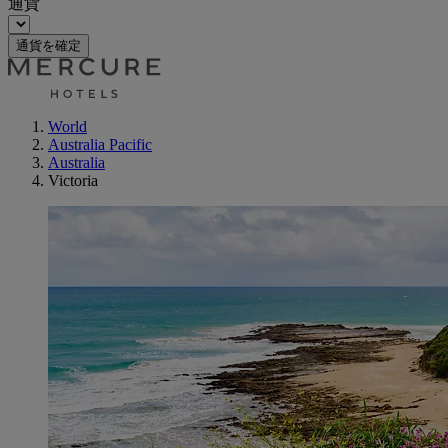
通貨
通貨を確定
World
Australia Pacific
Australia
Victoria