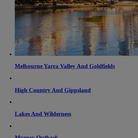
Melbourne Yarra Valley And Goldfields
High Country And Gippsland
Lakes And Wilderness
Murray Outback