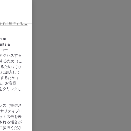
せずに続行する →
ntra、
nts &
、アコー
アクセスする
供するため（こ
め；(iii)
スに加入して
にするため；
め。お客様
をクリックし
レス（提供さ
イヤリティプロ
ット広告を表
される場合が
ご参照くださ