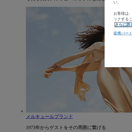
い。
お客様は
ックする
さらに詳
提携パー
メルキュールブランド
1973年からゲストをその周囲に繋げる