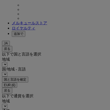
メルキュールストア
ロイヤルティ
追加で
JA
戻る
以下で国と言語を選択
地域
国/地域 - 言語
国と言語を確定
EUR
(€)
戻る
以下で通貨を選択
地域