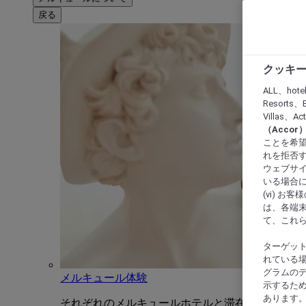
戻る
クッキー
ALL、hote
Resorts、B
Villas、A
（Acco
ことを希望
れを拒否す
ウェブサイ
いる場合に
(vi) 
は、各端
て、これ
ターゲッ
れている場
グラムの
メルキュール体験
示するた
あります
それぞれのメルキュールホテルと滞在をユニーク