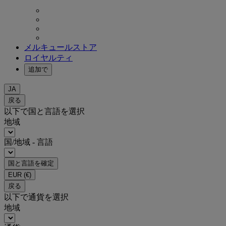
メルキュールストア
ロイヤルティ
追加で
JA
戻る
以下で国と言語を選択
地域
国/地域 - 言語
国と言語を確定
EUR
(€)
戻る
以下で通貨を選択
地域