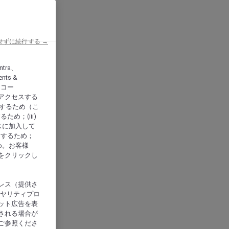
せずに続行する →
ntra、
nts &
、アコー
アクセスする
供するため（こ
め；(iii)
スに加入して
にするため；
め。お客様
をクリックし
レス（提供さ
イヤリティプロ
ット広告を表
される場合が
ご参照くださ