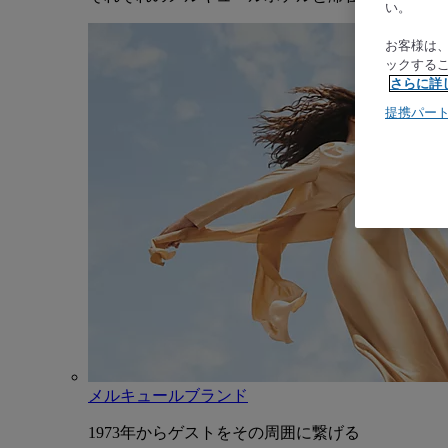
い。
お客様は
ックする
さらに詳
提携パー
メルキュールブランド
1973年からゲストをその周囲に繋げる