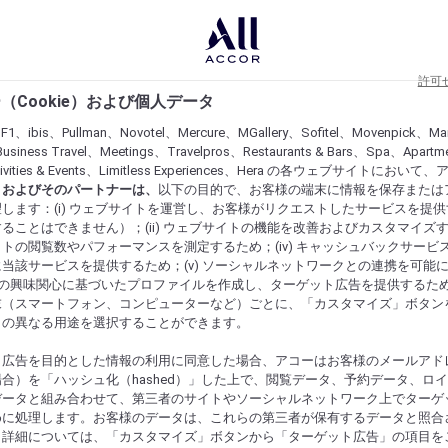
許可
（Cookie）および個人データ
lF1、ibis、Pullman、Novotel、Mercure、MGallery、Sofitel、Movenpick、Ma
usiness Travel、Meetings、Travelpros、Restaurants & Bars、Spa、Apartme
ctivities & Events、Limitless Experiences、Hera の各ウェブサイトにおいて
r）およびそのパートナーは、
以下の目的で、お客様の端末に情報を保存または
します：(i) ウェブサイトを運営し、お客様がリクエストしたサービスを提
ることはできません）；(ii) ウェブサイトの機能を改善およびカスタマイズするた
トの閲覧数やパフォーマンスを測定するため；(iv) キャッシュバックサービ
当該サービスを提供するため；(v) ソーシャルネットワークとの連携を可能
お客様の興味関心に基づいたプロファイルを作成し、ターゲット広告を提供するた
末（スマートフォン、コンピューターなど）ごとに、「カスタマイズ」ボタン
らの異なる用途を選択することができます。
ト広告を目的とした情報の利用に同意した場合、アコーはお客様のメールアド
合）を「ハッシュ化（hashed）」した上で、閲覧データ、予約データ、ロ
データと組み合わせて、第三者のサイトやソーシャルネットワーク上でターゲ
めに処理します。お客様のデータは、これらの第三者が保有するデータと照合
。詳細については、「カスタマイズ」ボタンから「ターゲット広告」の項目を
にするものを発見してください