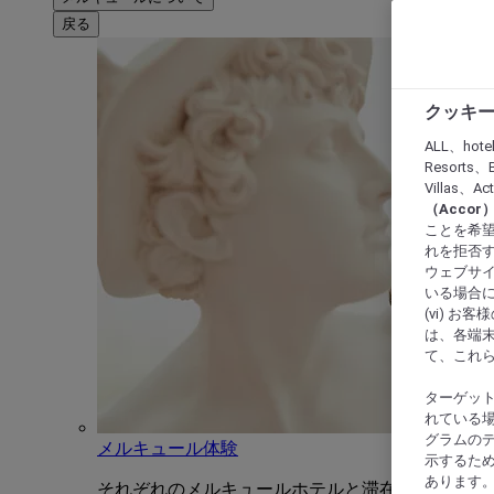
戻る
クッキー
ALL、hote
Resorts、B
Villas、A
（Acco
ことを希望
れを拒否す
ウェブサイ
いる場合に
(vi) 
は、各端
て、これ
ターゲッ
れている場
グラムの
メルキュール体験
示するた
あります
それぞれのメルキュールホテルと滞在をユニーク