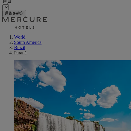
通貨
通貨を確定
World
South America
Brazil
Paraná