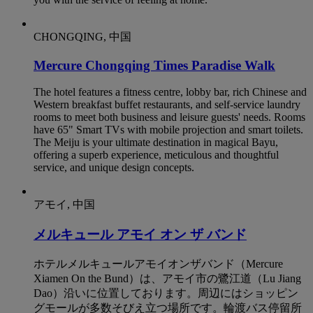
CHONGQING, 中国
Mercure Chongqing Times Paradise Walk
The hotel features a fitness centre, lobby bar, rich Chinese and
Western breakfast buffet restaurants, and self-service laundry
rooms to meet both business and leisure guests' needs. Rooms
have 65" Smart TVs with mobile projection and smart toilets.
The Meiju is your ultimate destination in magical Bayu,
offering a superb experience, meticulous and thoughtful
service, and unique design concepts.
アモイ, 中国
メルキュール アモイ オン ザ バンド
ホテルメルキュールアモイオンザバンド（Mercure
Xiamen On the Bund）は、アモイ市の鷺江道（Lu Jiang
Dao）沿いに位置しております。周辺にはショッピン
グモールが多数そびえ立つ場所です。輪渡バス停留所