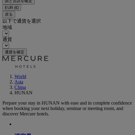
国と言語を確定
EUR
(€)
戻る
以下で通貨を選択
地域
通貨
通貨を確定
World
Asia
China
HUNAN
Prepare your stay in HUNAN with ease and in complete confidence
when booking your next holiday, seminar or meeting room, and
discover Mercure hotels.