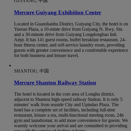
GUIYANG, 中国
Mercure Guiyang Exhibition Center
Located in Guanshanhu District, Guiyang City, the hotel is on
Yueran Plaza, a 10-minte drive from Guiyang N. Rwy. Stn.
and a 30-minute drive from Guiyang Longdongbao Intl.
Airpt. It has 141 guest rooms, buffet breakfast restaurant, 24-
hour fitness center, and self-service laundry room, providing
guests with greater convenience and a comfortable experience
for both business and leisure travel.
SHANTOU, 中国
Mercure Shantou Railway Station
The hotel is located in the core area of Longhu district,
adjacent to Shantou high-speed railway Station. It is only 5
minutes' walk from seaside City and Upindao Plaza. The
hotel has a complete set of facilities, including full-time
restaurant, leisure a rea, multi-functional meeting room, 24h
gym and laundromat, to add more convenience for guests. We
warmly welcome your arrival and are committed to providing
you with the service of feeling at home.