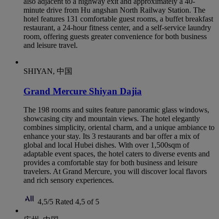
also adjacent to a highway exit and approximately a 40-
minute drive from Hu angshan North Railway Station. The
hotel features 131 comfortable guest rooms, a buffet breakfast
restaurant, a 24-hour fitness center, and a self-service laundry
room, offering guests greater convenience for both business
and leisure travel.
SHIYAN, 中国
Grand Mercure Shiyan Dajia
The 198 rooms and suites feature panoramic glass windows,
showcasing city and mountain views. The hotel elegantly
combines simplicity, oriental charm, and a unique ambiance to
enhance your stay. Its 3 restaurants and bar offer a mix of
global and local Hubei dishes. With over 1,500sqm of
adaptable event spaces, the hotel caters to diverse events and
provides a comfortable stay for both business and leisure
travelers. At Grand Mercure, you will discover local flavors
and rich sensory experiences.
4,5/5
Rated 4,5 of 5