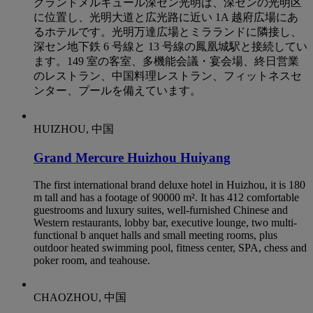
グランドメルキュール深セン光明は、深センの光明区
に位置し、光明大道と広光路に近い 1A 越府広場にあ
るホテルです。光明万達広場とミラランドに隣接し、
深セン地下鉄 6 号線と 13 号線の鳳凰城駅と接続してい
ます。149 室の客室、多機能会議・宴会場、終日営業
のレストラン、中国料理レストラン、フィットネスセ
ンター、プールを備えています。
HUIZHOU, 中国
Grand Mercure Huizhou Huiyang
The first international brand deluxe hotel in Huizhou, it is 180
m tall and has a footage of 90000 m². It has 412 comfortable
guestrooms and luxury suites, well-furnished Chinese and
Western restaurants, lobby bar, executive lounge, two multi-
functional b anquet halls and small meeting rooms, plus
outdoor heated swimming pool, fitness center, SPA, chess and
poker room, and teahouse.
CHAOZHOU, 中国