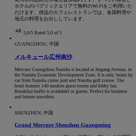
ホテルのパブリックエリアで無料のWi-Fiをご利用いた
だけます。併設のカフェレストランでは、各国料理や
地元の料理をお出ししています。
5,0/5
Rated 5,0 of 5
GUANGZHOU, 中国
メルキュール広州南沙
Mercure Guangzhou Nansha is located at Jingang Avenue, in
the Nansha Economic Development Zone. It is only 5mins by
car from Nansha cruise port and Nansha golf course. The
hotel features 140 modern guest rooms and lobby bar.
Breakfast buffet is availablef or guests. Perfect for business
and leisure travellers.
SHENZHEN, 中国
Grand Mercure Shenzhen Guangming