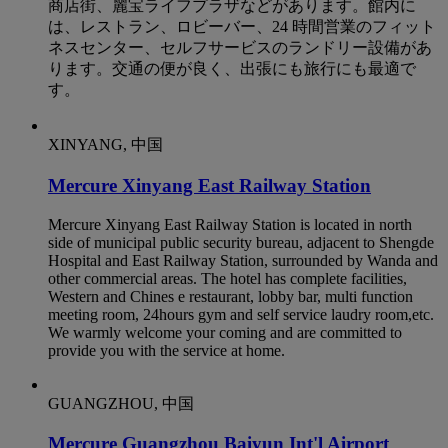
商店街、麗宝ライフプラザなどがあります。館内に
は、レストラン、ロビーバー、24 時間営業のフィット
ネスセンター、セルフサービスのランドリー設備があ
ります。交通の便が良く、出張にも旅行にも最適で
す。
XINYANG, 中国
Mercure Xinyang East Railway Station
Mercure Xinyang East Railway Station is located in north
side of municipal public security bureau, adjacent to Shengde
Hospital and East Railway Station, surrounded by Wanda and
other commercial areas. The hotel has complete facilities,
Western and Chines e restaurant, lobby bar, multi function
meeting room, 24hours gym and self service laudry room,etc.
We warmly welcome your coming and are committed to
provide you with the service at home.
GUANGZHOU, 中国
Mercure Guangzhou Baiyun Int'l Airport