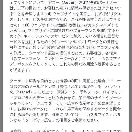
どのインテリジェントな施設が備わっています。バス
ェブサイトにおいて、アコー
（Accor）およびそのパートナー
は、
以下の目的で、お客様の端末に情報を保存またはアクセスす
および自動運転車用の無料駐車場をご利用ください。
ることを希望します：(i) ウェブサイトを運営し、お客様がリクエ
これにより、ご出張や休暇を楽しむお客様にさらなる
ストしたサービスを提供するため（これを拒否することはできま
便利さを提供します。
せん）；(ii) ウェブサイトの機能を改善およびカスタマイズする
ため；(iii) ウェブサイトの閲覧数やパフォーマンスを測定するた
め；(iv) キャッシュバックサービスに加入している場合に当該サ
ービスを提供するため；(v) ソーシャルネットワークとの連携を
可能にするため；(vi) お客様の興味関心に基づいたプロファイル
を作成し、ターゲット広告を提供するため。お客様は、各端末
（スマートフォン、コンピューターなど）ごとに、「カスタマイ
ズ」ボタンをクリックして、これらの異なる用途を選択すること
ができます。
ターゲット広告を目的とした情報の利用に同意した場合、アコー
はお客様のメールアドレス（提供されている場合）を「ハッシュ
化（hashed）」した上で、閲覧データ、予約データ、ロイヤリテ
ィプログラムのデータと組み合わせて、第三者のサイトやソーシ
NANCHANG, 中国
ャルネットワーク上でターゲット広告を表示するために処理しま
す。お客様のデータは、これらの第三者が保有するデータと照合
Mercure Nanchang Sunac
される場合があります。詳細については、「カスタマイズ」ボタ
ンから「ターゲット広告」の項目をご参照ください。
Mercure Nanchang Sunac is a 504 room international hotel
located in the Sunac Cultural and Tourism City. Facilities
お客様は、ページ下部にある「クッキー」リンクからアクセスで