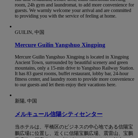
room, 24h gym and laundromat, to add more convenience for
guests. We warmly welcome your arrival and are committed
to providing you with the service of feeling at home.
GUILIN, 中国
Mercure Guilin Yangshuo Xingping
Mercure Guilin Yangshuo Xingping is located in Xingping
Ancient Town, surrounded by beautiful scenery and green
mountains, only a 15-min drive to Yangshuo Railway Station.
It has 83 guest rooms, buffet restaurant, lobby bar, 24-hour
fitness center, and laundry room to provide more convenience
to our guests and let them enjoy their vacations here.
新陽, 中国
メルキュール信陽シティセンター
当ホテルは、平橋区のビジネスの中心地である信陽宝
鵬広場に位置し、近くに信陽宝鵬広場、震雷山、宝鵬