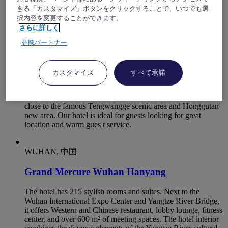
include Terrace Cafe, Lobby Lounge, Meeting Rooms and
きる「カスタマイズ」ボタンをクリックすることで、いつでも選
Gymnasium. 10 min drive to the high speed Nanchang West
択内容を変更することができます。
station, 50 min to Changbei International Airport
さらに詳しく
提携パートナー
NANCHANG, 中国
Mercure Nanchang Tengwang Pavilion
カスタマイズ
すべて承諾
Mercure Nanchang Tengwang Pavilion is situated on North
Yanjiang road. It is walking distance from metro station, and
close to the famous Tengwangge scenic area and Honggutan
new area. Our hotel is ideal for guests looking for great
location and warm gues t service.
WUHAN, 中国
Grand Mercure Wuhan Hanyang
The hotel has 215 stylish rooms and suites. Next to the
Wuhan International Expo Center and Yangtze River Bridge,
it offers Western and Chinese restaurant, lobby lounge, fitness
center, and over 600 m² of meeting spaces. The hotel interior