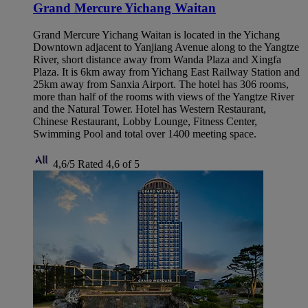
Grand Mercure Yichang Waitan
Grand Mercure Yichang Waitan is located in the Yichang
Downtown adjacent to Yanjiang Avenue along to the Yangtze
River, short distance away from Wanda Plaza and Xingfa
Plaza. It is 6km away from Yichang East Railway Station and
25km away from Sanxia Airport. The hotel has 306 rooms,
more than half of the rooms with views of the Yangtze River
and the Natural Tower. Hotel has Western Restaurant,
Chinese Restaurant, Lobby Lounge, Fitness Center,
Swimming Pool and total over 1400 meeting space.
4,6/5
Rated 4,6 of 5