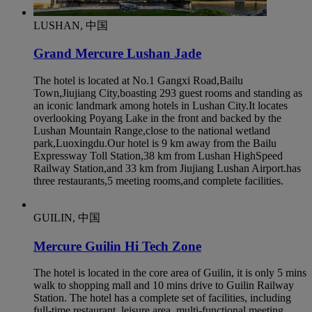
LUSHAN, 中国
Grand Mercure Lushan Jade
The hotel is located at No.1 Gangxi Road,Bailu
Town,Jiujiang City,boasting 293 guest rooms and standing as
an iconic landmark among hotels in Lushan City.It locates
overlooking Poyang Lake in the front and backed by the
Lushan Mountain Range,close to the national wetland
park,Luoxingdu.Our hotel is 9 km away from the Bailu
Expressway Toll Station,38 km from Lushan HighSpeed
Railway Station,and 33 km from Jiujiang Lushan Airport.has
three restaurants,5 meeting rooms,and complete facilities.
GUILIN, 中国
Mercure Guilin Hi Tech Zone
The hotel is located in the core area of Guilin, it is only 5 mins
walk to shopping mall and 10 mins drive to Guilin Railway
Station. The hotel has a complete set of facilities, including
full-time restaurant, leisure area, multi-functional meeting