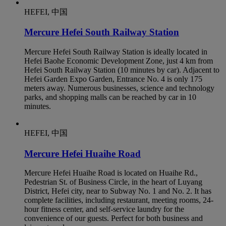
HEFEI, 中国
Mercure Hefei South Railway Station
Mercure Hefei South Railway Station is ideally located in
Hefei Baohe Economic Development Zone, just 4 km from
Hefei South Railway Station (10 minutes by car). Adjacent to
Hefei Garden Expo Garden, Entrance No. 4 is only 175
meters away. Numerous businesses, science and technology
parks, and shopping malls can be reached by car in 10
minutes.
HEFEI, 中国
Mercure Hefei Huaihe Road
Mercure Hefei Huaihe Road is located on Huaihe Rd.,
Pedestrian St. of Business Circle, in the heart of Luyang
District, Hefei city, near to Subway No. 1 and No. 2. It has
complete facilities, including restaurant, meeting rooms, 24-
hour fitness center, and self-service laundry for the
convenience of our guests. Perfect for both business and