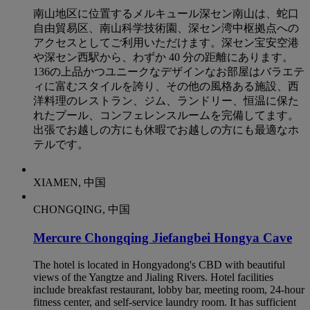
南山地区に位置するメルキュール深セン南山は、蛇口
自由貿易区、南山科学技術園、深セン湾中枢拠点への
アクセスとしてご利用いただけます。深セン宝安空港
や深セン西駅から、わずか 40 分の距離にあります。
136の上品かつユニークなデザインなお部屋はバラエテ
ィに富むスタイルを誇り、その他の風格ある施設、西
洋料理のレストラン、ジム、ランドリー、恒温に保た
れたプール、コンフェレンスルームを完備してます。
出張でお越しの方にも休暇でお越しの方にも最適なホ
テルです。
XIAMEN, 中国
CHONGQING, 中国
Mercure Chongqing Jiefangbei Hongya Cave
The hotel is located in Hongyadong's CBD with beautiful
views of the Yangtze and Jialing Rivers. Hotel facilities
include breakfast restaurant, lobby bar, meeting room, 24-hour
fitness center, and self-service laundry room. It has sufficient