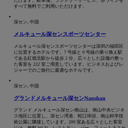
だけます。駐車場、ランドリーサービス、赤ワインを
すべて無料でご利用いただけます。
深セン, 中国
メルキュール深センスポーツセンター
メルキュール深センスポーツセンターは深圳の福田区
に位置するホテルです。7 号線と 9 号線の乗り換え駅
である紅嶺北駅から徒歩 2 分、広々とした設備の整っ
た客室を 222 室ご用意しています。ビジネスおよびレ
ジャーでのご旅行に最適なホテルです。
深セン, 中国
グランドメルキュール深センNanshan
グランド メルキュール深セン南山は、南山中央ビジネ
ス地区に位置し、深セン湾港、蛇口埠頭、南山科学技
術公園に隣接しています。209 室ある広々とした客室
には、無料 Wi-Fi、レストラン、バー、フィットネスセ