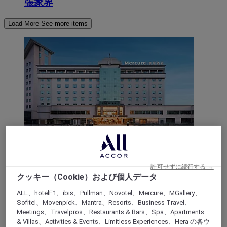
張家界
Load More
See more items
ZHANGJIAJIE, 中国
許可せずに続行する →
クッキー（Cookie）および個人データ
メルキュール張家界天門山
ALL、hotelF1、ibis、Pullman、Novotel、Mercure、MGallery、
当ホテルには 153 室の客室があり、フルタイムレスト
Sofitel、Movenpick、Mantra、Resorts、Business Travel、
ラン、ロビーバー、多目的ミーティングルーム、24 時
Meetings、Travelpros、Restaurants & Bars、Spa、Apartments
間営業のジム、セルフサービスのランドリールームな
& Villas、Activities & Events、Limitless Experiences、Hera の各ウ