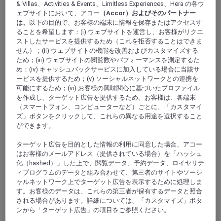
& Villas、Activities & Events、Limitless Experiences、Hera の各ウ
ェブサイトにおいて、アコー
（Accor）およびそのパートナー
は、
以下の目的で、お客様の端末に情報を保存またはアクセスす
ることを希望します：(i) ウェブサイトを運営し、お客様がリクエ
ストしたサービスを提供するため（これを拒否することはできま
せん）；(ii) ウェブサイトの機能を改善およびカスタマイズする
ため；(iii) ウェブサイトの閲覧数やパフォーマンスを測定するた
め；(iv) キャッシュバックサービスに加入している場合に当該サ
ベルリン, ドイツ
ービスを提供するため；(v) ソーシャルネットワークとの連携を
可能にするため；(vi) お客様の興味関心に基づいたプロファイル
メルキュールホテルベルリンシティ
を作成し、ターゲット広告を提供するため。お客様は、各端末
（スマートフォン、コンピューターなど）ごとに、「カスタマイ
ズ」ボタンをクリックして、これらの異なる用途を選択すること
メルキュール ホテル ベルリンには、246 室の居心地の
ができます。
良い客室があり、市街中心部にありながらも静かにお
休みいただけます。周辺地域の街の雰囲気を取入れた
ターゲット広告を目的とした情報の利用に同意した場合、アコー
内装が特徴です。各お部屋は、自然史博物館をイメー
はお客様のメールアドレス（提供されている場合）を「ハッシュ
ジしたスタイルを採用しています。当ホテルは最近改
化（hashed）」した上で、閲覧データ、予約データ、ロイヤリテ
装を行ったばかりで、バー、フロントデスク、ロビー
ィプログラムのデータと組み合わせて、第三者のサイトやソーシ
エリアはモダンなデザインが施され、より快適で雰囲
ャルネットワーク上でターゲット広告を表示するために処理しま
す。お客様のデータは、これらの第三者が保有するデータと照合
気の良い空間に生まれ変わっています。新しくデザイ
される場合があります。詳細については、「カスタマイズ」ボタ
ンされたエリアで、ベルリンの活気ある魅力を楽しみ
ンから「ターゲット広告」の項目をご参照ください。
ながら、ゆったりとおくつろぎください。