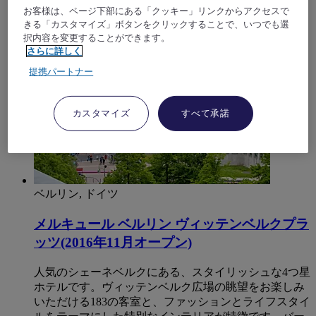
お客様は、ページ下部にある「クッキー」リンクからアクセスで
4,5/5
Rated 4,5 of 5
きる「カスタマイズ」ボタンをクリックすることで、いつでも選
択内容を変更することができます。
さらに詳しく
提携パートナー
カスタマイズ
すべて承諾
ベルリン, ドイツ
メルキュール ベルリン ヴィッテンベルクプラ
ッツ(2016年11月オープン)
人気のシェーネベルクにある、スタイリッシュな4つ星
ホテルです。ヴィッテンベルク広場の眺望をお楽しみ
いただける183の客室と、ファッションとライフスタイ