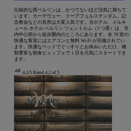
伝統的な西ベルリンは、かつてないほど活気に満ちて
います。カーデヴェー、クーアフュルステンダム、記
念教会などの見所は大変人気です。当ホテル、メルキ
ュール ホテル ベルリン ツェントルム（3 つ星）は、市
内中心部から徒歩圏内のところにあります。全 78 室の
快適な客室にはエアコンと無料 Wi-Fi が完備されてい
ます。快適なベッドでぐっすりとお休みいただけ、種
類豊富な朝食ビュッフェで 1 日を元気にスタートでき
ます。
4,2/5
Rated 4,2 of 5