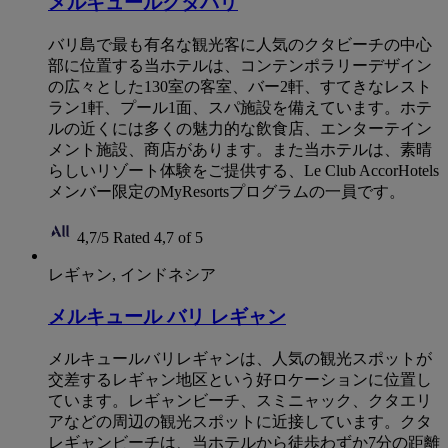
メルキュールクタバリ
バリ島で最も有名な観光客に人気のクタビーチの中心
部に位置する当ホテルは、コンテンポラリーデザイン
の広々とした130室の客室、バー2軒、すてきなレスト
ラン1軒、プール1面、スパ施設を備えています。ホテ
ルの近くには多くの魅力的な飲食店、エンターテイン
メント施設、商店があります。また当ホテルは、素晴
らしいリゾート体験をご提供する、Le Club AccorHotels
メンバー限定のMyResortsプログラムの一員です。
4,7/5
Rated 4,7 of 5
レギャン, インドネシア
メルキュール バリ レギャン
メルキュールバリレギャンは、人気の観光スポットが
交差するレギャン地区という好ロケーションに位置し
ています。レギャンビーチ、スミニャック、クタエリ
アなどの周辺の観光スポットに近接しています。クタ
レギャンビーチは、当ホテルから徒歩わずか7分の距離