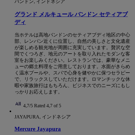
バンドン, インドネシア
グランド メルキュール バンドン セティアブ
ディ
当ホテルは高地バンドンのセティアブディ地区の中心
部、レンバン近くに位置し、自然の美しさと文化遺産
が楽しめる観光地が周囲に充実しています。贅沢な空
間でくつろぎ、地元のアートを取り入れたモダンな客
室をお楽しみください。レストランでは、豪華なメニ
ューの郷土料理をご用意しております。水面がきらめ
く温水プールや、スパで心身を健やかに保つセラピー
で、リラックスしていただけます。ロマンチックな休
暇や家族旅行はもちろん、ビジネスでのニーズにもし
っかりお応えします。
4,7/5
Rated 4,7 of 5
JAYAPURA, インドネシア
Mercure Jayapura