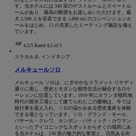
す。当ホテルには 346 室のゲストルームとスイートル
ームがあり、最高の眺望をお楽しみいただけます。最
大 2,500 人を収容できる 1,800 m2 のコンベンションホ
ールをはじめ、12 の充実したミーティング施設を備え
ています。
4,5/5
Rated 4,5 of 5
スラカルタ, インドネシア
メルキュールソロ
メルキュール ソロは、にぎやかなスラメット リヤディ
通りに面し、歴史とモダンな都市生活が融合するロケ
ーションに位置しています。1919 年にオランダ植民地
時代の製氷工場として建てられたこの建物は、今では
旅行者を迎え入れ、ソロの温かみある歴史遺産を体験
できる場となっています。ソロ・グランド・モール、
パサール・クレワ、カンポン・バティック・カウマン
といったアイコニックなスポットからすぐの場所にあ
る当ホテルは、136 室の魅力的な客室と、活気ある街