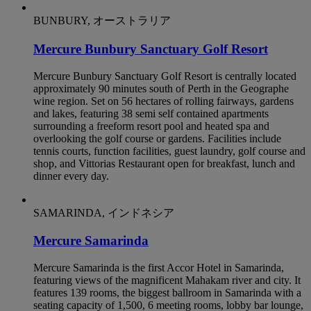
BUNBURY, オーストラリア
Mercure Bunbury Sanctuary Golf Resort
Mercure Bunbury Sanctuary Golf Resort is centrally located
approximately 90 minutes south of Perth in the Geographe
wine region. Set on 56 hectares of rolling fairways, gardens
and lakes, featuring 38 semi self contained apartments
surrounding a freeform resort pool and heated spa and
overlooking the golf course or gardens. Facilities include
tennis courts, function facilities, guest laundry, golf course and
shop, and Vittorias Restaurant open for breakfast, lunch and
dinner every day.
SAMARINDA, インドネシア
Mercure Samarinda
Mercure Samarinda is the first Accor Hotel in Samarinda,
featuring views of the magnificent Mahakam river and city. It
features 139 rooms, the biggest ballroom in Samarinda with a
seating capacity of 1,500, 6 meeting rooms, lobby bar lounge,