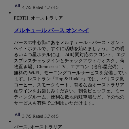
4,7/5
Rated 4,7 of 5
PERTH, オーストラリア
メルキュール パース オン ヘイ
パースの中心街にあるメルキュール・パース・オン・
ヘイ・ホテルで、すぐに活動を始めましょう。この明
るい 4 つ星ホテルには、24 時間対応のフロント、エク
スプレスチェックインとチェックアウトキオスク、荷
物置き場、Chromecast TV、エアコン（各部屋完備）、
無料の Wi-Fi、モーニングコールサービスを完備してい
ます。レストラン「Hop & Huddle」では、バリスタ風
コーヒー、スモークミート、有名な西オーストラリア
産ワインをお楽しみください。朝食ビュッフェ、ミー
ティングルーム、便利な敷地内駐車場など、その他の
サービスも有料でご利用いただけます。
3,7/5
Rated 3,7 of 5
パース, オーストラリア