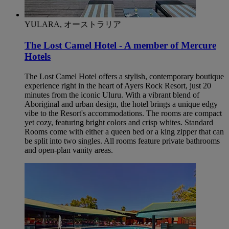
YULARA, オーストラリア
The Lost Camel Hotel - A member of Mercure
Hotels
The Lost Camel Hotel offers a stylish, contemporary boutique
experience right in the heart of Ayers Rock Resort, just 20
minutes from the iconic Uluru. With a vibrant blend of
Aboriginal and urban design, the hotel brings a unique edgy
vibe to the Resort's accommodations. The rooms are compact
yet cozy, featuring bright colors and crisp whites. Standard
Rooms come with either a queen bed or a king zipper that can
be split into two singles. All rooms feature private bathrooms
and open-plan vanity areas.