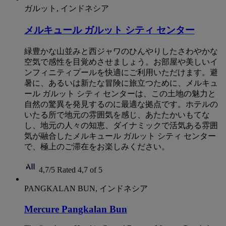
ガルット, インドネシア
メルキュール ガルット シティ センター
緑豊かな山並みと西ジャワのひんやりしたさわやかな
空気で感性を目覚めさせましょう。お部屋や美しいイ
ンフィニティプールを快適にご利用いただけます。避
暑に、あるいは新たな冒険に旅立つために、メルキュ
ール ガルット シティ センターは、この土地の魅力と
自然の驚異を発見するのに最適な拠点です。ホテルの
いたる所で地元の雰囲気を感じ、あたたかいもてな
し、地元の人々の知恵、ダイナミックで活気ある雰囲
気が融合したメルキュール ガルット シティ センター
で、極上のご滞在をお楽しみください。
4,7/5
Rated 4,7 of 5
PANGKALAN BUN, インドネシア
Mercure Pangkalan Bun