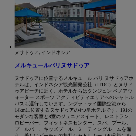
ヌサドゥア, インドネシア
メルキュールバリヌサドゥア
ヌサドゥアに位置するメルキュール バリ ヌサドゥアホ
テルは、インドネシア観光開発公社（ITDC）とヌサド
ゥアビーチに近く、ホテルからはタンジュン ベノアウ
ォーター スポーツ アクティビティエリアへのシャトル
バスも運行しています。ングラ・ライ国際空港から
14kmに位置するヌサドゥアの4つ星ホテルです。191の
モダンな客室と8室のジュニアスイート、レストラン、
ロビーバー、フィットネスセンター、スパ、プール、
プールバー、キッズプール、ミーティングルームを備
え、美しいビーチへの無料シャトルカー（40分毎）を