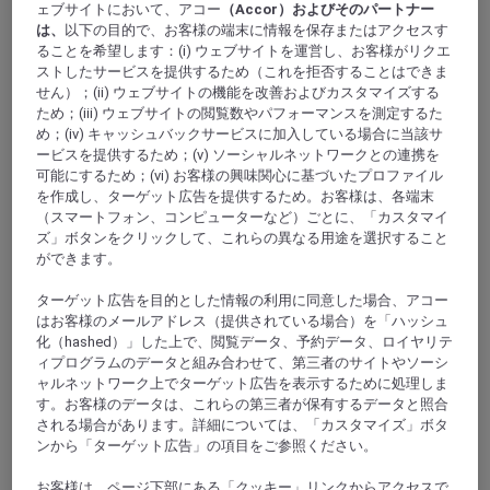
ェブサイトにおいて、アコー
（Accor）およびそのパートナー
つろぎいただけるスタイリッシュな宿泊施設です。美
は、
以下の目的で、お客様の端末に情報を保存またはアクセスす
しいラピッドクリークの池と湿地帯に隣接していま
ることを希望します：(i) ウェブサイトを運営し、お客様がリクエ
す。ダーウィン国際空港の国内線・国際線ターミナル
ストしたサービスを提供するため（これを拒否することはできま
から 300 m の場所に位置し、レジャーの旅行者にもビ
せん）；(ii) ウェブサイトの機能を改善およびカスタマイズする
ジネス旅行者にも最適です。
ため；(iii) ウェブサイトの閲覧数やパフォーマンスを測定するた
め；(iv) キャッシュバックサービスに加入している場合に当該サ
ービスを提供するため；(v) ソーシャルネットワークとの連携を
4,0/5
Rated 4,0 of 5
可能にするため；(vi) お客様の興味関心に基づいたプロファイル
を作成し、ターゲット広告を提供するため。お客様は、各端末
（スマートフォン、コンピューターなど）ごとに、「カスタマイ
ズ」ボタンをクリックして、これらの異なる用途を選択すること
ができます。
ターゲット広告を目的とした情報の利用に同意した場合、アコー
はお客様のメールアドレス（提供されている場合）を「ハッシュ
化（hashed）」した上で、閲覧データ、予約データ、ロイヤリテ
ィプログラムのデータと組み合わせて、第三者のサイトやソーシ
ャルネットワーク上でターゲット広告を表示するために処理しま
す。お客様のデータは、これらの第三者が保有するデータと照合
される場合があります。詳細については、「カスタマイズ」ボタ
JABIRU, オーストラリア
ンから「ターゲット広告」の項目をご参照ください。
Mercure Kakadu Crocodile Hotel
お客様は、ページ下部にある「クッキー」リンクからアクセスで