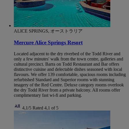
ALICE SPRINGS, オーストラリア
Mercure Alice Springs Resort
Located adjacent to the dry riverbed of the Todd River and
only a few minutes' walk from the town centre, galleries and
cultural precinct. Barra on Todd Restaurant and Bar offers
distinctive cuisine and delectable dishes seasoned with local
flavours. We offer 139 comfortable, spacious rooms including
refurbished Standard and Superior rooms with stunning
imagery of the Red Centre. Deluxe category rooms overlook
the dry Todd River from a private balcony. All rooms offer
complimentary fast wi-fi and parking.
4,1/5
Rated 4,1 of 5