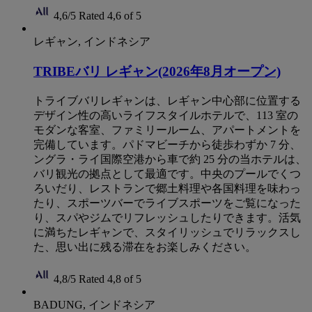
4,6/5
Rated 4,6 of 5
レギャン, インドネシア
TRIBEバリ レギャン(2026年8月オープン)
トライブバリレギャンは、レギャン中心部に位置する
デザイン性の高いライフスタイルホテルで、113 室の
モダンな客室、ファミリールーム、アパートメントを
完備しています。パドマビーチから徒歩わずか 7 分、
ングラ・ライ国際空港から車で約 25 分の当ホテルは、
バリ観光の拠点として最適です。中央のプールでくつ
ろいだり、レストランで郷土料理や各国料理を味わっ
たり、スポーツバーでライブスポーツをご覧になった
り、スパやジムでリフレッシュしたりできます。活気
に満ちたレギャンで、スタイリッシュでリラックスし
た、思い出に残る滞在をお楽しみください。
4,8/5
Rated 4,8 of 5
BADUNG, インドネシア