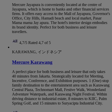
Mercure Jayapura is conveniently located at the centre of
Jayapura, which is home to banks and other financial services
firms. It offers easy access to the Mall of Jayapura, Governor's
Office, City Hills, Hamadi beach and local market, Pasar
Mama mama Jay apura. The hotel's interior design embodies
its brand identity. Perfect for both business and leisure
travellers.
4,7/5
Rated 4,7 of 5
KARAWANG, インドネシア
Mercure Karawang
A perfect place for both business and leisure that only takes
40 minutes from Jakarta. Strategically located for Meeting,
Incentive, Conference, and Exhibition purposes. 1 (One) stop
family destination to the entertainment area such as Karawang
Central Plaza, Technomart Mall, Festive Walk, Wonderland
Adventure Waterpark, and Karawang Night Festival. Within
driving distance to industrial estate, 8 minutes to KIIC, Palm
Spring Golf, and 15 minutes to Suryacipta Industrial City.