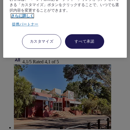
きる「カスタマイズ」ボタンをクリックすることで、いつでも選
Mercure Kakadu Crocodile Hotel is an idyllic retreat located
択内容を変更することができます。
in Kakadu National Park. Situated in the township of Jabiru,
さらに詳しく
this hotel is the perfect base to start exploring Kakadu's most
significant natural attractions such as Ubirr, Jim JIm and Twin
提携パートナー
Falls, Gunlom Falls, Cahills Crossing & Mamukala Wetlands.
Cool off in the large outdoor pool, the perfect oasis for
relaxing in between discovery tours around Kakadu before
カスタマイズ
すべて承諾
feasting on Kakadu bush tucker & gourmet dining at the
Escarpment restaurant and bar.
4,1/5
Rated 4,1 of 5