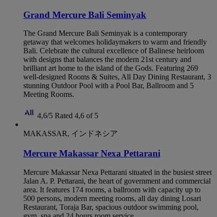
Grand Mercure Bali Seminyak
The Grand Mercure Bali Seminyak is a contemporary
getaway that welcomes holidaymakers to warm and friendly
Bali. Celebrate the cultural excellence of Balinese heirloom
with designs that balances the modern 21st century and
brilliant art home to the island of the Gods. Featuring 269
well-designed Rooms & Suites, All Day Dining Restaurant, 3
stunning Outdoor Pool with a Pool Bar, Ballroom and 5
Meeting Rooms.
4,6/5
Rated 4,6 of 5
MAKASSAR, インドネシア
Mercure Makassar Nexa Pettarani
Mercure Makassar Nexa Pettarani situated in the busiest street
Jalan A. P. Pettarani, the heart of government and commercial
area. It features 174 rooms, a ballroom with capacity up to
500 persons, modern meeting rooms, all day dining Losari
Restaurant, Toraja Bar, spacious outdoor swimming pool,
gym, spa and 24 hours room service.