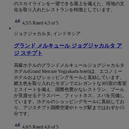
のスカイラインを一望できる屋上を備えた、現地の文
化を取り入れたレストランを特徴としています。
4,5/5
Rated 4,5 of 5
ジョクジャカルタ, インドネシア
グランド メルキュール ジョグジャカルタ ア
ジ スチプト
高級ホテルのグランドメルキュールジョグジャカルタ
ホテル(Grand Mercure Yogyakarta hotel)は、エコノミー
ホテルおよびショッピングモールと直結しています。
郷土色を取り入れたモダンでエレガントな305室の客室
とスイートを備え、国際色豊かなレストラン、プール
が見渡せるテラスバー、フィットネス、スパを完備し
ています。ホテルのショッピングモールに直結してお
り、アジスチプト国際空港やトゥグ駅まではわずか15
分です。
4,6/5
Rated 4,6 of 5