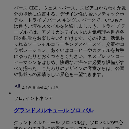
パース CBD、ウェストパース、スビアコからわずか数
分の場所に位置する、デザイン性の高いブティックホ
テル、トライブ パース キングス パークで、いつもと
は違うご滞在スタイルを体験しましょう。トライブ テ
ーブルでは、アメリカンテイストの人気料理や世界各
国の味覚をお楽しみいただけます。その後は、活気あ
ふれるソーシャルコワーキングスペースで、交流やコ
ラボレーション、あるいはコーヒーやカクテルを片手
にゆったりとおくつろぎください。ネスプレッソコー
ヒーマシンをはじめ、快適なご滞在に必要な設備がす
べて揃った、こだわりのデザインの客室からは、公園
や街並みの素晴らしい景色を一望できます。
4,1/5
Rated 4,1 of 5
ソロ, インドネシア
グランドメルキュール ソロ バル
グランドメルキュール ソロ バルは、ソロ バルの中心
的なビジネス街に位置するアップスケールホテルで