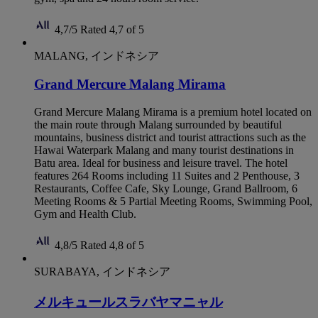
4,7/5
Rated 4,7 of 5
MALANG, インドネシア
Grand Mercure Malang Mirama
Grand Mercure Malang Mirama is a premium hotel located on
the main route through Malang surrounded by beautiful
mountains, business district and tourist attractions such as the
Hawai Waterpark Malang and many tourist destinations in
Batu area. Ideal for business and leisure travel. The hotel
features 264 Rooms including 11 Suites and 2 Penthouse, 3
Restaurants, Coffee Cafe, Sky Lounge, Grand Ballroom, 6
Meeting Rooms & 5 Partial Meeting Rooms, Swimming Pool,
Gym and Health Club.
4,8/5
Rated 4,8 of 5
SURABAYA, インドネシア
メルキュールスラバヤマニャル