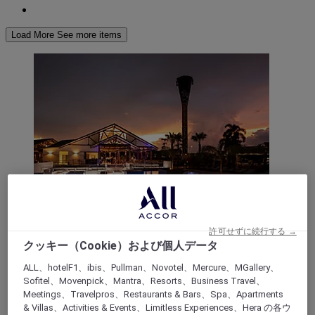
Load More
See more items
ダーウィン, オーストラリア
許可せずに続行する →
クッキー（Cookie）および個人データ
メルキュール ダーウィン エアポート リゾー
ト
ALL、hotelF1、ibis、Pullman、Novotel、Mercure、MGallery、
Sofitel、Movenpick、Mantra、Resorts、Business Travel、
Meetings、Travelpros、Restaurants & Bars、Spa、Apartments
メルキュールダーウィンエアポートリゾートホテル
& Villas、Activities & Events、Limitless Experiences、Hera の各ウ
は、緑豊かなトロピカルガーデンで、ゆったりとおく