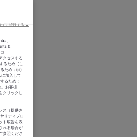
せずに続行する →
ntra、
nts &
、アコー
アクセスする
供するため（こ
め；(iii)
スに加入して
にするため；
め。お客様
をクリックし
レス（提供さ
イヤリティプロ
ット広告を表
される場合が
ご参照くださ