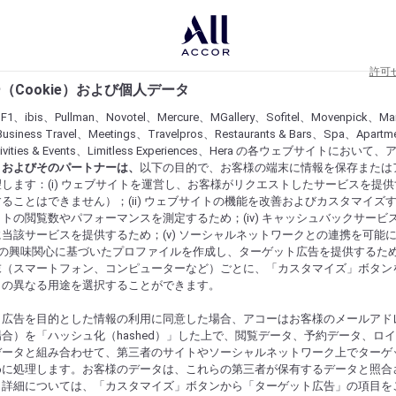
許可
（Cookie）および個人データ
lF1、ibis、Pullman、Novotel、Mercure、MGallery、Sofitel、Movenpick、Ma
usiness Travel、Meetings、Travelpros、Restaurants & Bars、Spa、Apartme
ctivities & Events、Limitless Experiences、Hera の各ウェブサイトにおいて
r）およびそのパートナーは、
以下の目的で、お客様の端末に情報を保存または
します：(i) ウェブサイトを運営し、お客様がリクエストしたサービスを提
ることはできません）；(ii) ウェブサイトの機能を改善およびカスタマイズするた
トの閲覧数やパフォーマンスを測定するため；(iv) キャッシュバックサービ
当該サービスを提供するため；(v) ソーシャルネットワークとの連携を可能
お客様の興味関心に基づいたプロファイルを作成し、ターゲット広告を提供するた
末（スマートフォン、コンピューターなど）ごとに、「カスタマイズ」ボタン
らの異なる用途を選択することができます。
ト広告を目的とした情報の利用に同意した場合、アコーはお客様のメールアド
合）を「ハッシュ化（hashed）」した上で、閲覧データ、予約データ、ロ
データと組み合わせて、第三者のサイトやソーシャルネットワーク上でターゲ
めに処理します。お客様のデータは、これらの第三者が保有するデータと照合
。詳細については、「カスタマイズ」ボタンから「ターゲット広告」の項目を
にするものを発見してください