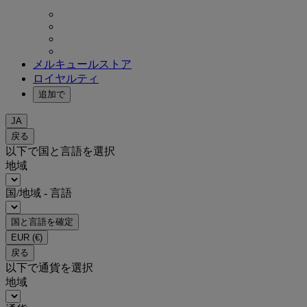
メルキュールストア
ロイヤルティ
追加で
JA
戻る
以下で国と言語を選択
地域
国/地域 - 言語
国と言語を確定
EUR
(€)
戻る
以下で通貨を選択
地域