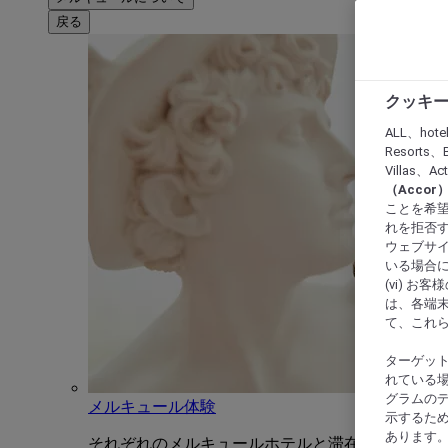
戻る
クッキー
ALL、hote
Resorts、B
Villas、A
（Acco
ことを希望
れを拒否す
ウェブサイ
いる場合に
(vi) 
は、各端
て、これ
ターゲッ
れている場
グラムの
メルキュール体験
示するた
あります
それぞれのメルキュールホテルと滞在をユニーク