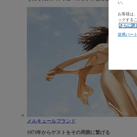
い。
お客様は
ックする
さらに詳
提携パー
メルキュールブランド
1973年からゲストをその周囲に繋げる