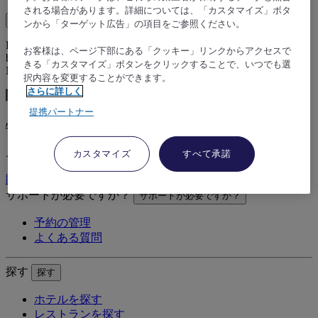
される場合があります。詳細については、「カスタマイズ」ボタ
Load More
See more items
ンから「ターゲット広告」の項目をご参照ください。
Prepare your stay with ease and in complete confidence when
お客様は、ページ下部にある「クッキー」リンクからアクセスで
booking your next holiday, seminar or meeting room, and discover
きる「カスタマイズ」ボタンをクリックすることで、いつでも選
Mercure hotels.
択内容を変更することができます。
さらに詳しく
提携パートナー
特別オファーをご利用ください
ニュースレターに登録して、最新オファーをご覧ください
カスタマイズ
すべて承諾
購読
サポートが必要ですか？
サポートが必要ですか？
予約の管理
よくある質問
探す
探す
ホテルを探す
レストランを探す