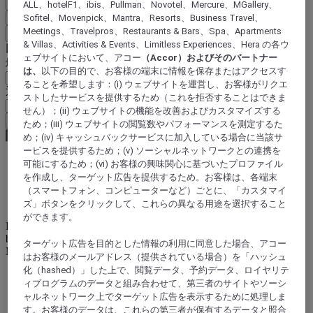
国と言語を確定
ALL、hotelF1、ibis、Pullman、Novotel、Mercure、MGallery、
Sofitel、Movenpick、Mantra、Resorts、Business Travel、
EUR
(€)
Meetings、Travelpros、Restaurants & Bars、Spa、Apartments
戻る
& Villas、Activities & Events、Limitless Experiences、Hera の各ウ
以下で通貨を選択
ェブサイトにおいて、アコー
（Accor）およびそのパートナー
地域
は、
以下の目的で、お客様の端末に情報を保存またはアクセスす
ることを希望します：(i) ウェブサイトを運営し、お客様がリクエ
通貨
ストしたサービスを提供するため（これを拒否することはできま
せん）；(ii) ウェブサイトの機能を改善およびカスタマイズする
通貨を確定
ため；(iii) ウェブサイトの閲覧数やパフォーマンスを測定するた
め；(iv) キャッシュバックサービスに加入している場合に当該サ
ービスを提供するため；(v) ソーシャルネットワークとの連携を
可能にするため；(vi) お客様の興味関心に基づいたプロファイル
World
を作成し、ターゲット広告を提供するため。お客様は、各端末
Asia
（スマートフォン、コンピューターなど）ごとに、「カスタマイ
Philippines
ズ」ボタンをクリックして、これらの異なる用途を選択すること
ができます。
Prepare your stay with ease and in complete confidence when
booking your next holiday, seminar or meeting room, and discover
ターゲット広告を目的とした情報の利用に同意した場合、アコー
Mercure hotels.
はお客様のメールアドレス（提供されている場合）を「ハッシュ
化（hashed）」した上で、閲覧データ、予約データ、ロイヤリテ
ィプログラムのデータと組み合わせて、第三者のサイトやソーシ
ャルネットワーク上でターゲット広告を表示するために処理しま
セブ市
す。お客様のデータは、これらの第三者が保有するデータと照合