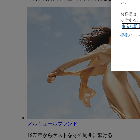
い。
お客様は
ックする
さらに詳
提携パー
メルキュールブランド
1973年からゲストをその周囲に繋げる