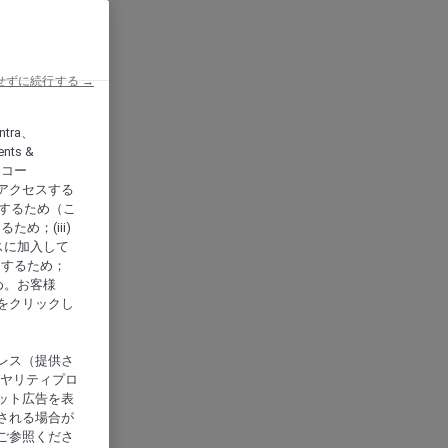
せずに続行する →
ntra、
nts &
、アコー
アクセスする
供するため（こ
め；(iii)
スに加入して
にするため；
め。お客様
をクリックし
レス（提供さ
イヤリティプロ
ット広告を表
される場合が
ご参照くださ