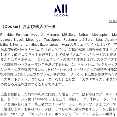
許可
（Cookie）および個人データ
lF1、ibis、Pullman、Novotel、Mercure、MGallery、Sofitel、Movenpick、Ma
usiness Travel、Meetings、Travelpros、Restaurants & Bars、Spa、Apartme
ctivities & Events、Limitless Experiences、Hera の各ウェブサイトにおいて
r）およびそのパートナーは、
以下の目的で、お客様の端末に情報を保存または
します：(i) ウェブサイトを運営し、お客様がリクエストしたサービスを提
ることはできません）；(ii) ウェブサイトの機能を改善およびカスタマイズするた
トの閲覧数やパフォーマンスを測定するため；(iv) キャッシュバックサービ
当該サービスを提供するため；(v) ソーシャルネットワークとの連携を可能
お客様の興味関心に基づいたプロファイルを作成し、ターゲット広告を提供するた
末（スマートフォン、コンピューターなど）ごとに、「カスタマイズ」ボタン
らの異なる用途を選択することができます。
ト広告を目的とした情報の利用に同意した場合、アコーはお客様のメールアド
合）を「ハッシュ化（hashed）」した上で、閲覧データ、予約データ、ロ
データと組み合わせて、第三者のサイトやソーシャルネットワーク上でターゲ
めに処理します。お客様のデータは、これらの第三者が保有するデータと照合
。詳細については、「カスタマイズ」ボタンから「ターゲット広告」の項目を
にするものを発見してください