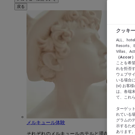
戻る
クッキー
ALL、hote
Resorts、B
Villas、A
（Acco
ことを希望
れを拒否す
ウェブサイ
いる場合に
(vi) 
は、各端
て、これ
ターゲッ
れている場
グラムの
メルキュール体験
示するた
あります
それぞれのメルキュールホテルと滞在をユニーク