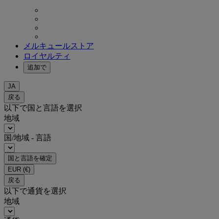
メルキュールストア
ロイヤルティ
追加で
JA
戻る
以下で国と言語を選択
地域
国/地域 - 言語
国と言語を確定
EUR
(€)
戻る
以下で通貨を選択
地域