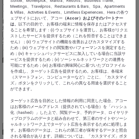
Sofitel、Movenpick、Mantra、Resorts、Business Travel、
国と言語を確定
Meetings、Travelpros、Restaurants & Bars、Spa、Apartments
EUR
(€)
& Villas、Activities & Events、Limitless Experiences、Hera の各ウ
戻る
ェブサイトにおいて、アコー
（Accor）およびそのパートナー
以下で通貨を選択
は、
以下の目的で、お客様の端末に情報を保存またはアクセスす
地域
ることを希望します：(i) ウェブサイトを運営し、お客様がリクエ
ストしたサービスを提供するため（これを拒否することはできま
通貨
せん）；(ii) ウェブサイトの機能を改善およびカスタマイズする
ため；(iii) ウェブサイトの閲覧数やパフォーマンスを測定するた
通貨を確定
め；(iv) キャッシュバックサービスに加入している場合に当該サ
ービスを提供するため；(v) ソーシャルネットワークとの連携を
可能にするため；(vi) お客様の興味関心に基づいたプロファイル
を作成し、ターゲット広告を提供するため。お客様は、各端末
（スマートフォン、コンピューターなど）ごとに、「カスタマイ
World
ズ」ボタンをクリックして、これらの異なる用途を選択すること
Europe
ができます。
Georgia
ターゲット広告を目的とした情報の利用に同意した場合、アコー
はお客様のメールアドレス（提供されている場合）を「ハッシュ
トビリシ
化（hashed）」した上で、閲覧データ、予約データ、ロイヤリテ
ィプログラムのデータと組み合わせて、第三者のサイトやソーシ
ャルネットワーク上でターゲット広告を表示するために処理しま
Load More
See more items
す。お客様のデータは、これらの第三者が保有するデータと照合
される場合があります。詳細については、「カスタマイズ」ボタ