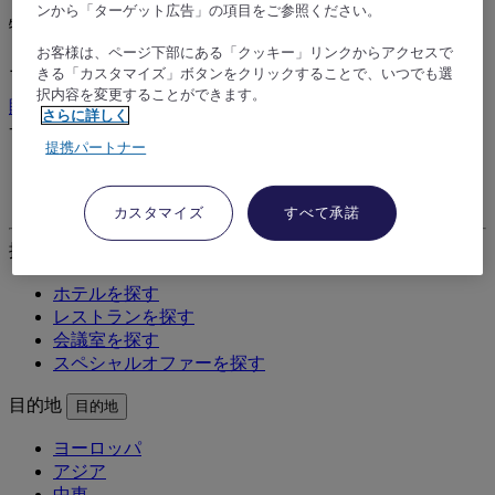
ンから「ターゲット広告」の項目をご参照ください。
特別オファーをご利用ください
お客様は、ページ下部にある「クッキー」リンクからアクセスで
ニュースレターに登録して、最新オファーをご覧ください
きる「カスタマイズ」ボタンをクリックすることで、いつでも選
択内容を変更することができます。
購読
さらに詳しく
サポートが必要ですか？
サポートが必要ですか？
提携パートナー
予約の管理
よくある質問
カスタマイズ
すべて承諾
探す
探す
ホテルを探す
レストランを探す
会議室を探す
スペシャルオファーを探す
目的地
目的地
ヨーロッパ
アジア
中東