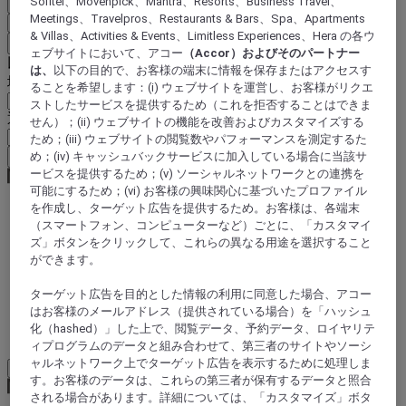
Sofitel、Movenpick、Mantra、Resorts、Business Travel、
国と言語を確定
Meetings、Travelpros、Restaurants & Bars、Spa、Apartments
EUR
(€)
& Villas、Activities & Events、Limitless Experiences、Hera の各ウ
戻る
ェブサイトにおいて、アコー
（Accor）およびそのパートナー
以下で通貨を選択
は、
以下の目的で、お客様の端末に情報を保存またはアクセスす
地域
ることを希望します：(i) ウェブサイトを運営し、お客様がリクエ
ストしたサービスを提供するため（これを拒否することはできま
通貨
せん）；(ii) ウェブサイトの機能を改善およびカスタマイズする
ため；(iii) ウェブサイトの閲覧数やパフォーマンスを測定するた
通貨を確定
め；(iv) キャッシュバックサービスに加入している場合に当該サ
ービスを提供するため；(v) ソーシャルネットワークとの連携を
可能にするため；(vi) お客様の興味関心に基づいたプロファイル
を作成し、ターゲット広告を提供するため。お客様は、各端末
（スマートフォン、コンピューターなど）ごとに、「カスタマイ
World
ズ」ボタンをクリックして、これらの異なる用途を選択すること
Europe
ができます。
Azerbaidjan
ターゲット広告を目的とした情報の利用に同意した場合、アコー
はお客様のメールアドレス（提供されている場合）を「ハッシュ
バクー
化（hashed）」した上で、閲覧データ、予約データ、ロイヤリテ
ィプログラムのデータと組み合わせて、第三者のサイトやソーシ
ャルネットワーク上でターゲット広告を表示するために処理しま
Load More
See more items
す。お客様のデータは、これらの第三者が保有するデータと照合
される場合があります。詳細については、「カスタマイズ」ボタ