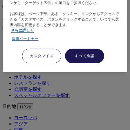
ンから「ターゲット広告」の項目をご参照ください。
特別オファーをご利用ください
お客様は、ページ下部にある「クッキー」リンクからアクセスで
ニュースレターに登録して、最新オファーをご覧ください
きる「カスタマイズ」ボタンをクリックすることで、いつでも選
択内容を変更することができます。
購読
さらに詳しく
サポートが必要ですか？
サポートが必要ですか？
提携パートナー
予約の管理
よくある質問
カスタマイズ
すべて承諾
探す
探す
ホテルを探す
レストランを探す
会議室を探す
スペシャルオファーを探す
目的地
目的地
ヨーロッパ
アジア
中東