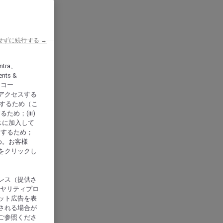
せずに続行する →
ntra、
nts &
、アコー
アクセスする
供するため（こ
め；(iii)
スに加入して
にするため；
め。お客様
をクリックし
レス（提供さ
イヤリティプロ
ット広告を表
される場合が
ご参照くださ