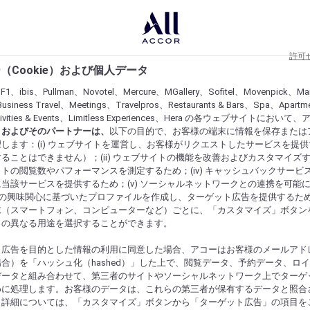
許可
（Cookie）および個人データ
lF1、ibis、Pullman、Novotel、Mercure、MGallery、Sofitel、Movenpick、Ma
usiness Travel、Meetings、Travelpros、Restaurants & Bars、Spa、Apartme
ctivities & Events、Limitless Experiences、Hera の各ウェブサイトにおいて
r）およびそのパートナーは、
以下の目的で、お客様の端末に情報を保存または
します：(i) ウェブサイトを運営し、お客様がリクエストしたサービスを提
ることはできません）；(ii) ウェブサイトの機能を改善およびカスタマイズするた
トの閲覧数やパフォーマンスを測定するため；(iv) キャッシュバックサービ
当該サービスを提供するため；(v) ソーシャルネットワークとの連携を可能
お客様の興味関心に基づいたプロファイルを作成し、ターゲット広告を提供するた
末（スマートフォン、コンピューターなど）ごとに、「カスタマイズ」ボタン
らの異なる用途を選択することができます。
ト広告を目的とした情報の利用に同意した場合、アコーはお客様のメールアド
合）を「ハッシュ化（hashed）」した上で、閲覧データ、予約データ、ロ
データと組み合わせて、第三者のサイトやソーシャルネットワーク上でターゲ
めに処理します。お客様のデータは、これらの第三者が保有するデータと照合
。詳細については、「カスタマイズ」ボタンから「ターゲット広告」の項目を
にするものを発見してください