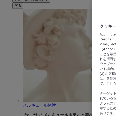
戻る
クッキー
ALL、hote
Resorts、B
Villas、A
（Acco
ことを希望
れを拒否す
ウェブサイ
いる場合に
(vi) 
は、各端
て、これ
ターゲッ
れている場
グラムの
メルキュール体験
示するた
あります
それぞれのメルキュールホテルと滞在をユニーク