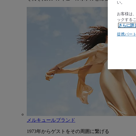
い。
お客様は
ックする
さらに詳
提携パー
メルキュールブランド
1973年からゲストをその周囲に繋げる