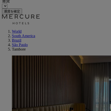
通貨
通貨を確定
World
South America
Brazil
São Paulo
Tambore