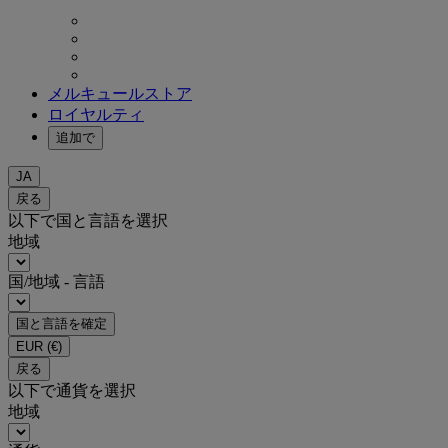
メルキュールストア
ロイヤルティ
追加で
JA
戻る
以下で国と言語を選択
地域
国/地域 - 言語
国と言語を確定
EUR
(€)
戻る
以下で通貨を選択
地域