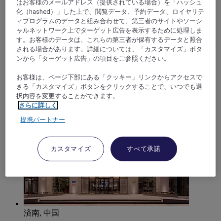
Mercure Tai'an Centre
はお客様のメールアドレス（提供されている場合）を「ハッシュ
化（hashed）」した上で、閲覧データ、予約データ、ロイヤリテ
ィプログラムのデータと組み合わせて、第三者のサイトやソーシ
MERCURE TAI'AN CENTRE is located in the heart of Tai
'an City, close to Wanda Business District and coach station,
ャルネットワーク上でターゲット広告を表示するために処理しま
and a 10-minute drive from Mount Tai Scenic Area. The hotel
す。お客様のデータは、これらの第三者が保有するデータと照合
has a complete set of facilities, including a lobby bar, cafe,
される場合があります。詳細については、「カスタマイズ」ボタ
book bar, meeting room, heated swimming pool, billiard hall,
ンから「ターゲット広告」の項目をご参照ください。
children's playground, gym and laundromat to meet the needs
of guests. We warmly welcome your arrival and are
お客様は、ページ下部にある「クッキー」リンクからアクセスで
committed to providing you with a homely service.
きる「カスタマイズ」ボタンをクリックすることで、いつでも選
択内容を変更することができます。
さらに詳しく
提携パートナー
カスタマイズ
すべて承諾
済南, 中国