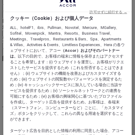
国と言語を確定
EUR
(€)
許可せずに続行する →
戻る
クッキー（Cookie）および個人データ
以下で通貨を選択
地域
ALL、hotelF1、ibis、Pullman、Novotel、Mercure、MGallery、
Sofitel、Movenpick、Mantra、Resorts、Business Travel、
通貨
Meetings、Travelpros、Restaurants & Bars、Spa、Apartments
& Villas、Activities & Events、Limitless Experiences、Hera の各ウ
ェブサイトにおいて、アコー
（Accor）およびそのパートナー
通貨を確定
は、
以下の目的で、お客様の端末に情報を保存またはアクセスす
ることを希望します：(i) ウェブサイトを運営し、お客様がリクエ
ストしたサービスを提供するため（これを拒否することはできま
せん）；(ii) ウェブサイトの機能を改善およびカスタマイズする
World
ため；(iii) ウェブサイトの閲覧数やパフォーマンスを測定するた
Asia
め；(iv) キャッシュバックサービスに加入している場合に当該サ
China
ービスを提供するため；(v) ソーシャルネットワークとの連携を
SHANDONG
可能にするため；(vi) お客様の興味関心に基づいたプロファイル
Tai'an
を作成し、ターゲット広告を提供するため。お客様は、各端末
（スマートフォン、コンピューターなど）ごとに、「カスタマイ
Tai'an
ズ」ボタンをクリックして、これらの異なる用途を選択すること
ができます。
TAIAN, 中国
ターゲット広告を目的とした情報の利用に同意した場合、アコー