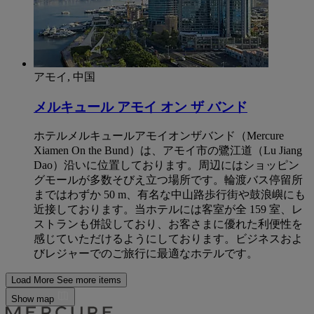
アモイ, 中国
メルキュール アモイ オン ザ バンド
ホテルメルキュールアモイオンザバンド（Mercure
Xiamen On the Bund）は、アモイ市の鷺江道（Lu Jiang
Dao）沿いに位置しております。周辺にはショッピン
グモールが多数そびえ立つ場所です。輪渡バス停留所
まではわずか 50 m、有名な中山路歩行街や鼓浪嶼にも
近接しております。当ホテルには客室が全 159 室、レ
ストランも併設しており、お客さまに優れた利便性を
感じていただけるようにしております。ビジネスおよ
びレジャーでのご旅行に最適なホテルです。
Load More
See more items
Show map