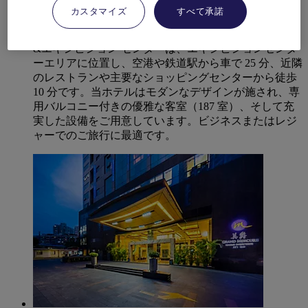
ァレンス&エキシビション センター
カスタマイズ
すべて承諾
メルキュール厦門インターナショナル カンファレンス
&エキシビション センターは、エキシビションセンタ
ーエリアに位置し、空港や鉄道駅から車で 25 分、近隣
のレストランや主要なショッピングセンターから徒歩
10 分です。当ホテルはモダンなデザインが施され、専
用バルコニー付きの優雅な客室（187 室）、そして充
実した設備をご用意しています。ビジネスまたはレジ
ャーでのご旅行に最適です。