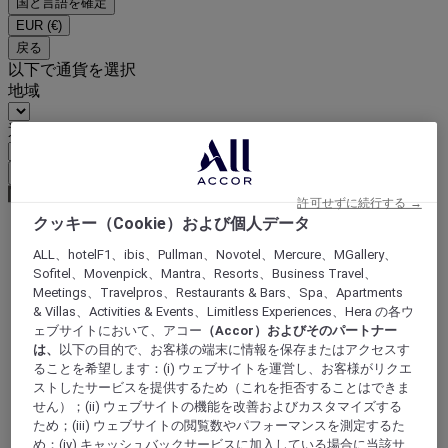
国と言語を確定
EUR
(€)
戻る
以下で通貨を選択
地域
通貨
通貨を確定
許可せずに続行する →
クッキー（Cookie）および個人データ
World
ALL、hotelF1、ibis、Pullman、Novotel、Mercure、MGallery、
Asia
Sofitel、Movenpick、Mantra、Resorts、Business Travel、
China
Meetings、Travelpros、Restaurants & Bars、Spa、Apartments
FUJIAN
& Villas、Activities & Events、Limitless Experiences、Hera の各ウ
Shishi
ェブサイトにおいて、アコー
（Accor）およびそのパートナー
は、
以下の目的で、お客様の端末に情報を保存またはアクセスす
ることを希望します：(i) ウェブサイトを運営し、お客様がリクエ
ストしたサービスを提供するため（これを拒否することはできま
せん）；(ii) ウェブサイトの機能を改善およびカスタマイズする
ため；(iii) ウェブサイトの閲覧数やパフォーマンスを測定するた
め；(iv) キャッシュバックサービスに加入している場合に当該サ