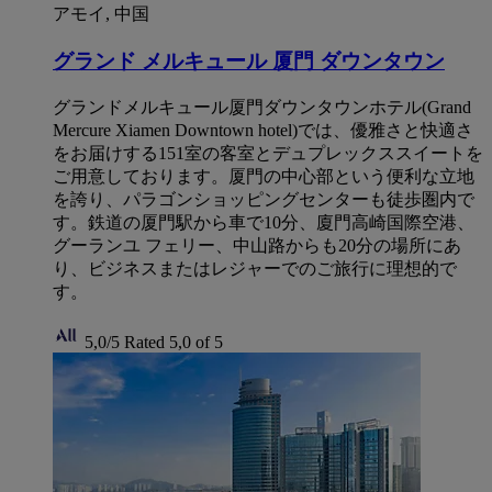
アモイ, 中国
グランド メルキュール 厦門 ダウンタウン
グランドメルキュール厦門ダウンタウンホテル(Grand
Mercure Xiamen Downtown hotel)では、優雅さと快適さ
をお届けする151室の客室とデュプレックススイートを
ご用意しております。厦門の中心部という便利な立地
を誇り、パラゴンショッピングセンターも徒歩圏内で
す。鉄道の厦門駅から車で10分、廈門高崎国際空港、
グーランユ フェリー、中山路からも20分の場所にあ
り、ビジネスまたはレジャーでのご旅行に理想的で
す。
5,0/5
Rated 5,0 of 5