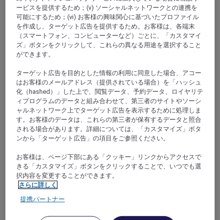
ービスを提供するため；(v) ソーシャルネットワークとの連携を
可能にするため；(vi) お客様の興味関心に基づいたプロファイル
を作成し、ターゲット広告を提供するため。お客様は、各端末
（スマートフォン、コンピューターなど）ごとに、「カスタマイ
ズ」ボタンをクリックして、これらの異なる用途を選択すること
ができます。
XIAMEN, 中国
ターゲット広告を目的とした情報の利用に同意した場合、アコー
はお客様のメールアドレス（提供されている場合）を「ハッシュ
化（hashed）」した上で、閲覧データ、予約データ、ロイヤリテ
ィプログラムのデータと組み合わせて、第三者のサイトやソーシ
ャルネットワーク上でターゲット広告を表示するために処理しま
す。お客様のデータは、これらの第三者が保有するデータと照合
される場合があります。詳細については、「カスタマイズ」ボタ
ンから「ターゲット広告」の項目をご参照ください。
お客様は、ページ下部にある「クッキー」リンクからアクセスで
きる「カスタマイズ」ボタンをクリックすることで、いつでも選
択内容を変更することができます。
さらに詳しく
アモイ, 中国
提携パートナー
メルキュール厦門インターナショナル カンフ