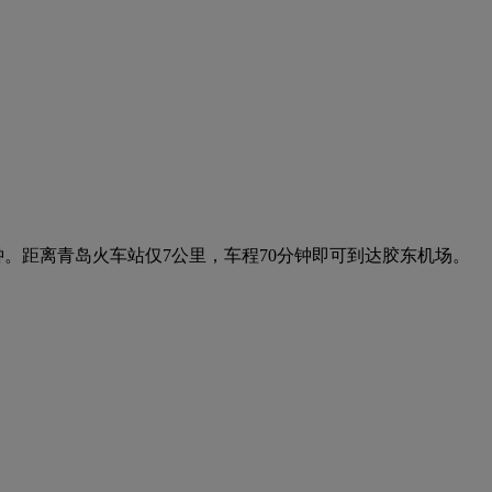
分钟。距离青岛火车站仅7公里，车程70分钟即可到达胶东机场。