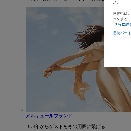
い。
お客様は
ックする
さらに詳
提携パー
メルキュールブランド
1973年からゲストをその周囲に繋げる