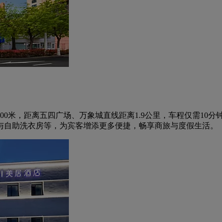
00米，距离五四广场、万象城直线距离1.9公里，车程仅需10
房与自助洗衣房等，为宾客增添更多便捷，畅享商旅与度假生活。