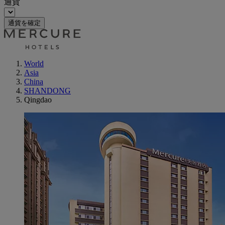
通貨
通貨を確定
World
Asia
China
SHANDONG
Qingdao