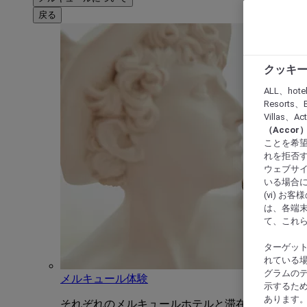
戻る
クッキー
ALL、hote
Resorts、B
Villas、A
（Acco
ことを希望
れを拒否す
ウェブサイ
いる場合に
(vi) 
は、各端
て、これ
ターゲッ
れている場
グラムの
メルキュール体験
示するた
あります
それぞれのメルキュールホテルと滞在をユニーク