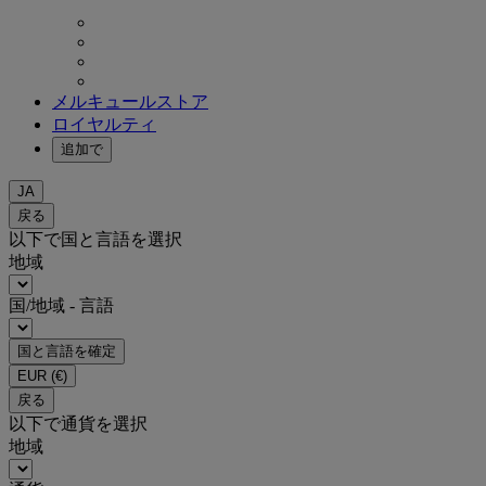
メルキュールストア
ロイヤルティ
追加で
JA
戻る
以下で国と言語を選択
地域
国/地域 - 言語
国と言語を確定
EUR
(€)
戻る
以下で通貨を選択
地域