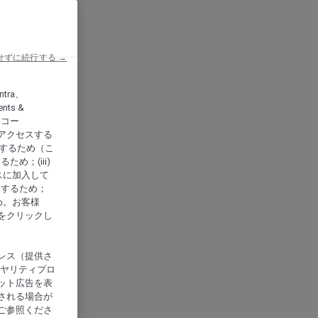
せずに続行する →
ntra、
nts &
、アコー
アクセスする
供するため（こ
め；(iii)
スに加入して
にするため；
め。お客様
をクリックし
レス（提供さ
イヤリティプロ
ット広告を表
される場合が
ご参照くださ