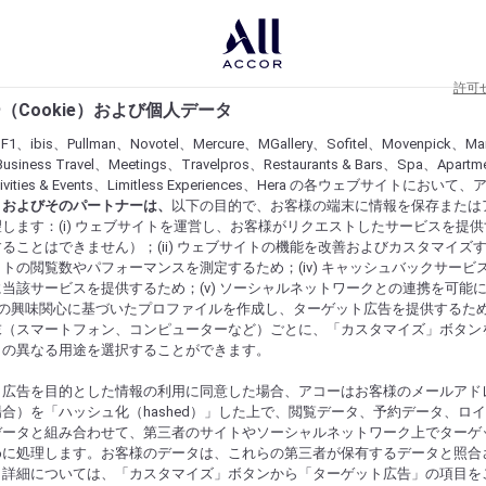
許可
（Cookie）および個人データ
lF1、ibis、Pullman、Novotel、Mercure、MGallery、Sofitel、Movenpick、Ma
usiness Travel、Meetings、Travelpros、Restaurants & Bars、Spa、Apartme
ctivities & Events、Limitless Experiences、Hera の各ウェブサイトにおいて
r）およびそのパートナーは、
以下の目的で、お客様の端末に情報を保存または
します：(i) ウェブサイトを運営し、お客様がリクエストしたサービスを提
ることはできません）；(ii) ウェブサイトの機能を改善およびカスタマイズするた
トの閲覧数やパフォーマンスを測定するため；(iv) キャッシュバックサービ
当該サービスを提供するため；(v) ソーシャルネットワークとの連携を可能
お客様の興味関心に基づいたプロファイルを作成し、ターゲット広告を提供するた
末（スマートフォン、コンピューターなど）ごとに、「カスタマイズ」ボタン
らの異なる用途を選択することができます。
ト広告を目的とした情報の利用に同意した場合、アコーはお客様のメールアド
合）を「ハッシュ化（hashed）」した上で、閲覧データ、予約データ、ロ
データと組み合わせて、第三者のサイトやソーシャルネットワーク上でターゲ
めに処理します。お客様のデータは、これらの第三者が保有するデータと照合
。詳細については、「カスタマイズ」ボタンから「ターゲット広告」の項目を
にするものを発見してください