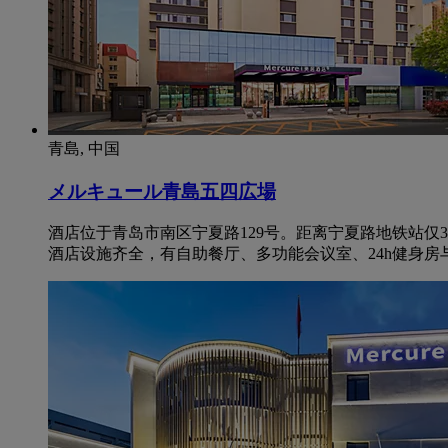
青島, 中国
メルキュール青島五四広場
酒店位于青岛市南区宁夏路129号。距离宁夏路地铁站仅3
酒店设施齐全，有自助餐厅、多功能会议室、24h健身