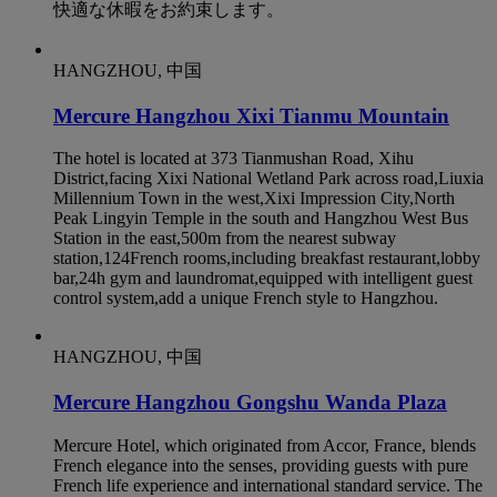
快適な休暇をお約束します。
HANGZHOU, 中国
Mercure Hangzhou Xixi Tianmu Mountain
The hotel is located at 373 Tianmushan Road, Xihu
District,facing Xixi National Wetland Park across road,Liuxia
Millennium Town in the west,Xixi Impression City,North
Peak Lingyin Temple in the south and Hangzhou West Bus
Station in the east,500m from the nearest subway
station,124French rooms,including breakfast restaurant,lobby
bar,24h gym and laundromat,equipped with intelligent guest
control system,add a unique French style to Hangzhou.
HANGZHOU, 中国
Mercure Hangzhou Gongshu Wanda Plaza
Mercure Hotel, which originated from Accor, France, blends
French elegance into the senses, providing guests with pure
French life experience and international standard service. The