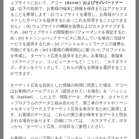
ェブサイトにおいて、アコー
（Accor）およびそのパートナー
は、
以下の目的で、お客様の端末に情報を保存またはアクセスす
ることを希望します：(i) ウェブサイトを運営し、お客様がリクエ
ストしたサービスを提供するため（これを拒否することはできま
せん）；(ii) ウェブサイトの機能を改善およびカスタマイズする
ため；(iii) ウェブサイトの閲覧数やパフォーマンスを測定するた
め；(iv) キャッシュバックサービスに加入している場合に当該サ
沖縄県, 日本
ービスを提供するため；(v) ソーシャルネットワークとの連携を
可能にするため；(vi) お客様の興味関心に基づいたプロファイル
グランドメルキュール沖縄残波岬リゾート
を作成し、ターゲット広告を提供するため。お客様は、各端末
（スマートフォン、コンピューターなど）ごとに、「カスタマイ
残波岬の美しい海岸沿いに位置するグランドメルキュ
ズ」ボタンをクリックして、これらの異なる用途を選択すること
ができます。
ール沖縄残波岬リゾートは、素晴らしい眺望と静かな
残波ビーチへのアクセスが容易なホテルです。ビジネ
ターゲット広告を目的とした情報の利用に同意した場合、アコー
スでもレジャーでも、沖縄のホテルをお探しなら、グ
はお客様のメールアドレス（提供されている場合）を「ハッシュ
ランドメルキュールはあらゆるタイプの旅行者に適し
化（hashed）」した上で、閲覧データ、予約データ、ロイヤリテ
た施設を備えています。このプレミアムホテルには、
ィプログラムのデータと組み合わせて、第三者のサイトやソーシ
流れるプール、スライダー、大人専用プール、スパ、
ャルネットワーク上でターゲット広告を表示するために処理しま
複数のダイニングオプション、快適な和室または洋室
す。お客様のデータは、これらの第三者が保有するデータと照合
の客室とスイートルームを備えたプールエリアを完備
される場合があります。詳細については、「カスタマイズ」ボタ
しています。
ンから「ターゲット広告」の項目をご参照ください。
お客様は、ページ下部にある「クッキー」リンクからアクセスで