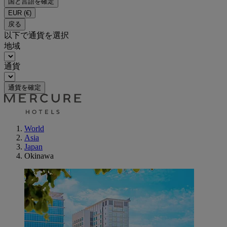
国と言語を確定
EUR
(€)
戻る
以下で通貨を選択
地域
通貨
通貨を確定
World
Asia
Japan
Okinawa