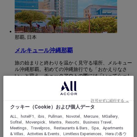
那覇, 日本
メルキュール沖縄那覇
旅の始まりと終わりを温かく見守る場所、メルキュー
ル沖縄那覇。初めての沖縄旅行でも「おかえりなさ
い」と迎え、チェックアウトの際には「いってらっし
ゃい」とお送りいたします。安心して旅を始め、終え
ることができるよう、私たちがサポートいたします。
許可せずに続行する →
4,5/5
Rated 4,5 of 5
クッキー（Cookie）および個人データ
ALL、hotelF1、ibis、Pullman、Novotel、Mercure、MGallery、
Sofitel、Movenpick、Mantra、Resorts、Business Travel、
Meetings、Travelpros、Restaurants & Bars、Spa、Apartments
& Villas、Activities & Events、Limitless Experiences、Hera の各ウ