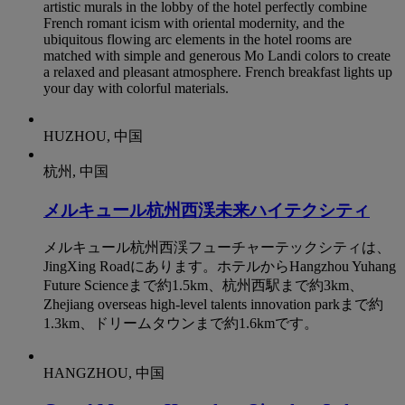
artistic murals in the lobby of the hotel perfectly combine
French romant icism with oriental modernity, and the
ubiquitous flowing arc elements in the hotel rooms are
matched with simple and generous Mo Landi colors to create
a relaxed and pleasant atmosphere. French breakfast lights up
your day with colorful materials.
HUZHOU, 中国
杭州, 中国
メルキュール杭州西渓未来ハイテクシティ
メルキュール杭州西渓フューチャーテックシティは、
JingXing Roadにあります。ホテルからHangzhou Yuhang
Future Scienceまで約1.5km、杭州西駅まで約3km、
Zhejiang overseas high-level talents innovation parkまで約
1.3km、ドリームタウンまで約1.6kmです。
HANGZHOU, 中国