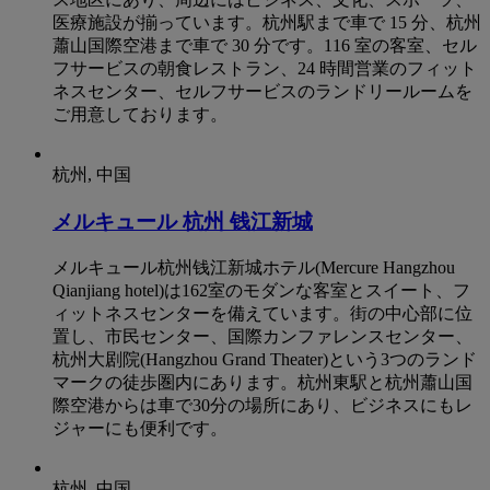
医療施設が揃っています。杭州駅まで車で 15 分、杭州
蕭山国際空港まで車で 30 分です。116 室の客室、セル
フサービスの朝食レストラン、24 時間営業のフィット
ネスセンター、セルフサービスのランドリールームを
ご用意しております。
杭州, 中国
メルキュール 杭州 钱江新城
メルキュール杭州钱江新城ホテル(Mercure Hangzhou
Qianjiang hotel)は162室のモダンな客室とスイート、フ
ィットネスセンターを備えています。街の中心部に位
置し、市民センター、国際カンファレンスセンター、
杭州大剧院(Hangzhou Grand Theater)という3つのランド
マークの徒歩圏内にあります。杭州東駅と杭州蕭山国
際空港からは車で30分の場所にあり、ビジネスにもレ
ジャーにも便利です。
杭州, 中国