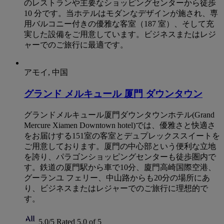
のレストランや主要なショッピングセンターから徒歩
10 分です。当ホテルはモダンなデザインが施され、専
用バルコニー付きの優雅な客室（187 室）、そして充
実した設備をご用意しています。ビジネスまたはレジ
ャーでのご旅行に最適です。
アモイ, 中国
グランド メルキュール 厦門 ダウンタウン
グランドメルキュール厦門ダウンタウンホテル(Grand
Mercure Xiamen Downtown hotel)では、優雅さと快適さ
をお届けする151室の客室とデュプレックススイートを
ご用意しております。厦門の中心部という便利な立地
を誇り、パラゴンショッピングセンターも徒歩圏内で
す。鉄道の厦門駅から車で10分、廈門高崎国際空港、
グーランユ フェリー、中山路からも20分の場所にあ
り、ビジネスまたはレジャーでのご旅行に理想的で
す。
5,0/5
Rated 5,0 of 5