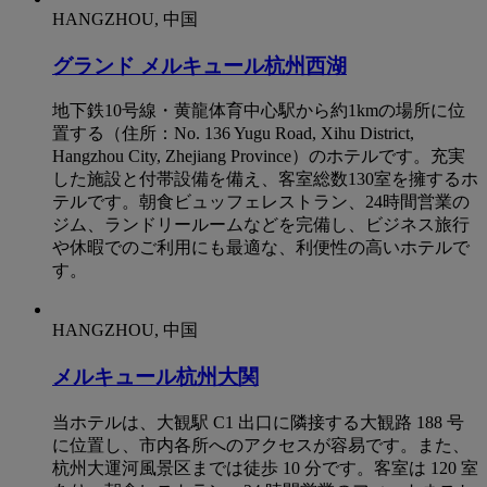
HANGZHOU, 中国
グランド メルキュール杭州西湖
地下鉄10号線・黄龍体育中心駅から約1kmの場所に位
置する（住所：No. 136 Yugu Road, Xihu District,
Hangzhou City, Zhejiang Province）のホテルです。充実
した施設と付帯設備を備え、客室総数130室を擁するホ
テルです。朝食ビュッフェレストラン、24時間営業の
ジム、ランドリールームなどを完備し、ビジネス旅行
や休暇でのご利用にも最適な、利便性の高いホテルで
す。
HANGZHOU, 中国
メルキュール杭州大関
当ホテルは、大観駅 C1 出口に隣接する大観路 188 号
に位置し、市内各所へのアクセスが容易です。また、
杭州大運河風景区までは徒歩 10 分です。客室は 120 室