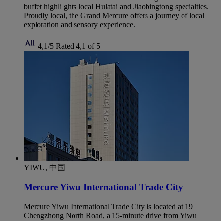
buffet highli ghts local Hulatai and Jiaobingtong specialties.
Proudly local, the Grand Mercure offers a journey of local
exploration and sensory experience.
4,1/5
Rated 4,1 of 5
YIWU, 中国
Mercure Yiwu International Trade City
Mercure Yiwu International Trade City is located at 19
Chengzhong North Road, a 15-minute drive from Yiwu