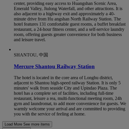
center, providing easy access to Huangshan Scenic Area,
Emerald Valley, Jiulong Waterfall, and other attractions. It is
also adjacent to a highway exit and approximately a 40-
minute drive from Hu angshan North Railway Station. The
hotel features 131 comfortable guest rooms, a buffet breakfast
restaurant, a 24-hour fitness center, and a self-service laundry
room, offering guests greater convenience for both business
and leisure travel.
SHANTOU, 中国
Mercure Shantou Railway Station
The hotel is located in the core area of Longhu district,
adjacent to Shantou high-speed railway Station. It is only 5
minutes' walk from seaside City and Upindao Plaza. The
hotel has a complete set of facilities, including full-time
restaurant, leisure a rea, multi-functional meeting room, 24h
gym and laundromat, to add more convenience for guests. We
warmly welcome your arrival and are committed to providing
you with the service of feeling at home.
Load More
See more items