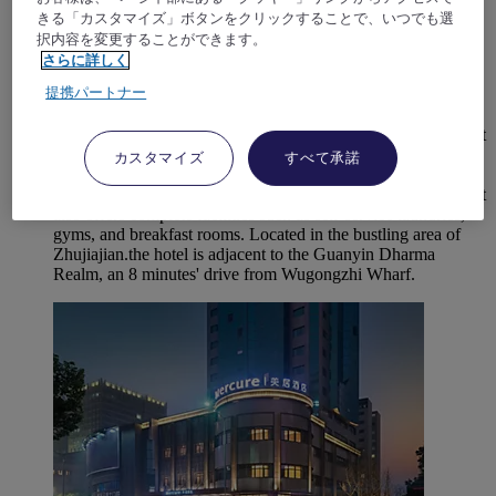
4,0/5
Rated 4,0 of 5
きる「カスタマイズ」ボタンをクリックすることで、いつでも選
択内容を変更することができます。
ZHOUSHAN, 中国
さらに詳しく
Mercure Zhoushan Putuoshan Airport
提携パートナー
Mercure Zhoushan Putuoshan Airport features fully intelligent
guest rooms. Equipped with 65-inch LCD TVs, central air
カスタマイズ
すべて承諾
conditioning, high-speed WIFI, and robot services.
Combining a sense of technology with the warmth of home. It
also offers complete facilities such as self-service laundries,
gyms, and breakfast rooms. Located in the bustling area of
Zhujiajian.the hotel is adjacent to the Guanyin Dharma
Realm, an 8 minutes' drive from Wugongzhi Wharf.