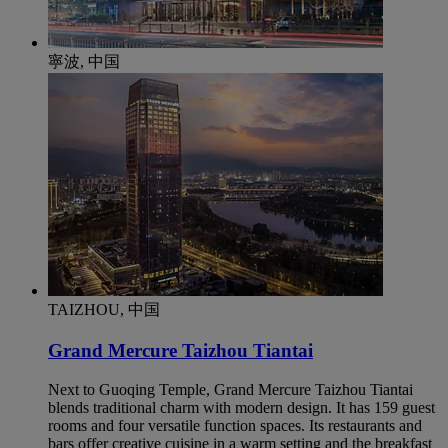
寧波, 中国
TAIZHOU, 中国
Grand Mercure Taizhou Tiantai
Next to Guoqing Temple, Grand Mercure Taizhou Tiantai
blends traditional charm with modern design. It has 159 guest
rooms and four versatile function spaces. Its restaurants and
bars offer creative cuisine in a warm setting and the breakfast