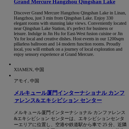
Grand Mercure Hangzhou Qingshan Lake
Discover Grand Mercure Hangzhou Qingshan Lake in Linan,
Hangzhou, just 3 min from Qingshan Lake. Enjoy 330
elegant rooms with stunning lake views. Conveniently located
near Qingshan Lake Station, it's perfect for business or
leisure. Indulge in Jin Hu for East-West fusion cuisine or Jin
Yu for local and creative dishes. Host events in our 1200sqm
pillarless ballroom and 14 modern function rooms. Proudly
local, you will embark on a journey of local exploration and
enjoy sensory experience at Grand Mercure.
XIAMEN, 中国
アモイ, 中国
メルキュール厦門インターナショナル カンフ
ァレンス&エキシビション センター
メルキュール厦門インターナショナル カンファレンス
&エキシビション センターは、エキシビションセンタ
ーエリアに位置し、空港や鉄道駅から車で 25 分、近隣