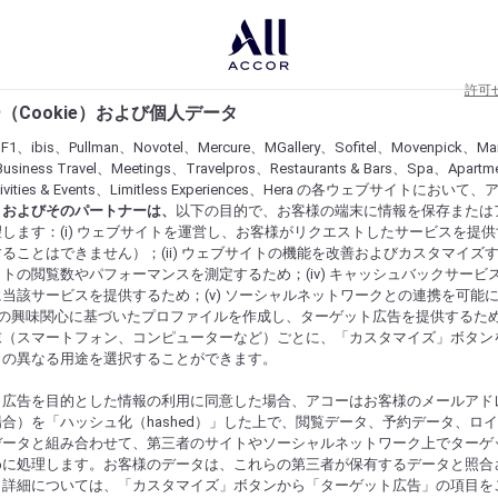
許可
（Cookie）および個人データ
lF1、ibis、Pullman、Novotel、Mercure、MGallery、Sofitel、Movenpick、Ma
usiness Travel、Meetings、Travelpros、Restaurants & Bars、Spa、Apartme
ctivities & Events、Limitless Experiences、Hera の各ウェブサイトにおいて
r）およびそのパートナーは、
以下の目的で、お客様の端末に情報を保存または
します：(i) ウェブサイトを運営し、お客様がリクエストしたサービスを提
ることはできません）；(ii) ウェブサイトの機能を改善およびカスタマイズするた
トの閲覧数やパフォーマンスを測定するため；(iv) キャッシュバックサービ
当該サービスを提供するため；(v) ソーシャルネットワークとの連携を可能
お客様の興味関心に基づいたプロファイルを作成し、ターゲット広告を提供するた
末（スマートフォン、コンピューターなど）ごとに、「カスタマイズ」ボタン
らの異なる用途を選択することができます。
ト広告を目的とした情報の利用に同意した場合、アコーはお客様のメールアド
合）を「ハッシュ化（hashed）」した上で、閲覧データ、予約データ、ロ
データと組み合わせて、第三者のサイトやソーシャルネットワーク上でターゲ
めに処理します。お客様のデータは、これらの第三者が保有するデータと照合
。詳細については、「カスタマイズ」ボタンから「ターゲット広告」の項目を
にするものを発見してください