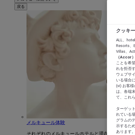
戻る
クッキー
ALL、hote
Resorts、B
Villas、A
（Acco
ことを希望
れを拒否す
ウェブサイ
いる場合に
(vi) 
は、各端
て、これ
ターゲッ
れている場
グラムの
メルキュール体験
示するた
あります
それぞれのメルキュールホテルと滞在をユニーク