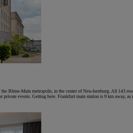
f the Rhine-Main metropolis, in the center of Neu-Isenburg. All 143 r
r private events. Getting here. Frankfurt main station is 9 km away, as 