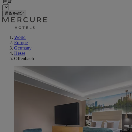
通貨
通貨を確定
World
Europe
Germany
Hesse
Offenbach