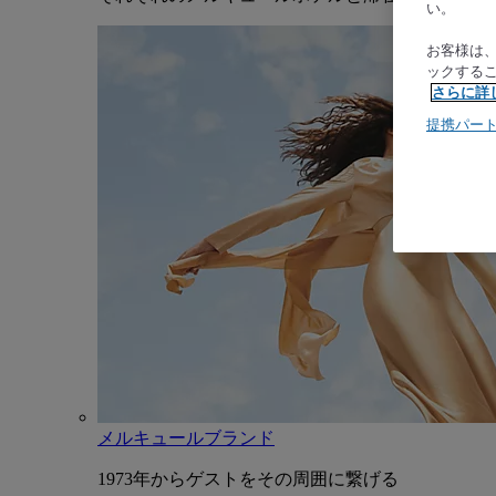
い。
お客様は
ックする
さらに詳
提携パー
メルキュールブランド
1973年からゲストをその周囲に繋げる