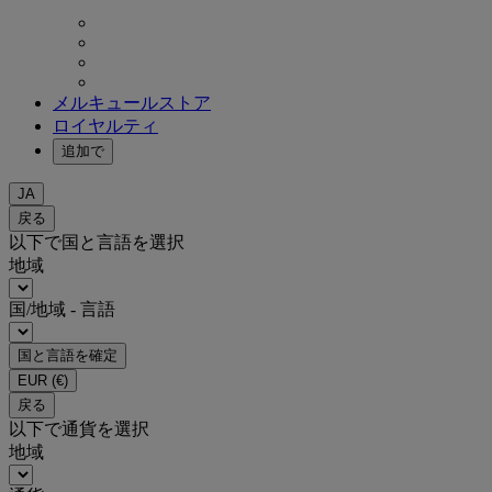
メルキュールストア
ロイヤルティ
追加で
JA
戻る
以下で国と言語を選択
地域
国/地域 - 言語
国と言語を確定
EUR
(€)
戻る
以下で通貨を選択
地域