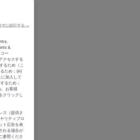
せずに続行する →
ntra、
nts &
、アコー
アクセスする
供するため（こ
め；(iii)
スに加入して
にするため；
め。お客様
をクリックし
レス（提供さ
イヤリティプロ
ット広告を表
される場合が
ご参照くださ