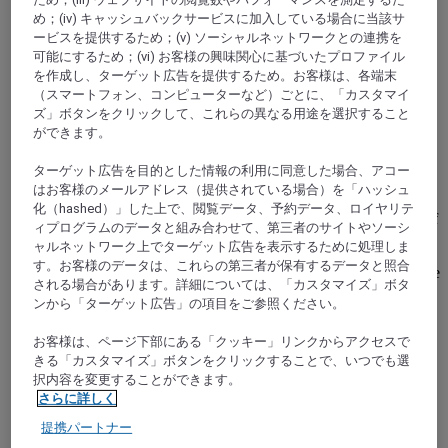
め；(iv) キャッシュバックサービスに加入している場合に当該サ
ービスを提供するため；(v) ソーシャルネットワークとの連携を
可能にするため；(vi) お客様の興味関心に基づいたプロファイル
を作成し、ターゲット広告を提供するため。お客様は、各端末
（スマートフォン、コンピューターなど）ごとに、「カスタマイ
ズ」ボタンをクリックして、これらの異なる用途を選択すること
ができます。
DORTMUND, ドイツ
ターゲット広告を目的とした情報の利用に同意した場合、アコー
Mercure Hotel Dortmund Messe
はお客様のメールアドレス（提供されている場合）を「ハッシュ
化（hashed）」した上で、閲覧データ、予約データ、ロイヤリテ
Mercure Dortmund Messe is integrated into the fairgrounds of
ィプログラムのデータと組み合わせて、第三者のサイトやソーシ
the Westfalenhallen Exhibition and Event Center and is
ャルネットワーク上でターゲット広告を表示するために処理しま
directly connected to Dortmund Congress Center. The 4-star
す。お客様のデータは、これらの第三者が保有するデータと照合
hotel is centrally located opposite Signal Iduna Park, the home
される場合があります。詳細については、「カスタマイズ」ボタ
of Borussia Dortmund, but still surrounded by green space.
ンから「ターゲット広告」の項目をご参照ください。
139 air-conditioned rooms offer contemporary comfort for
your well-being. End your day in our sauna or with a visit of
お客様は、ページ下部にある「クッキー」リンクからアクセスで
our restaurant.
きる「カスタマイズ」ボタンをクリックすることで、いつでも選
択内容を変更することができます。
4,6/5
Rated 4,6 of 5
さらに詳しく
提携パートナー