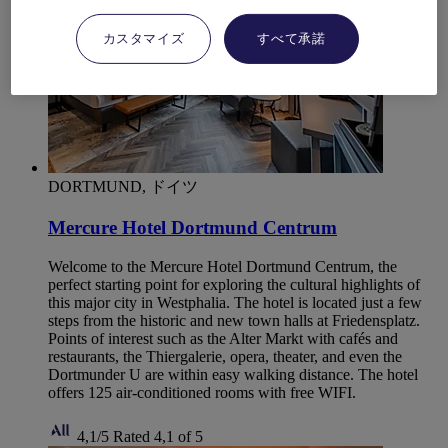
カスタマイズ
すべて承諾
DORTMUND, ドイツ
Mercure Hotel Dortmund Centrum
Welcome to the Mercure Hotel Dortmund Centrum, the
perfect starting point for exploring the cultural highlights of
this major city in Westphalia. The hotel is located just a few
steps from the historic and new town halls at Friedensplatz.
Points of interest such as the Alter Markt with cafés and
restaurants, the Thiergalerie, opera, theater, and even the
Dortmunder U are within easy walking distance. The hotel
offers 125 air-conditioned rooms with free WIFI.
4,1/5
Rated 4,1 of 5