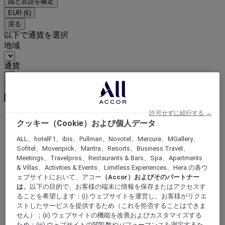
国と言語を確定
EUR
(€)
戻る
以下で通貨を選択
地域
通貨
通貨を確定
許可せずに続行する →
クッキー（Cookie）および個人データ
World
Europe
ALL、hotelF1、ibis、Pullman、Novotel、Mercure、MGallery、
Germany
Sofitel、Movenpick、Mantra、Resorts、Business Travel、
North Rhine Westphalia
Meetings、Travelpros、Restaurants & Bars、Spa、Apartments
Lütgendortmund
& Villas、Activities & Events、Limitless Experiences、Hera の各ウ
ェブサイトにおいて、アコー
（Accor）およびそのパートナー
は、
以下の目的で、お客様の端末に情報を保存またはアクセスす
ることを希望します：(i) ウェブサイトを運営し、お客様がリクエ
ストしたサービスを提供するため（これを拒否することはできま
せん）；(ii) ウェブサイトの機能を改善およびカスタマイズする
ため；(iii) ウェブサイトの閲覧数やパフォーマンスを測定するた