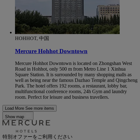
HOHHOT, 中国
Mercure Hohhot Downtown
Mercure Hohhot Downtown is located on Zhongshan West
Road in Hohhot, only 500 m from Metro Line 1 Xinhua
Square Station. It is surrounded by many shopping malls as
well as being near the famous Dazhao Temple and Qingcheng
Park. The hotel offers 192 rooms, a restaurant, lobby bar,
multifunctional conference rooms, 24h Gym and laundry
room. Perfect for leisure and business travellers.
Load More
See more items
Show map
特別オファーをご利用ください