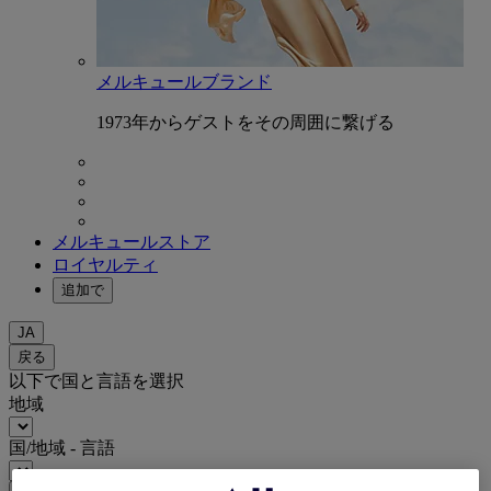
メルキュールブランド
1973年からゲストをその周囲に繋げる
メルキュールストア
ロイヤルティ
追加で
JA
戻る
以下で国と言語を選択
地域
国/地域 - 言語