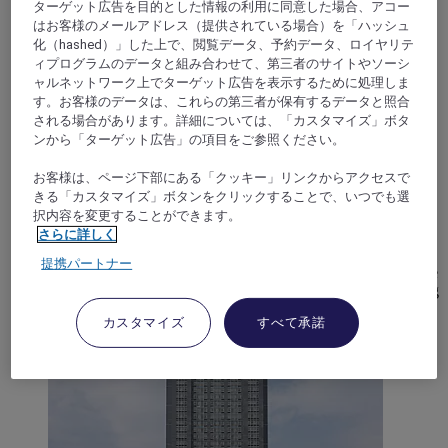
ターゲット広告を目的とした情報の利用に同意した場合、アコー
はお客様のメールアドレス（提供されている場合）を「ハッシュ
化（hashed）」した上で、閲覧データ、予約データ、ロイヤリテ
ィプログラムのデータと組み合わせて、第三者のサイトやソーシ
ャルネットワーク上でターゲット広告を表示するために処理しま
す。お客様のデータは、これらの第三者が保有するデータと照合
される場合があります。詳細については、「カスタマイズ」ボタ
HUHHOT, 中国
ンから「ターゲット広告」の項目をご参照ください。
お客様は、ページ下部にある「クッキー」リンクからアクセスで
Mercure Huhhot Economic Zone
きる「カスタマイズ」ボタンをクリックすることで、いつでも選
択内容を変更することができます。
The hotel is located in the Jinqiao Development Zone. The
さらに詳しく
hotel has a complete set of facilities, including full-time
restaurant, leisure area, multi-functional meeting room, 24h
提携パートナー
gym and laundromat, to add more convenience for guests. We
warmly welcome yo ur arrival and are committed to providing
you with the service of feeling at home.
カスタマイズ
すべて承諾