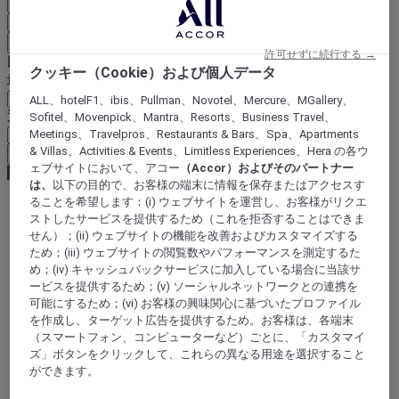
国と言語を確定
EUR
(€)
戻る
許可せずに続行する →
以下で通貨を選択
クッキー（Cookie）および個人データ
地域
ALL、hotelF1、ibis、Pullman、Novotel、Mercure、MGallery、
通貨
Sofitel、Movenpick、Mantra、Resorts、Business Travel、
Meetings、Travelpros、Restaurants & Bars、Spa、Apartments
& Villas、Activities & Events、Limitless Experiences、Hera の各ウ
通貨を確定
ェブサイトにおいて、アコー
（Accor）およびそのパートナー
は、
以下の目的で、お客様の端末に情報を保存またはアクセスす
ることを希望します：(i) ウェブサイトを運営し、お客様がリクエ
ストしたサービスを提供するため（これを拒否することはできま
World
せん）；(ii) ウェブサイトの機能を改善およびカスタマイズする
Asia
ため；(iii) ウェブサイトの閲覧数やパフォーマンスを測定するた
China
め；(iv) キャッシュバックサービスに加入している場合に当該サ
INNER MONGOLIA
ービスを提供するため；(v) ソーシャルネットワークとの連携を
Hohhot
可能にするため；(vi) お客様の興味関心に基づいたプロファイル
を作成し、ターゲット広告を提供するため。お客様は、各端末
（スマートフォン、コンピューターなど）ごとに、「カスタマイ
ズ」ボタンをクリックして、これらの異なる用途を選択すること
ができます。