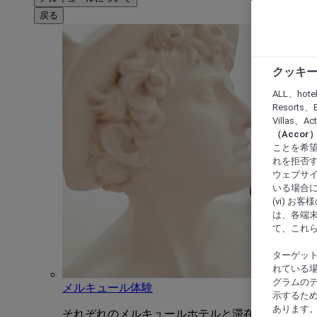
戻る
クッキー
ALL、hote
Resorts、B
Villas、A
（Acco
ことを希望
れを拒否す
ウェブサイ
いる場合に
(vi) 
は、各端
て、これ
ターゲッ
れている場
グラムの
メルキュール体験
示するた
あります
それぞれのメルキュールホテルと滞在をユニーク