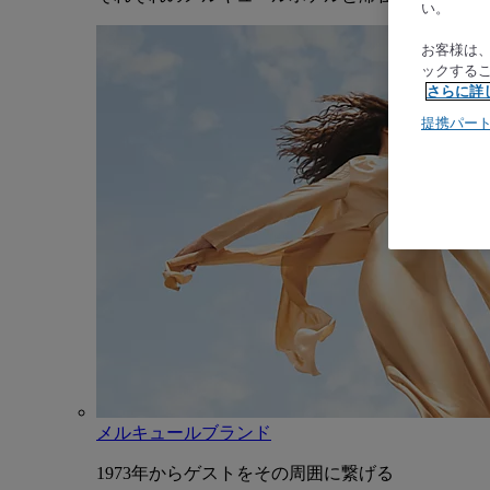
い。
お客様は
ックする
さらに詳
提携パー
メルキュールブランド
1973年からゲストをその周囲に繋げる