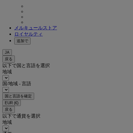
メルキュールストア
ロイヤルティ
追加で
JA
戻る
以下で国と言語を選択
地域
国/地域 - 言語
国と言語を確定
EUR
(€)
戻る
以下で通貨を選択
地域