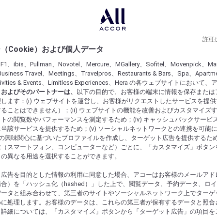
許可
（Cookie）および個人データ
lF1、ibis、Pullman、Novotel、Mercure、MGallery、Sofitel、Movenpick、Ma
usiness Travel、Meetings、Travelpros、Restaurants & Bars、Spa、Apartme
ctivities & Events、Limitless Experiences、Hera の各ウェブサイトにおいて
r）およびそのパートナーは、
以下の目的で、お客様の端末に情報を保存または
します：(i) ウェブサイトを運営し、お客様がリクエストしたサービスを提
ることはできません）；(ii) ウェブサイトの機能を改善およびカスタマイズするた
トの閲覧数やパフォーマンスを測定するため；(iv) キャッシュバックサービ
当該サービスを提供するため；(v) ソーシャルネットワークとの連携を可能
お客様の興味関心に基づいたプロファイルを作成し、ターゲット広告を提供するた
末（スマートフォン、コンピューターなど）ごとに、「カスタマイズ」ボタン
らの異なる用途を選択することができます。
ト広告を目的とした情報の利用に同意した場合、アコーはお客様のメールアド
合）を「ハッシュ化（hashed）」した上で、閲覧データ、予約データ、ロ
データと組み合わせて、第三者のサイトやソーシャルネットワーク上でターゲ
めに処理します。お客様のデータは、これらの第三者が保有するデータと照合
。詳細については、「カスタマイズ」ボタンから「ターゲット広告」の項目を
にするものを発見してください