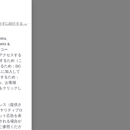
せずに続行する →
ntra、
nts &
、アコー
アクセスする
供するため（こ
め；(iii)
スに加入して
にするため；
め。お客様
をクリックし
レス（提供さ
イヤリティプロ
ット広告を表
される場合が
ご参照くださ