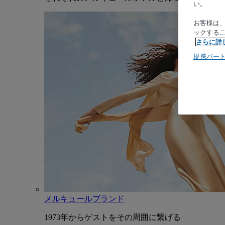
い。
お客様は
ックする
さらに詳
提携パー
メルキュールブランド
1973年からゲストをその周囲に繋げる