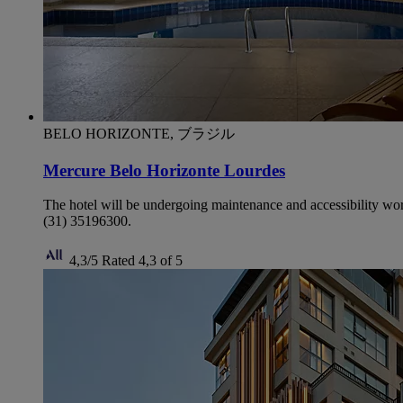
BELO HORIZONTE, ブラジル
Mercure Belo Horizonte Lourdes
The hotel will be undergoing maintenance and accessibility wo
(31) 35196300.
4,3/5
Rated 4,3 of 5