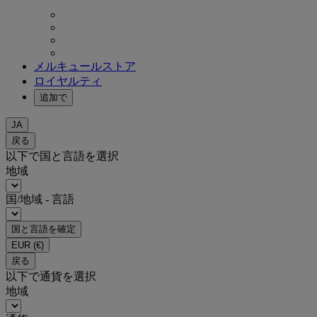
メルキュールストア
ロイヤルティ
追加で
JA
戻る
以下で国と言語を選択
地域
国/地域 - 言語
国と言語を確定
EUR
(€)
戻る
以下で通貨を選択
地域