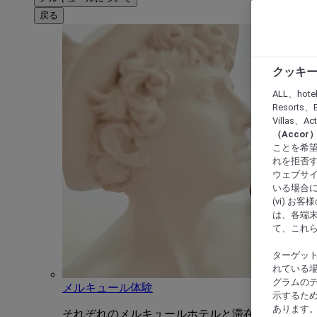
戻る
クッキー
ALL、hote
Resorts、B
Villas、A
（Acco
ことを希望
れを拒否す
ウェブサイ
いる場合に
(vi) 
は、各端
て、これ
ターゲッ
れている場
グラムの
メルキュール体験
示するた
あります
それぞれのメルキュールホテルと滞在をユニーク