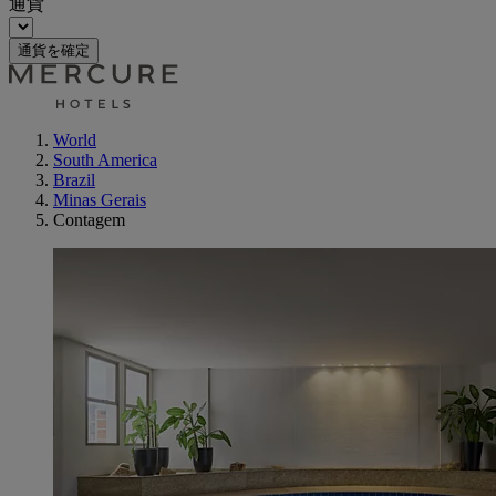
通貨
通貨を確定
World
South America
Brazil
Minas Gerais
Contagem