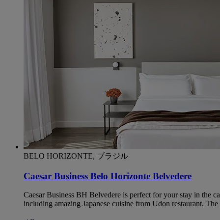
BELO HORIZONTE, ブラジル
Caesar Business Belo Horizonte Belvedere
Caesar Business BH Belvedere is perfect for your stay in the ca
including amazing Japanese cuisine from Udon restaurant. The h