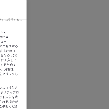
せずに続行する →
ntra、
nts &
、アコー
アクセスする
供するため（こ
め；(iii)
スに加入して
にするため；
め。お客様
をクリックし
レス（提供さ
イヤリティプロ
ット広告を表
される場合が
ご参照くださ