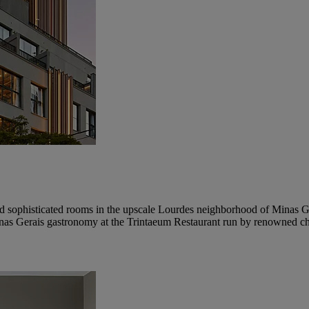
d sophisticated rooms in the upscale Lourdes neighborhood of Minas Ger
Minas Gerais gastronomy at the Trintaeum Restaurant run by renowned c