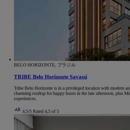
BELO HORIZONTE, ブラジル
TRIBE Belo Horizonte Savassi
Tribe Belo Horizonte is in a privileged location with modern an
charming rooftop for happy hours in the late afternoon, plus 
experiences.
4,5/5
Rated 4,5 of 5