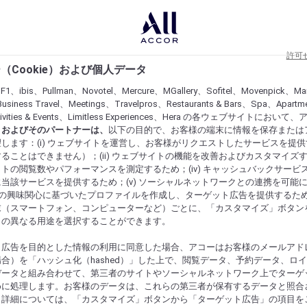
許可
（Cookie）および個人データ
lF1、ibis、Pullman、Novotel、Mercure、MGallery、Sofitel、Movenpick、Ma
usiness Travel、Meetings、Travelpros、Restaurants & Bars、Spa、Apartme
ctivities & Events、Limitless Experiences、Hera の各ウェブサイトにおいて
r）およびそのパートナーは、
以下の目的で、お客様の端末に情報を保存または
します：(i) ウェブサイトを運営し、お客様がリクエストしたサービスを提
ることはできません）；(ii) ウェブサイトの機能を改善およびカスタマイズするた
トの閲覧数やパフォーマンスを測定するため；(iv) キャッシュバックサービ
当該サービスを提供するため；(v) ソーシャルネットワークとの連携を可能
お客様の興味関心に基づいたプロファイルを作成し、ターゲット広告を提供するた
末（スマートフォン、コンピューターなど）ごとに、「カスタマイズ」ボタン
らの異なる用途を選択することができます。
ト広告を目的とした情報の利用に同意した場合、アコーはお客様のメールアド
合）を「ハッシュ化（hashed）」した上で、閲覧データ、予約データ、ロ
データと組み合わせて、第三者のサイトやソーシャルネットワーク上でターゲ
めに処理します。お客様のデータは、これらの第三者が保有するデータと照合
。詳細については、「カスタマイズ」ボタンから「ターゲット広告」の項目を
にするものを発見してください