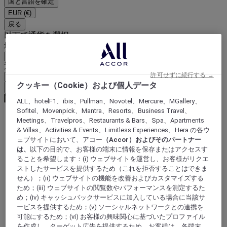
国と言語を確定
EUR
(€)
戻る
以下で通貨を選択
地域
通貨
許可せずに続行する →
クッキー（Cookie）および個人データ
通貨を確定
ALL、hotelF1、ibis、Pullman、Novotel、Mercure、MGallery、
Sofitel、Movenpick、Mantra、Resorts、Business Travel、
Meetings、Travelpros、Restaurants & Bars、Spa、Apartments
World
& Villas、Activities & Events、Limitless Experiences、Hera の各ウ
Asia
ェブサイトにおいて、アコー
（Accor）およびそのパートナー
China
は、
以下の目的で、お客様の端末に情報を保存またはアクセスす
CHONGQING - municipality
ることを希望します：(i) ウェブサイトを運営し、お客様がリクエ
Chongqing
ストしたサービスを提供するため（これを拒否することはできま
せん）；(ii) ウェブサイトの機能を改善およびカスタマイズする
ため；(iii) ウェブサイトの閲覧数やパフォーマンスを測定するた
め；(iv) キャッシュバックサービスに加入している場合に当該サ
ービスを提供するため；(v) ソーシャルネットワークとの連携を
可能にするため；(vi) お客様の興味関心に基づいたプロファイル
を作成し、ターゲット広告を提供するため。お客様は、各端末