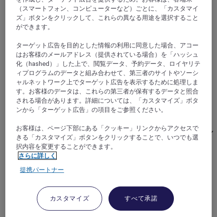
（スマートフォン、コンピューターなど）ごとに、「カスタマイ
ズ」ボタンをクリックして、これらの異なる用途を選択すること
ができます。
ターゲット広告を目的とした情報の利用に同意した場合、アコー
はお客様のメールアドレス（提供されている場合）を「ハッシュ
化（hashed）」した上で、閲覧データ、予約データ、ロイヤリテ
重慶, 中国
ィプログラムのデータと組み合わせて、第三者のサイトやソーシ
ャルネットワーク上でターゲット広告を表示するために処理しま
メルキュール重慶ダウンタウン（2019 年 8 月
す。お客様のデータは、これらの第三者が保有するデータと照合
オープン）
される場合があります。詳細については、「カスタマイズ」ボタ
ンから「ターゲット広告」の項目をご参照ください。
メルキュール重慶ダウンタウンは、Jiefangbeiビジネス
お客様は、ページ下部にある「クッキー」リンクからアクセスで
地区に位置しています。2 号線、3 号線のライトレール
きる「カスタマイズ」ボタンをクリックすることで、いつでも選
駅および有名な人民解放のモニュメントまで歩いて 5
択内容を変更することができます。
分の距離にあり、Hongya洞窟、ケーブルカー、Chao
さらに詳しく
tian men などの観光名所にも歩いて行くことができま
提携パートナー
す。重慶江北国際空港からは 22 km です。当ホテルに
は、客室とスイートがあり、お客様の多様なニーズに
お応えできるよう、レストラン、フィットネスセンタ
カスタマイズ
すべて承諾
ー、カンファレンスルームを完備しており、魅力的な
夜景をお楽しみいただけます。