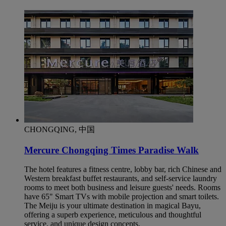
CHONGQING, 中国
Mercure Chongqing Times Paradise Walk
The hotel features a fitness centre, lobby bar, rich Chinese and
Western breakfast buffet restaurants, and self-service laundry
rooms to meet both business and leisure guests' needs. Rooms
have 65" Smart TVs with mobile projection and smart toilets.
The Meiju is your ultimate destination in magical Bayu,
offering a superb experience, meticulous and thoughtful
service, and unique design concepts.