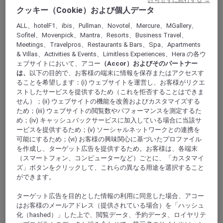
クッキー（Cookie）および個人データ
ALL、hotelF1、ibis、Pullman、Novotel、Mercure、MGallery、
Sofitel、Movenpick、Mantra、Resorts、Business Travel、
Meetings、Travelpros、Restaurants & Bars、Spa、Apartments
& Villas、Activities & Events、Limitless Experiences、Hera の各ウ
ェブサイトにおいて、アコー
（Accor）およびそのパートナー
は、
以下の目的で、お客様の端末に情報を保存またはアクセスす
ブリスベン, オーストラリア
ることを希望します：(i) ウェブサイトを運営し、お客様がリクエ
ストしたサービスを提供するため（これを拒否することはできま
メルキュールブリスベンキングジョージスク
せん）；(ii) ウェブサイトの機能を改善およびカスタマイズする
ため；(iii) ウェブサイトの閲覧数やパフォーマンスを測定するた
エア
め；(iv) キャッシュバックサービスに加入している場合に当該サ
ービスを提供するため；(v) ソーシャルネットワークとの連携を
クイーンストリートモール(ショッピング街)の徒歩圏
可能にするため；(vi) お客様の興味関心に基づいたプロファイル
内にあるメルキュールブリスベンキングジョージスク
を作成し、ターゲット広告を提供するため。お客様は、各端末
エアホテル(Mercure Brisbane King George Square hotel)
（スマートフォン、コンピューターなど）ごとに、「カスタマイ
で、究極の快適さをご体験ください。洗練されつつも
ズ」ボタンをクリックして、これらの異なる用途を選択すること
ゆったりとくつろげる雰囲気の中、各種のサービスや
ができます。
設備をご利用いただけます。ホテル内には、レストラ
ン、カフェ、バー、各種設備の整ったジム、ブリスベ
ターゲット広告を目的とした情報の利用に同意した場合、アコー
はお客様のメールアドレス（提供されている場合）を「ハッシュ
ンのホテルでは最大級のカンファレンス / ミーティン
化（hashed）」した上で、閲覧データ、予約データ、ロイヤリテ
グスペースなどの施設があります。