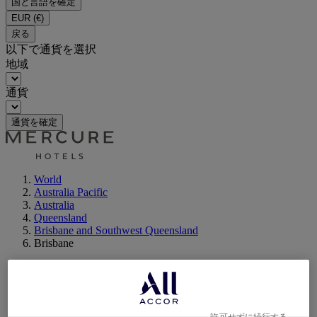
国と言語を確定
EUR
(€)
戻る
以下で通貨を選択
地域
通貨
通貨を確定
World
Australia Pacific
Australia
Queensland
Brisbane and Southwest Queensland
Brisbane
許可せずに続行する →