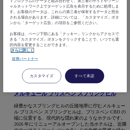
ィプログラムのデータと組み合わせて、第三者のサイトやソーシ
ャルネットワーク上でターゲット広告を表示するために処理しま
3,9/5
Rated 3,9 of 5
す。お客様のデータは、これらの第三者が保有するデータと照合
される場合があります。詳細については、「カスタマイズ」ボタ
ンから「ターゲット広告」の項目をご参照ください。
お客様は、ページ下部にある「クッキー」リンクからアクセスで
きる「カスタマイズ」ボタンをクリックすることで、いつでも選
択内容を変更することができます。
さらに詳しく
提携パートナー
カスタマイズ
すべて承諾
スプリングヒル, オーストラリア
メルキュール ブリスベン スプリングヒル
緑豊かなスプリングヒルの丘陵地帯に佇むメルキュー
ル ブリスベン スプリングヒルは、ブリスベン CBD の
端に位置する、現代的な隠れ家のようなホテルです。
2026 年にリニューアルオープンした当ホテルは、近隣