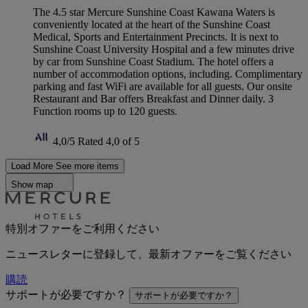
The 4.5 star Mercure Sunshine Coast Kawana Waters is
conveniently located at the heart of the Sunshine Coast
Medical, Sports and Entertainment Precincts. It is next to
Sunshine Coast University Hospital and a few minutes drive
by car from Sunshine Coast Stadium. The hotel offers a
number of accommodation options, including. Complimentary
parking and fast WiFi are available for all guests. Our onsite
Restaurant and Bar offers Breakfast and Dinner daily. 3
Function rooms up to 120 guests.
4,0/5
Rated 4,0 of 5
Load More
See more items
Show map
特別オファーをご利用ください
ニュースレターに登録して、最新オファーをご覧ください
購読
サポートが必要ですか？
サポートが必要ですか？