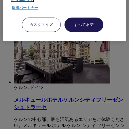
います 。
提携パートナー
4,6/5
Rated 4,6 of 5
カスタマイズ
すべて承諾
ケルン, ドイツ
メルキュールホテルケルンシティフリーゼン
シュトラーセ
ケルンの中心部、最も活気あるエリアをご体験くださ
い。メルキュール ホテル ケルン シティ フリーセンシ