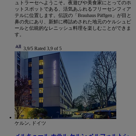
ュトラーセへようこそ。夜遊びや美食家にとってのホ
ットスポットである、活気あふれるフリーセンフィア
テルに位置します。伝説の「Brauhaus Päffgen」が目と
鼻の先にあり、新鮮に樽詰めされた地元のケルシュビ
ールと伝統的なレニッシュ料理を楽しむことができま
す。
3,9/5
Rated 3,9 of 5
ケルン, ドイツ