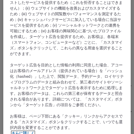
ストしたサービスを提供するため（これを拒否することはできま
せん）；(ii) ウェブサイトの機能を改善およびカスタマイズする
ため；(iii) ウェブサイトの閲覧数やパフォーマンスを測定するた
め；(iv) キャッシュバックサービスに加入している場合に当該サ
ービスを提供するため；(v) ソーシャルネットワークとの連携を
可能にするため；(vi) お客様の興味関心に基づいたプロファイル
を作成し、ターゲット広告を提供するため。お客様は、各端末
ケルン, ドイツ
（スマートフォン、コンピューターなど）ごとに、「カスタマイ
ズ」ボタンをクリックして、これらの異なる用途を選択すること
メルキュールホテルゼフェリンズホーフケル
ができます。
ンシティ
ターゲット広告を目的とした情報の利用に同意した場合、アコー
はお客様のメールアドレス（提供されている場合）を「ハッシュ
メルキュールホテルゼフェリンズホーフケルンシティ
化（hashed）」した上で、閲覧データ、予約データ、ロイヤリテ
は、活気にあふれる大都市の中心部、人気のセヴェリ
ィプログラムのデータと組み合わせて、第三者のサイトやソーシ
ンスフィアテル地区に位置する4つ星ホテルです。旧市
ャルネットワーク上でターゲット広告を表示するために処理しま
街や大聖堂、中央駅、ランクセスアリーナ、エキシビ
す。お客様のデータは、これらの第三者が保有するデータと照合
される場合があります。詳細については、「カスタマイズ」ボタ
ションセンターまでわずか数分。無料Wi-Fi完備のモダ
ンから「ターゲット広告」の項目をご参照ください。
ンな禁煙客室を253室ご用意しております。200名様ま
で収容可能な6室のミーティングルームはイベントにご
お客様は、ページ下部にある「クッキー」リンクからアクセスで
利用いただけます。「リラックス - フード、ドリンク
きる「カスタマイズ」ボタンをクリックすることで、いつでも選
ス & ユー」ではゆったりとしたラウンジで、お料理と
択内容を変更することができます。
お飲み物をお楽しみください。広いサンテラスもござ
さらに詳しく