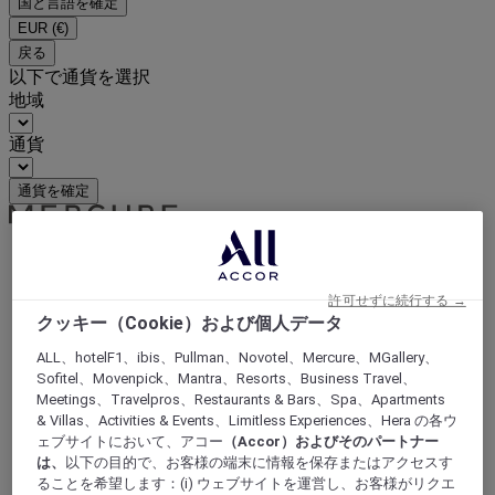
国と言語を確定
EUR
(€)
戻る
以下で通貨を選択
地域
通貨
通貨を確定
World
Europe
許可せずに続行する →
Germany
クッキー（Cookie）および個人データ
North Rhine Westphalia
ALL、hotelF1、ibis、Pullman、Novotel、Mercure、MGallery、
Bonn
Sofitel、Movenpick、Mantra、Resorts、Business Travel、
Meetings、Travelpros、Restaurants & Bars、Spa、Apartments
& Villas、Activities & Events、Limitless Experiences、Hera の各ウ
ェブサイトにおいて、アコー
（Accor）およびそのパートナー
は、
以下の目的で、お客様の端末に情報を保存またはアクセスす
ることを希望します：(i) ウェブサイトを運営し、お客様がリクエ