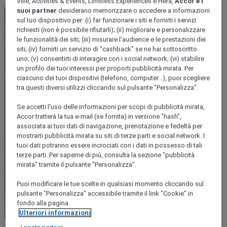
Ville, Activities & Events, Limitless Experiences e Hera,
Accor e i
suoi partner
desiderano memorizzare o accedere a informazioni
sul tuo dispositivo per: (i) far funzionare i siti e fornirti i servizi
richiesti (non è possibile rifiutarli); (ii) migliorare e personalizzare
le funzionalità dei siti; (iii) misurare l'audience e le prestazioni dei
siti; (iv) fornirti un servizio di "cashback" se ne hai sottoscritto
uno; (v) consentirti di interagire con i social network; (vi) stabilire
un profilo dei tuoi interessi per proporti pubblicità mirata. Per
ciascuno dei tuoi dispositivi (telefono, computer...), puoi scegliere
tra questi diversi utilizzi cliccando sul pulsante "Personalizza".
Se accetti l'uso delle informazioni per scopi di pubblicità mirata,
Accor tratterà la tua e-mail (se fornita) in versione "hash",
associata ai tuoi dati di navigazione, prenotazione e fedeltà per
mostrarti pubblicità mirata su siti di terze parti e social network. I
tuoi dati potranno essere incrociati con i dati in possesso di tali
terze parti. Per saperne di più, consulta la sezione "pubblicità
mirata" tramite il pulsante "Personalizza".
Puoi modificare le tue scelte in qualsiasi momento cliccando sul
pulsante "Personalizza" accessibile tramite il link "Cookie" in
fondo alla pagina.
Ulteriori informazioni