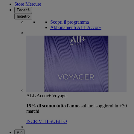
Store Mercure
Fedeltà
Indietro
Scopri il programma
Abbonamenti ALL Accor+
ALL Accor+ Voyager
15% di sconto tutto l'anno
sui tuoi soggiorni in +30
marchi
ISCRIVITI SUBITO
Più