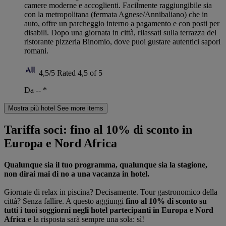
camere moderne e accoglienti. Facilmente raggiungibile sia
con la metropolitana (fermata Agnese/Annibaliano) che in
auto, offre un parcheggio interno a pagamento e con posti per
disabili. Dopo una giornata in città, rilassati sulla terrazza del
ristorante pizzeria Binomio, dove puoi gustare autentici sapori
romani.
4,5/5
Rated 4,5 of 5
Da --
*
Mostra più hotel
See more items
Tariffa soci: fino al 10% di sconto in
Europa e Nord Africa
Qualunque sia il tuo programma, qualunque sia la stagione,
non dirai mai di no a una vacanza in hotel.
Giornate di relax in piscina? Decisamente. Tour gastronomico della
città? Senza fallire. A questo aggiungi
fino al 10% di sconto su
tutti i tuoi soggiorni negli hotel partecipanti in Europa e Nord
Africa
e la risposta sarà sempre una sola: sì!