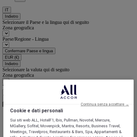
IT
Indietro
Selezionare il Paese e la lingua qui di seguito
Zona geografica
Paese/Regione - Lingua
Confermare Paese e lingua
EUR
(€)
Indietro
Selezionare la valuta qui di seguito
Zona geografica
Valuta
Confermare la valuta
Continua senza accettare →
Cookie e dati personali
Sui siti web ALL, HotelF1, Ibis, Pullman, Novotel, Mercure,
Homepage
MGallery, Sofitel, Movenpick, Mantra, Resorts, Business Travel,
Offerte hub
Meetings, Travelpros, Restaurants & Bars, Spa, Appartamenti &
Fino al 10% di sconto per i soci ALL