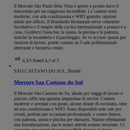
Il Mercure São Paulo Bela Vista è aperto a pronto darvi il
benvenuto per un soggiorno incredibile. Le camere sono
moderne, con aria condizionata e WIFI gratuito; opzioni
adatte per ufficio. Il BonJardin Restaurant serve colazione
facoltativa e il meglio della cucina internazionale a pranzo e a
cena. Godetevi l'area bar, la sauna, la piscina e la palestra,
nonché la lavanderia e il parcheggio. Se vi occorre spazio per
riunioni di lavoro, potete contare su 5 sale polifunzionali
attrezzate e business center.
4,3/5
Rated 4,3 of 5
SAO CAETANO DO SUL, Brasile
Mercure Sao Caetano do Sul
Il Mercure São Caetano do Su, ideale per viaggi di lavoro o
piacere, offre una gamma ampissima di servizi. Camere
moderne e arredate con gusto, alcune dotate di cucinotto, oltre
ad aria condizionata e WIFI. Sono disponibili sette sale per
eventi, perfette per occasioni professionali, e centro fitness,
con palestra, sauna e piscina per rilassarsi. Stiamo effettuando
una ristrutturazione, ma le nostre attività restano invariate. Ci
scusiamo per eventuali rumori udibili durante il giorno.