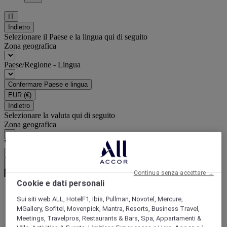
IT
Indietro
Selezionare il Paese e la lingua qui di seguito
Zona geografica
Paese/Regione - Lingua
Confermare Paese e lingua
EUR
(€)
Indietro
Selezionare la valuta qui di seguito
Zona geografica
Valuta
Confermare la valuta
Continua senza accettare →
Cookie e dati personali
Sui siti web ALL, HotelF1, Ibis, Pullman, Novotel, Mercure,
World
MGallery, Sofitel, Movenpick, Mantra, Resorts, Business Travel,
South America
Meetings, Travelpros, Restaurants & Bars, Spa, Appartamenti &
Brazil