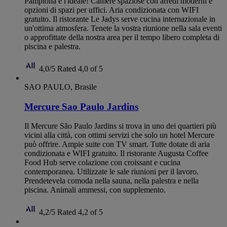
Pamplona è l'ideale! Camere spaziose con arredi moderni e
opzioni di spazi per uffici. Aria condizionata con WIFI
gratuito. Il ristorante Le Jadys serve cucina internazionale in
un'ottima atmosfera. Tenete la vostra riunione nella sala eventi
o approfittate della nostra area per il tempo libero completa di
piscina e palestra.
4,0/5
Rated 4,0 of 5
SAO PAULO, Brasile
Mercure Sao Paulo Jardins
Il Mercure São Paulo Jardins si trova in uno dei quartieri più
vicini alla città, con ottimi servizi che solo un hotel Mercure
può offrire. Ampie suite con TV smart. Tutte dotate di aria
condizionata e WIFI gratuito. Il ristorante Augusta Coffee
Food Hub serve colazione con croissant e cucina
contemporanea. Utilizzate le sale riunioni per il lavoro.
Prendetevela comoda nella sauna, nella palestra e nella
piscina. Animali ammessi, con supplemento.
4,2/5
Rated 4,2 of 5