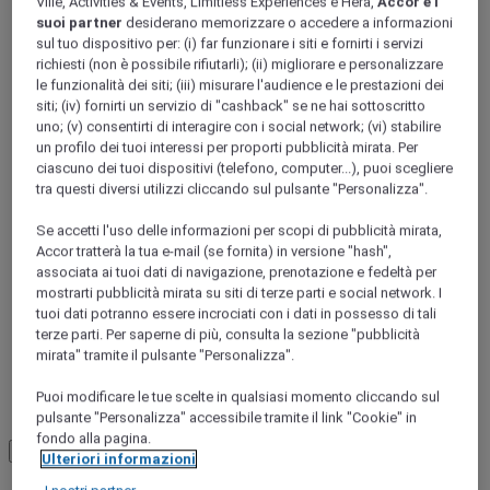
Ville, Activities & Events, Limitless Experiences e Hera,
Accor e i
Rio Grande do Sul
suoi partner
desiderano memorizzare o accedere a informazioni
sul tuo dispositivo per: (i) far funzionare i siti e fornirti i servizi
richiesti (non è possibile rifiutarli); (ii) migliorare e personalizzare
le funzionalità dei siti; (iii) misurare l'audience e le prestazioni dei
siti; (iv) fornirti un servizio di "cashback" se ne hai sottoscritto
uno; (v) consentirti di interagire con i social network; (vi) stabilire
un profilo dei tuoi interessi per proporti pubblicità mirata. Per
ciascuno dei tuoi dispositivi (telefono, computer...), puoi scegliere
tra questi diversi utilizzi cliccando sul pulsante "Personalizza".
Se accetti l'uso delle informazioni per scopi di pubblicità mirata,
Porto Alegre
Accor tratterà la tua e-mail (se fornita) in versione "hash",
associata ai tuoi dati di navigazione, prenotazione e fedeltà per
mostrarti pubblicità mirata su siti di terze parti e social network. I
tuoi dati potranno essere incrociati con i dati in possesso di tali
Canoas
terze parti. Per saperne di più, consulta la sezione "pubblicità
mirata" tramite il pulsante "Personalizza".
Puoi modificare le tue scelte in qualsiasi momento cliccando sul
Guaiba
pulsante "Personalizza" accessibile tramite il link "Cookie" in
fondo alla pagina.
Load More
See more items
Ulteriori informazioni