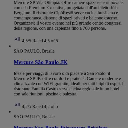
Mercure SP Vila Olímpia. Offre camere spaziose e rinnovate,
come la Premium Executive, progettata dall'architetto Jóia
Bergamo. Il ristorante CipóRestô serve cucina brasiliana e
contemporanea, dispone di spazi privati e balcone esterno.
Organizzate il vostro evento nel più grande centro congressi
della regione, con una capienza fino a 700 persone.
4,5/5
Rated 4,5 of 5
SAO PAULO, Brasile
Mercure São Paulo JK
Ideale per viaggi di lavoro o di piacere a San Paolo, il
Mercure SP JK offre comfort e praticità. Camere moderne e
climatizzate con WIFI gratuito, ideali per tutti i tipi di ospiti. Il
ristorante Família Castro serve cucina regionale in un hotel
con sale riunioni, piscina e palestra.
4,2/5
Rated 4,2 of 5
SAO PAULO, Brasile
Mercure Sao Paulo Ibirapuera Privilege