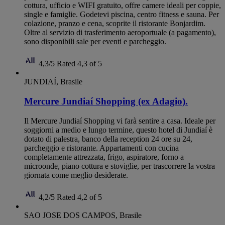
cottura, ufficio e WIFI gratuito, offre camere ideali per coppie,
single e famiglie. Godetevi piscina, centro fitness e sauna. Per
colazione, pranzo e cena, scoprite il ristorante Bonjardim.
Oltre al servizio di trasferimento aeroportuale (a pagamento),
sono disponibili sale per eventi e parcheggio.
4,3/5
Rated 4,3 of 5
JUNDIAÍ, Brasile
Mercure Jundiaí Shopping (ex Adagio).
Il Mercure Jundiaí Shopping vi farà sentire a casa. Ideale per
soggiorni a medio e lungo termine, questo hotel di Jundiaí è
dotato di palestra, banco della reception 24 ore su 24,
parcheggio e ristorante. Appartamenti con cucina
completamente attrezzata, frigo, aspiratore, forno a
microonde, piano cottura e stoviglie, per trascorrere la vostra
giornata come meglio desiderate.
4,2/5
Rated 4,2 of 5
SAO JOSE DOS CAMPOS, Brasile