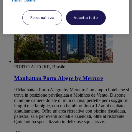
I nostri partner
Personalizza
Accetta tutto
PORTO ALEGRE, Brasile
Manhattan Porto Alegre by Mercure
Il Manhattan Porto Alegre by Mercure è un ampio hotel che si
trova in posizione privilegiata a Moinhos de Vento. Dispone
di ampie camere dotate di mini cucina, perfette per i soggiorni
lunghi e le famiglie, con un bambino fino a 12 anni ospitato
gratuitamente. Offre un'area ricreativa con piscina riscaldata,
palestra, sala per eventi sociali e aziendali, oltre al ristorante
Quintanilha specializzato in deliziose squisitezze.