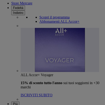
Store Mercure
Fedeltà
Indietro
Scopri il programma
Abbonamenti ALL Accor+
ALL Accor+ Voyager
15% di sconto tutto l'anno
sui tuoi soggiorni in +30
marchi
ISCRIVITI SUBITO
Più