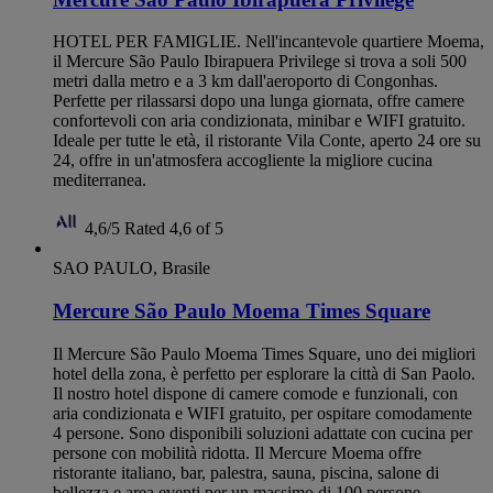
HOTEL PER FAMIGLIE. Nell'incantevole quartiere Moema,
il Mercure São Paulo Ibirapuera Privilege si trova a soli 500
metri dalla metro e a 3 km dall'aeroporto di Congonhas.
Perfette per rilassarsi dopo una lunga giornata, offre camere
confortevoli con aria condizionata, minibar e WIFI gratuito.
Ideale per tutte le età, il ristorante Vila Conte, aperto 24 ore su
24, offre in un'atmosfera accogliente la migliore cucina
mediterranea.
4,6/5
Rated 4,6 of 5
SAO PAULO, Brasile
Mercure São Paulo Moema Times Square
Il Mercure São Paulo Moema Times Square, uno dei migliori
hotel della zona, è perfetto per esplorare la città di San Paolo.
Il nostro hotel dispone di camere comode e funzionali, con
aria condizionata e WIFI gratuito, per ospitare comodamente
4 persone. Sono disponibili soluzioni adattate con cucina per
persone con mobilità ridotta. Il Mercure Moema offre
ristorante italiano, bar, palestra, sauna, piscina, salone di
bellezza e area eventi per un massimo di 100 persone.