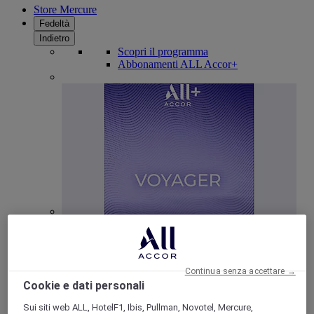
Store Mercure
Fedeltà
Indietro
Scopri il programma
Abbonamenti ALL Accor+
ALL Accor+ Voyager
15% di sconto tutto l'anno
sui tuoi soggiorni in +30
marchi
Continua senza accettare →
ISCRIVITI SUBITO
Cookie e dati personali
Sui siti web ALL, HotelF1, Ibis, Pullman, Novotel, Mercure,
Più