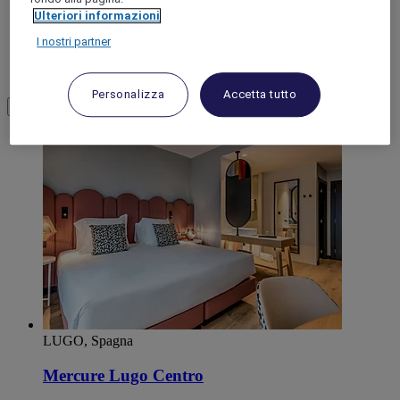
GALICIA
Ulteriori informazioni
I nostri partner
Lugo
Personalizza
Accetta tutto
Load More
See more items
LUGO, Spagna
Mercure Lugo Centro