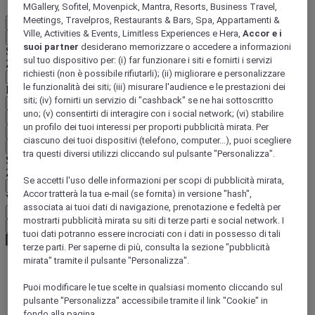
MGallery, Sofitel, Movenpick, Mantra, Resorts, Business Travel,
Meetings, Travelpros, Restaurants & Bars, Spa, Appartamenti &
IT
Ville, Activities & Events, Limitless Experiences e Hera,
Accor e i
Indietro
suoi partner
desiderano memorizzare o accedere a informazioni
Selezionare il Paese e la lingua qui di seguito
sul tuo dispositivo per: (i) far funzionare i siti e fornirti i servizi
Zona geografica
richiesti (non è possibile rifiutarli); (ii) migliorare e personalizzare
le funzionalità dei siti; (iii) misurare l'audience e le prestazioni dei
Paese/Regione - Lingua
siti; (iv) fornirti un servizio di "cashback" se ne hai sottoscritto
uno; (v) consentirti di interagire con i social network; (vi) stabilire
Confermare Paese e lingua
un profilo dei tuoi interessi per proporti pubblicità mirata. Per
EUR
(€)
ciascuno dei tuoi dispositivi (telefono, computer...), puoi scegliere
Indietro
tra questi diversi utilizzi cliccando sul pulsante "Personalizza".
Selezionare la valuta qui di seguito
Zona geografica
Se accetti l'uso delle informazioni per scopi di pubblicità mirata,
Accor tratterà la tua e-mail (se fornita) in versione "hash",
Valuta
associata ai tuoi dati di navigazione, prenotazione e fedeltà per
mostrarti pubblicità mirata su siti di terze parti e social network. I
Confermare la valuta
tuoi dati potranno essere incrociati con i dati in possesso di tali
terze parti. Per saperne di più, consulta la sezione "pubblicità
mirata" tramite il pulsante "Personalizza".
World
Puoi modificare le tue scelte in qualsiasi momento cliccando sul
Europe
pulsante "Personalizza" accessibile tramite il link "Cookie" in
Spain
fondo alla pagina.