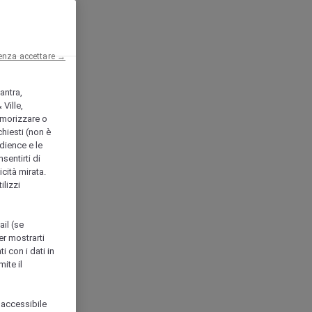
enza accettare →
antra,
Ville,
morizzare o
chiesti (non è
udience e le
nsentirti di
icità mirata.
ilizzi
ail (se
er mostrarti
i con i dati in
ite il
 accessibile