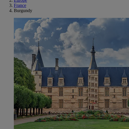
Europe
France
Burgundy