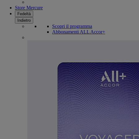
Store Mercure
Fedeltà
Indietro
Scopri il programma
Abbonamenti ALL Accor+