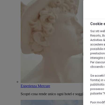
Cookie e
Sui siti we
Resorts, B
Activities 
accedere a i
possibile ri
prestazioni
interagire 
Per ciascun
cliccando 
Se accetti 
fornita) in
pubblicità 
Esperienza Mercure
possesso di
pulsante "
Scopri cosa rende unico ogni hotel e soggiorno Mercure
Puoi modif