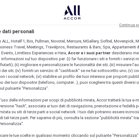
Continua s
 dati personali
b ALL, HotelF1, Ibis, Pullman, Novotel, Mercure, MGallery, Sofitel, Movenpick, M
usiness Travel, Meetings, Travelpros, Restaurants & Bars, Spa, Appartamenti & 
& Events, Limitless Experiences e Hera,
Accor e i suoi partner
desiderano me
nformazioni sul tuo dispositivo per: (i) far funzionare i siti e fornirti i servizi ri
fiutarli); (ii) migliorare e personalizzare le funzionalità dei siti; (iii) misurare l'a
 dei siti; (iv) fornirti un servizio di "cashback" se ne hai sottoscritto uno; (v) co
con i social network; (vi) stabilire un profilo dei tuoi interessi per proporti pubbl
o dei tuoi dispositivi (telefono, computer...), puoi scegliere tra questi diversi ut
sul pulsante "Personalizza".
l'uso delle informazioni per scopi di pubblicità mirata, Accor tratterà la tua e-m
 versione "hash", associata ai tuoi dati di navigazione, prenotazione e fedeltà p
mirata su siti di terze parti e social network. I tuoi dati potranno essere incrociat
 tali terze parti. Per saperne di più, consulta la sezione "pubblicità mirata" tram
Personalizza".
icare le tue scelte in qualsiasi momento cliccando sul pulsante "Personalizza"