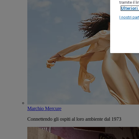
tramite il 
Ulteriori
I nostri par
Marchio Mercure
Connettendo gli ospiti al loro ambiente dal 1973