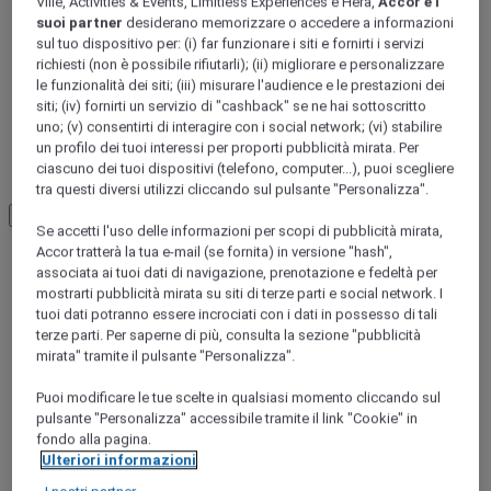
Ville, Activities & Events, Limitless Experiences e Hera,
Accor e i
Midi-Pyrenees
suoi partner
desiderano memorizzare o accedere a informazioni
GERS
sul tuo dispositivo per: (i) far funzionare i siti e fornirti i servizi
richiesti (non è possibile rifiutarli); (ii) migliorare e personalizzare
le funzionalità dei siti; (iii) misurare l'audience e le prestazioni dei
siti; (iv) fornirti un servizio di "cashback" se ne hai sottoscritto
uno; (v) consentirti di interagire con i social network; (vi) stabilire
un profilo dei tuoi interessi per proporti pubblicità mirata. Per
ciascuno dei tuoi dispositivi (telefono, computer...), puoi scegliere
tra questi diversi utilizzi cliccando sul pulsante "Personalizza".
Load More
See more items
Se accetti l'uso delle informazioni per scopi di pubblicità mirata,
Accor tratterà la tua e-mail (se fornita) in versione "hash",
associata ai tuoi dati di navigazione, prenotazione e fedeltà per
mostrarti pubblicità mirata su siti di terze parti e social network. I
tuoi dati potranno essere incrociati con i dati in possesso di tali
terze parti. Per saperne di più, consulta la sezione "pubblicità
mirata" tramite il pulsante "Personalizza".
Puoi modificare le tue scelte in qualsiasi momento cliccando sul
pulsante "Personalizza" accessibile tramite il link "Cookie" in
fondo alla pagina.
Ulteriori informazioni