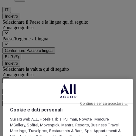
IT
Indietro
Selezionare il Paese e la lingua qui di seguito
Zona geografica
Paese/Regione - Lingua
Confermare Paese e lingua
EUR
(€)
Indietro
Selezionare la valuta qui di seguito
Zona geografica
Valuta
Confermare la valuta
Continua senza accettare →
Cookie e dati personali
Sui siti web ALL, HotelF1, Ibis, Pullman, Novotel, Mercure,
World
MGallery, Sofitel, Movenpick, Mantra, Resorts, Business Travel,
Europe
Meetings, Travelpros, Restaurants & Bars, Spa, Appartamenti &
France