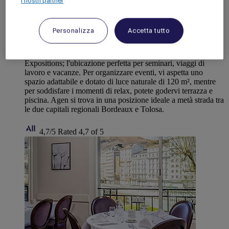
I nostri partner
AGEN, Francia
Mercure Agen Centre
Personalizza
Accetta tutto
L'hotel Mercure Agen Centre Hotel si trova all'ingresso del
centro città, vicino allo Stade Armandie e al Parc des
Expositions; l'ubicazione perfetta per seminari, viaggi di
lavoro e vacanze. Per organizzare eventi, vi aspetta uno
spazio adattabile e dotato di luce naturale di 120 m², mentre
per soddisfare i momenti di relax, potete godervi terrazza e
piscina. Agen si trova in una posizione ideale a metà strada tra
le due capitali regionali Bordeaux e Tolosa.
4,7/5
Rated 4,7 of 5