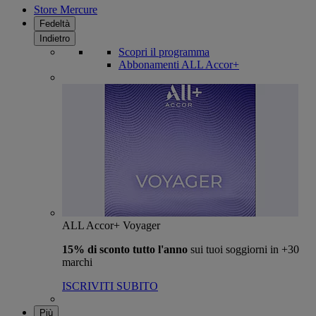
Store Mercure
Fedeltà
Indietro
Scopri il programma
Abbonamenti ALL Accor+
ALL Accor+ Voyager
15% di sconto tutto l'anno
sui tuoi soggiorni in +30
marchi
ISCRIVITI SUBITO
Più