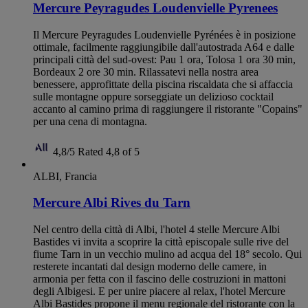
Mercure Peyragudes Loudenvielle Pyrenees
Il Mercure Peyragudes Loudenvielle Pyrénées è in posizione
ottimale, facilmente raggiungibile dall'autostrada A64 e dalle
principali città del sud-ovest: Pau 1 ora, Tolosa 1 ora 30 min,
Bordeaux 2 ore 30 min. Rilassatevi nella nostra area
benessere, approfittate della piscina riscaldata che si affaccia
sulle montagne oppure sorseggiate un delizioso cocktail
accanto al camino prima di raggiungere il ristorante "Copains"
per una cena di montagna.
4,8/5
Rated 4,8 of 5
ALBI, Francia
Mercure Albi Rives du Tarn
Nel centro della città di Albi, l'hotel 4 stelle Mercure Albi
Bastides vi invita a scoprire la città episcopale sulle rive del
fiume Tarn in un vecchio mulino ad acqua del 18° secolo. Qui
resterete incantati dal design moderno delle camere, in
armonia per fetta con il fascino delle costruzioni in mattoni
degli Albigesi. E per unire piacere al relax, l'hotel Mercure
Albi Bastides propone il menu regionale del ristorante con la