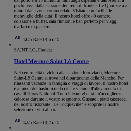
dal porto e a 15 minuti di tram dagli ospedali e dall'Arena, a
pochi passi dalla stazione dei treni, di fronte a Le Quartz e a 2
minuti dalla zona commerciale. Visitate con facilità le
meraviglie della città! Il nostro hotel offre 40 camere,
colazione a buffet, sala riunioni e bar, perfetto per viaggi
d'affari e di piacere.
4,6/5
Rated 4,6 of 5
SAINT LO, Francia
Hotel Mercure Saint-Lô Centre
Nel centro città e vicino alla stazione ferroviaria, Mercure
Saint-Lô Centre si trova nel dipartimento della Manche. Per
rilassanti vacanze in famiglia o viaggi di lavoro, il nostro hotel
è ai piedi dei bastioni della città e vicino all'allevamento di
cavalli Haras National. Tutto il team vi darà un'accoglienza
calorosa durante il vostro soggiorno. Gustate i piatti caserecci
nel nostro ristorante "Le Tocqueville" e scoprite la nostra
selezione di vini al bar.
4,2/5
Rated 4,2 of 5