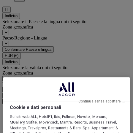
IT
Indietro
Selezionare il Paese e la lingua qui di seguito
Zona geografica
Paese/Regione - Lingua
Confermare Paese e lingua
EUR
(€)
Indietro
Selezionare la valuta qui di seguito
Zona geografica
Valuta
Confermare la valuta
Continua senza accettare →
Cookie e dati personali
Sui siti web ALL, HotelF1, Ibis, Pullman, Novotel, Mercure,
World
MGallery, Sofitel, Movenpick, Mantra, Resorts, Business Travel,
Europe
Meetings, Travelpros, Restaurants & Bars, Spa, Appartamenti &
France