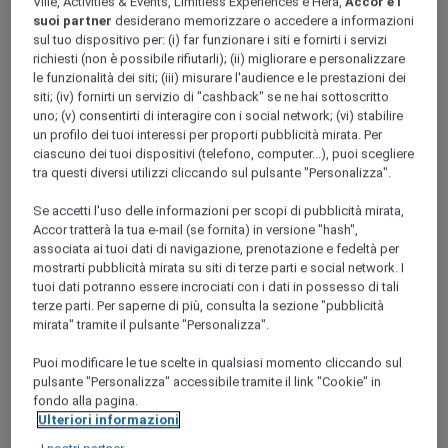
Ville, Activities & Events, Limitless Experiences e Hera,
Accor e i
Brittany
suoi partner
desiderano memorizzare o accedere a informazioni
COTES-D'ARMOR
sul tuo dispositivo per: (i) far funzionare i siti e fornirti i servizi
richiesti (non è possibile rifiutarli); (ii) migliorare e personalizzare
le funzionalità dei siti; (iii) misurare l'audience e le prestazioni dei
siti; (iv) fornirti un servizio di "cashback" se ne hai sottoscritto
uno; (v) consentirti di interagire con i social network; (vi) stabilire
un profilo dei tuoi interessi per proporti pubblicità mirata. Per
ciascuno dei tuoi dispositivi (telefono, computer...), puoi scegliere
tra questi diversi utilizzi cliccando sul pulsante "Personalizza".
Se accetti l'uso delle informazioni per scopi di pubblicità mirata,
Accor tratterà la tua e-mail (se fornita) in versione "hash",
Lanvallay
associata ai tuoi dati di navigazione, prenotazione e fedeltà per
mostrarti pubblicità mirata su siti di terze parti e social network. I
tuoi dati potranno essere incrociati con i dati in possesso di tali
terze parti. Per saperne di più, consulta la sezione "pubblicità
mirata" tramite il pulsante "Personalizza".
Puoi modificare le tue scelte in qualsiasi momento cliccando sul
pulsante "Personalizza" accessibile tramite il link "Cookie" in
fondo alla pagina.
Ulteriori informazioni