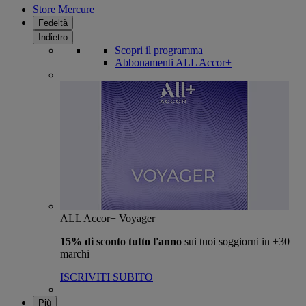
Store Mercure
Fedeltà
Indietro
Scopri il programma
Abbonamenti ALL Accor+
ALL Accor+ Voyager
15% di sconto tutto l'anno
sui tuoi soggiorni in +30
marchi
ISCRIVITI SUBITO
Più