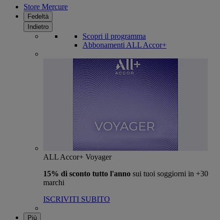
Store Mercure
Fedeltà
Indietro
Scopri il programma
Abbonamenti ALL Accor+
ALL Accor+ Voyager
15% di sconto tutto l'anno
sui tuoi soggiorni in +30
marchi
ISCRIVITI SUBITO
Più