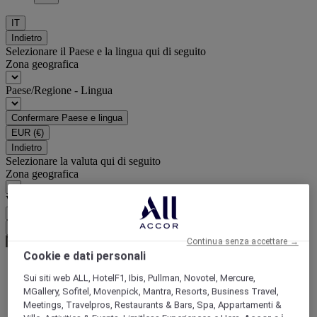
IT
Indietro
Selezionare il Paese e la lingua qui di seguito
Zona geografica
Paese/Regione - Lingua
Confermare Paese e lingua
EUR
(€)
Indietro
Selezionare la valuta qui di seguito
Zona geografica
Valuta
Confermare la valuta
Continua senza accettare →
Cookie e dati personali
Sui siti web ALL, HotelF1, Ibis, Pullman, Novotel, Mercure,
World
MGallery, Sofitel, Movenpick, Mantra, Resorts, Business Travel,
Asia
Meetings, Travelpros, Restaurants & Bars, Spa, Appartamenti &
Indonesia