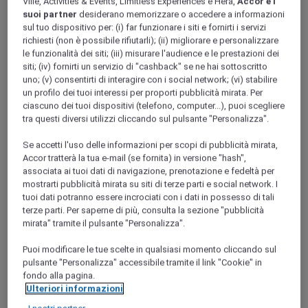
Ville, Activities & Events, Limitless Experiences e Hera,
Accor e i
PETITES ILES DE LA SONDE
suoi partner
desiderano memorizzare o accedere a informazioni
Bali
sul tuo dispositivo per: (i) far funzionare i siti e fornirti i servizi
richiesti (non è possibile rifiutarli); (ii) migliorare e personalizzare
le funzionalità dei siti; (iii) misurare l'audience e le prestazioni dei
siti; (iv) fornirti un servizio di "cashback" se ne hai sottoscritto
uno; (v) consentirti di interagire con i social network; (vi) stabilire
un profilo dei tuoi interessi per proporti pubblicità mirata. Per
ciascuno dei tuoi dispositivi (telefono, computer...), puoi scegliere
tra questi diversi utilizzi cliccando sul pulsante "Personalizza".
Se accetti l'uso delle informazioni per scopi di pubblicità mirata,
Accor tratterà la tua e-mail (se fornita) in versione "hash",
Seminyak
associata ai tuoi dati di navigazione, prenotazione e fedeltà per
mostrarti pubblicità mirata su siti di terze parti e social network. I
tuoi dati potranno essere incrociati con i dati in possesso di tali
terze parti. Per saperne di più, consulta la sezione "pubblicità
Tanjung Benoa
mirata" tramite il pulsante "Personalizza".
Puoi modificare le tue scelte in qualsiasi momento cliccando sul
pulsante "Personalizza" accessibile tramite il link "Cookie" in
fondo alla pagina.
Ulteriori informazioni