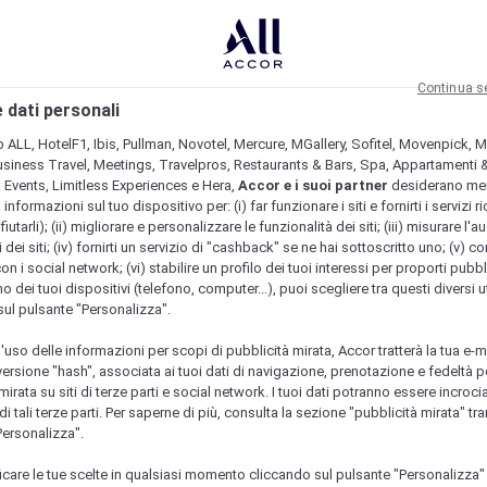
Continua s
 dati personali
b ALL, HotelF1, Ibis, Pullman, Novotel, Mercure, MGallery, Sofitel, Movenpick, M
usiness Travel, Meetings, Travelpros, Restaurants & Bars, Spa, Appartamenti & 
& Events, Limitless Experiences e Hera,
Accor e i suoi partner
desiderano me
nformazioni sul tuo dispositivo per: (i) far funzionare i siti e fornirti i servizi ri
fiutarli); (ii) migliorare e personalizzare le funzionalità dei siti; (iii) misurare l'a
 dei siti; (iv) fornirti un servizio di "cashback" se ne hai sottoscritto uno; (v) co
con i social network; (vi) stabilire un profilo dei tuoi interessi per proporti pubbl
o dei tuoi dispositivi (telefono, computer...), puoi scegliere tra questi diversi ut
sul pulsante "Personalizza".
l'uso delle informazioni per scopi di pubblicità mirata, Accor tratterà la tua e-m
 versione "hash", associata ai tuoi dati di navigazione, prenotazione e fedeltà p
mirata su siti di terze parti e social network. I tuoi dati potranno essere incrociat
 tali terze parti. Per saperne di più, consulta la sezione "pubblicità mirata" tram
Personalizza".
icare le tue scelte in qualsiasi momento cliccando sul pulsante "Personalizza"