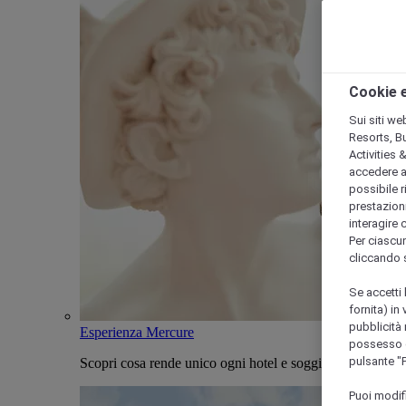
Cookie e
Sui siti we
Resorts, B
Activities 
accedere a i
possibile ri
prestazioni
interagire 
Per ciascun
cliccando 
Se accetti 
fornita) in
pubblicità 
Esperienza Mercure
possesso di
pulsante "
Scopri cosa rende unico ogni hotel e soggiorno Mercure
Puoi modif