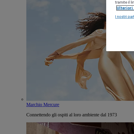
tramite il 
Ulteriori
I nostri par
Marchio Mercure
Connettendo gli ospiti al loro ambiente dal 1973