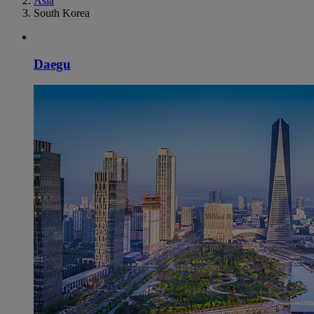
Asia
South Korea
Daegu