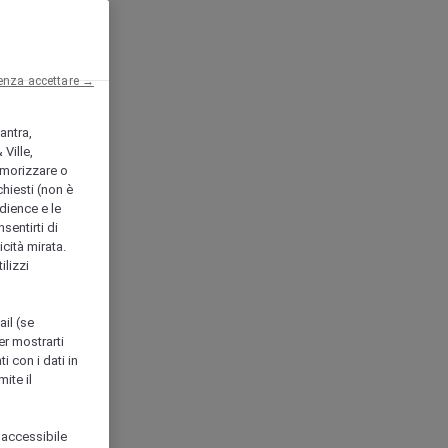
enza accettare →
antra,
Ville,
morizzare o
chiesti (non è
udience e le
nsentirti di
icità mirata.
ilizzi
ail (se
er mostrarti
i con i dati in
ite il
 accessibile