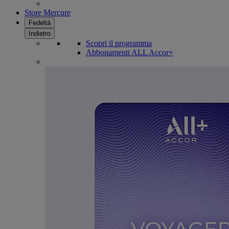
Store Mercure
Fedeltà
Indietro
Scopri il programma
Abbonamenti ALL Accor+