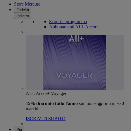
Store Mercure
Fedeltà
Indietro
Scopri il programma
Abbonamenti ALL Accor+
ALL Accor+ Voyager
15% di sconto tutto l'anno
sui tuoi soggiorni in +30
marchi
ISCRIVITI SUBITO
Più