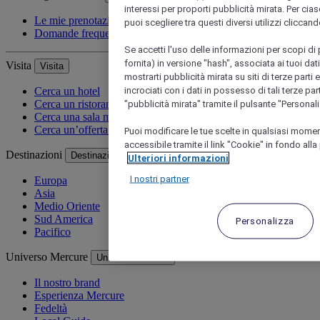
interessi per proporti pubblicità mirata. Per cias
Le mie prenotazioni
puoi scegliere tra questi diversi utilizzi cliccan
Domande frequenti
Se accetti l'uso delle informazioni per scopi di p
fornita) in versione "hash", associata ai tuoi da
Visita
Visita
mostrarti pubblicità mirata su siti di terze parti
incrociati con i dati in possesso di tali terze pa
Cerca un hotel
Cerca un ristorante
"pubblicità mirata" tramite il pulsante "Personal
Cerca una sala meeting
Cerca un’offerta speciale
Puoi modificare le tue scelte in qualsiasi mome
accessibile tramite il link "Cookie" in fondo alla
Destinazioni
Destinazioni
Ulteriori informazioni
I nostri partner
Europa
Asia
Medio Oriente
Sud America
Personalizza
Pacifico
Universo Mercure
Universo Mercure
Il nostro brand
Esperienza Mercure
Fedeltà