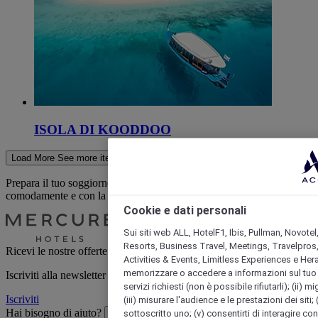
ISOLA DI KOODDOO
Load More
See more items
Prepara il tuo soggiorno
comodamente e con la massima sicurezza quando prenoti la tua prossim
Cookie e dati personali
Sui siti web ALL, HotelF1, Ibis, Pullman, Novotel
Resorts, Business Travel, Meetings, Travelpros,
Ricevi le nostre offerte esclusive
Activities & Events, Limitless Experiences e Her
memorizzare o accedere a informazioni sul tuo disp
Iscriviti alla newsletter per ricevere le nostre ultime offerte
servizi richiesti (non è possibile rifiutarli); (ii) 
Iscriviti
(iii) misurare l'audience e le prestazioni dei siti;
Hai bisogno di aiuto?
sottoscritto uno; (v) consentirti di interagire con 
Hai bisogno di aiuto?